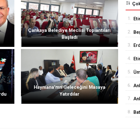
Çok
1.
Eti
Se
Çankaya Belediye Meclisi Toplantıları
2.
Be
Başladı
Tes
3.
Er
Tu
4.
Et
18
5.
Üm
Ed
6.
An
Haymana'nın Geleceğini Masaya
rdu
Yatırdılar
İst
7.
Ank
Ed
8.
Ba
Me