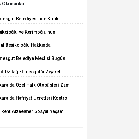
 Okunanlar
mesgut Belediyesi'nde Kritik
çim 10 Ağustos'ta
şikcioğlu ve Kerimoğlu'nun
tleri Pozitif Çıktı
dal Beşikcioğlu Hakkında
tuklama Talebi
imesgut Belediye Meclisi Bugün
.00'de Toplanacak
it Özdağ Etimesgut'u Ziyaret
ecek
kara'da Özel Halk Otobüsleri Zam
iyor
ara'da Hafriyat Ücretleri Kontrol
ilemiyor
tıkent Alzheimer Sosyal Yaşam
rkezi Açıldı