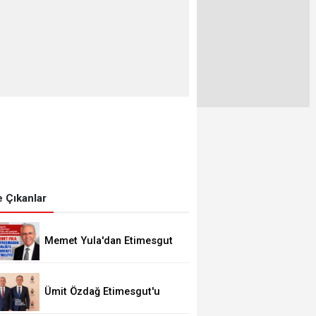
 Çıkanlar
Memet Yula'dan Etimesgut
Değerlendirmesi
Ümit Özdağ Etimesgut'u
Ziyaret Edecek