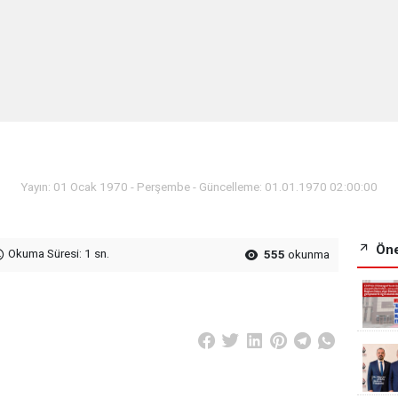
Yayın: 01 Ocak 1970 - Perşembe - Güncelleme: 01.01.1970 02:00:00
Öne
Okuma Süresi: 1 sn.
555
okunma