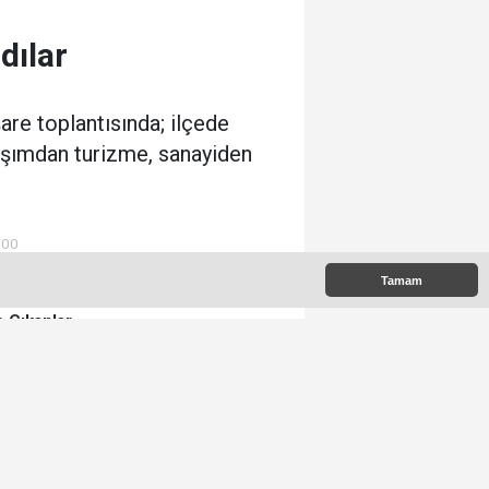
dılar
are toplantısında; ilçede
laşımdan turizme, sanayiden
:00
Tamam
 Çıkanlar
Memet Yula'dan Etimesgut
Değerlendirmesi
Ümit Özdağ Etimesgut'u
Ziyaret Edecek