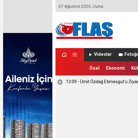
07 Ağustos 2026, Cuma
Videolar
Fotoğr
Özel
Ekonomi
Kül
23:46 - Memet Yula'dan Etimesgut D
23:44 - Haymana'nın Geleceğini Masay
13:09 - Ümit Özdağ Etimesgut'u Ziya