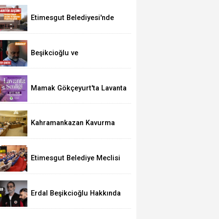
Etimesgut Belediyesi'nde
Kritik Seçim 10 Ağustos'ta
Beşikcioğlu ve
Kerimoğlu'nun Testleri
Pozitif Çıktı
Mamak Gökçeyurt'ta Lavanta
Şenliği
Kahramankazan Kavurma
Festivali 29 Ağustos'ta
Etimesgut Belediye Meclisi
Bugün 18.00'de Toplanacak
Erdal Beşikcioğlu Hakkında
Tutuklama Talebi