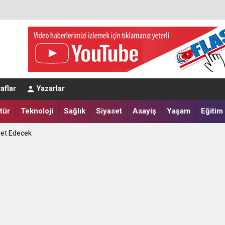
aflar
Yazarlar
tür
Teknoloji
Sağlık
Siyaset
Asayiş
Yaşam
Eğitim
eğerlendirmesi
a Yatırdılar
ret Edecek