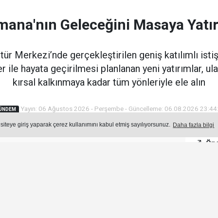
ana'nın Geleceğini Masaya Yatır
r Merkezi’nde gerçekleştirilen geniş katılımlı istiş
 ile hayata geçirilmesi planlanan yeni yatırımlar, u
kırsal kalkınmaya kadar tüm yönleriyle ele alın
Yayın: 06 Ağustos 2026 - Perşembe - Güncelleme: 06.08.2026 23:44
ÜNDEM
 siteye giriş yaparak çerez kullanımını kabul etmiş sayılıyorsunuz.
Daha fazla bilgi
Öne
Okuma Süresi: 3 dk.
308
okunma