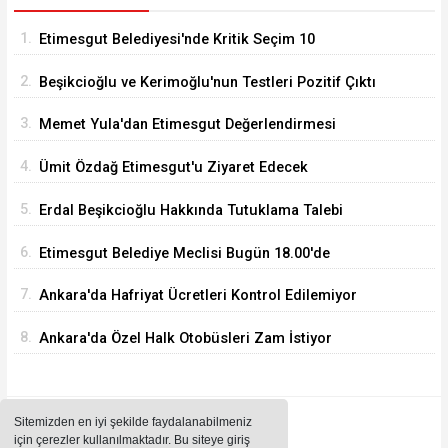
1.
Etimesgut Belediyesi'nde Kritik Seçim 10
Ağustos'ta
2.
Beşikcioğlu ve Kerimoğlu'nun Testleri Pozitif Çıktı
3.
Memet Yula'dan Etimesgut Değerlendirmesi
4.
Ümit Özdağ Etimesgut'u Ziyaret Edecek
5.
Erdal Beşikcioğlu Hakkında Tutuklama Talebi
6.
Etimesgut Belediye Meclisi Bugün 18.00'de
Toplanacak
7.
Ankara'da Hafriyat Ücretleri Kontrol Edilemiyor
8.
Ankara'da Özel Halk Otobüsleri Zam İstiyor
Sitemizden en iyi şekilde faydalanabilmeniz
için çerezler kullanılmaktadır. Bu siteye giriş