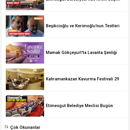
10 Ağustos'ta
Beşikcioğlu ve Kerimoğlu'nun Testleri
Pozitif Çıktı
Mamak Gökçeyurt'ta Lavanta Şenliği
Kahramankazan Kavurma Festivali 29
Ağustos'ta
Etimesgut Belediye Meclisi Bugün
18.00'de Toplanacak
Çok Okunanlar