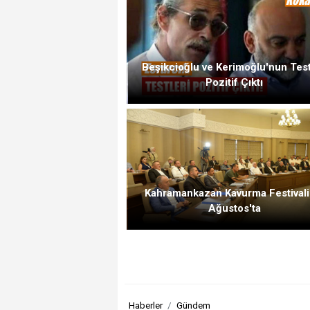
Beşikcioğlu ve Kerimoğlu'nun Test
Pozitif Çıktı
Kahramankazan Kavurma Festivali
Ağustos'ta
Haberler
Gündem