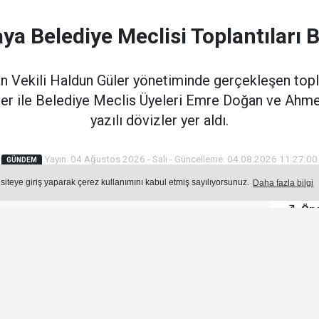
ya Belediye Meclisi Toplantıları B
 Vekili Haldun Güler yönetiminde gerçekleşen top
er ile Belediye Meclis Üyeleri Emre Doğan ve Ahmet
yazılı dövizler yer aldı.
Yayın: 04 Ağustos 2026 - Salı - Güncelleme: 04.08.2026 11:27:00
GÜNDEM
 siteye giriş yaparak çerez kullanımını kabul etmiş sayılıyorsunuz.
Daha fazla bilgi
Öne
Okuma Süresi: 4 dk.
369
okunma