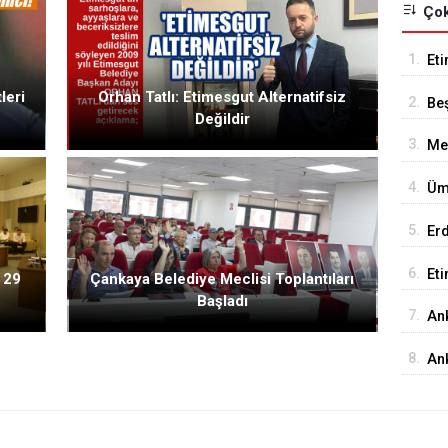
Çok
1.
Eti
Se
leri
Orhan Tatlı: Etimesgut Alternatifsiz
2.
Be
Değildir
Tes
3.
Me
De
4.
Üm
Ed
5.
Er
Tu
6.
Et
 29
Çankaya Belediye Meclisi Toplantıları
Başladı
18
7.
Ank
Ed
8.
An
İst