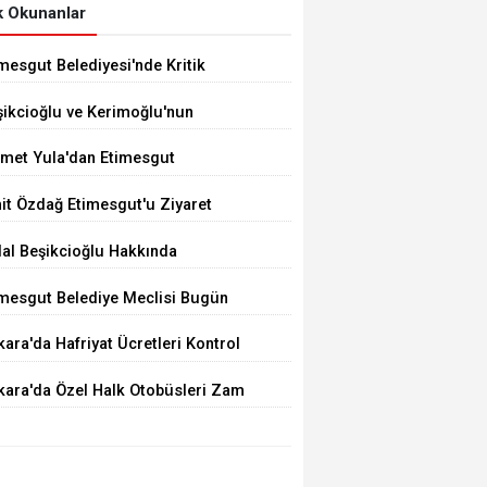
 Okunanlar
mesgut Belediyesi'nde Kritik
çim 10 Ağustos'ta
şikcioğlu ve Kerimoğlu'nun
tleri Pozitif Çıktı
met Yula'dan Etimesgut
ğerlendirmesi
it Özdağ Etimesgut'u Ziyaret
ecek
dal Beşikcioğlu Hakkında
tuklama Talebi
imesgut Belediye Meclisi Bugün
.00'de Toplanacak
ara'da Hafriyat Ücretleri Kontrol
ilemiyor
kara'da Özel Halk Otobüsleri Zam
iyor