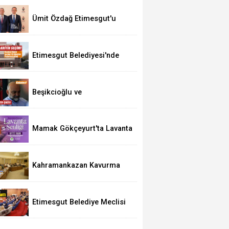
Ümit Özdağ Etimesgut'u
Ziyaret Edecek
Etimesgut Belediyesi'nde
Kritik Seçim 10 Ağustos'ta
Beşikcioğlu ve
Kerimoğlu'nun Testleri
Pozitif Çıktı
Mamak Gökçeyurt'ta Lavanta
Şenliği
Kahramankazan Kavurma
Festivali 29 Ağustos'ta
Etimesgut Belediye Meclisi
Bugün 18.00'de Toplanacak