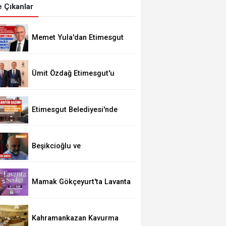
 Çıkanlar
Memet Yula'dan Etimesgut
Değerlendirmesi
Ümit Özdağ Etimesgut'u
Ziyaret Edecek
Etimesgut Belediyesi'nde
Kritik Seçim 10 Ağustos'ta
Beşikcioğlu ve
Kerimoğlu'nun Testleri
Pozitif Çıktı
Mamak Gökçeyurt'ta Lavanta
Şenliği
Kahramankazan Kavurma