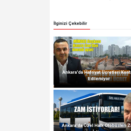
İlginizi Çekebilir
Ankara'da Hafriyat Ücretleri Kont
Edilemiyor
Ankara'da Özel Halk Otobüsleri 