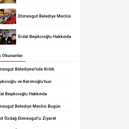
Festivali 29 Ağustos'ta
Etimesgut Belediye Meclisi
Bugün 18.00'de Toplanacak
Erdal Beşikcioğlu Hakkında
Tutuklama Talebi
 Okunanlar
mesgut Belediyesi'nde Kritik
çim 10 Ağustos'ta
şikcioğlu ve Kerimoğlu'nun
tleri Pozitif Çıktı
dal Beşikcioğlu Hakkında
tuklama Talebi
imesgut Belediye Meclisi Bugün
.00'de Toplanacak
it Özdağ Etimesgut'u Ziyaret
ecek