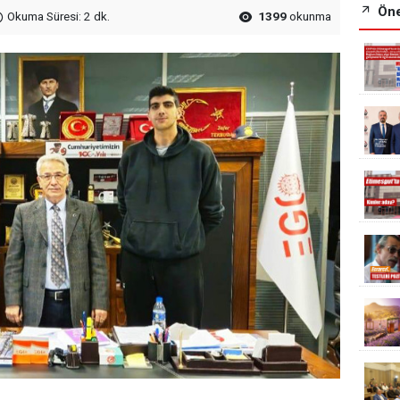
Öne
Okuma Süresi: 2 dk.
1399
okunma