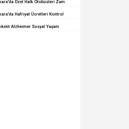
kara'da Özel Halk Otobüsleri Zam
iyor
ara'da Hafriyat Ücretleri Kontrol
ilemiyor
tıkent Alzheimer Sosyal Yaşam
rkezi Açıldı