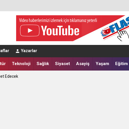
eğerlendirmesi
aflar
Yazarlar
a Yatırdılar
tür
Teknoloji
Sağlık
Siyaset
Asayiş
Yaşam
Eğitim
ret Edecek