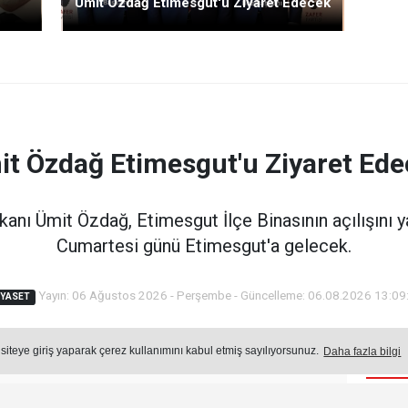
Ümit Özdağ Etimesgut'u Ziyaret Edecek
t Özdağ Etimesgut'u Ziyaret Ed
kanı Ümit Özdağ, Etimesgut İlçe Binasının açılışın
Cumartesi günü Etimesgut'a gelecek.
Yayın: 06 Ağustos 2026 - Perşembe - Güncelleme: 06.08.2026 13:09
IYASET
 siteye giriş yaparak çerez kullanımını kabul etmiş sayılıyorsunuz.
Daha fazla bilgi
Öne
Okuma Süresi: 45 sn.
721
okunma