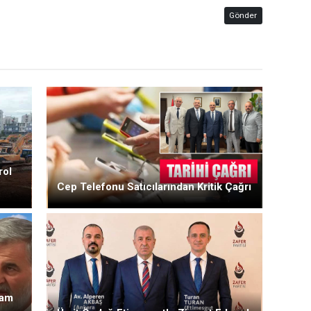
Gönder
rol
Cep Telefonu Satıcılarından Kritik Çağrı
Zam