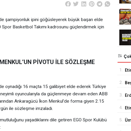
de şampiyonluk ipini göğüsleyerek büyük başarı elde
 Spor Basketbol Takımı kadrosunu güçlendirmek için
Çok
MENKUL’UN PİVOTU İLE SÖZLEŞME
1.
Eti
Se
2.
Be
de oynadığı 16 maçta 15 galibiyet elde ederek Türkiye
Tes
 deneyimli oyuncularıyla da güçlenmeye devam eden ABB
3.
Er
larından Ankaragücü İkon Menkul’de forma giyen 2.15
Tu
4.
Et
rgün ile sözleşme imzaladı.
18
utluluğunu yaşadıklarını dile getiren EGO Spor Kulübü
5.
Üm
:
Ed