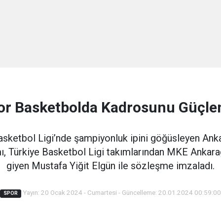
or Basketbolda Kadrosunu Güçlen
sketbol Ligi’nde şampiyonluk ipini göğüsleyen Ank
, Türkiye Basketbol Ligi takımlarından MKE Ankar
giyen Mustafa Yiğit Elgün ile sözleşme imzaladı.
Yayın: 20 Ocak 2024 - Cumartesi - Güncelleme: 20.01.2024 00:59:00
SPOR