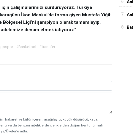
6.
An
çin çalışmalarımızı sürdürüyoruz. Türkiye
İst
7.
Ank
karagücü İkon Menkul’de forma giyen Mustafa Yiğit
e Bölgesel Ligi’ni şampiyon olarak tamamlayıp,
Ed
8.
Ba
ücadelemize devam etmek istiyoruz
.”
Me
Egospor
#Basketbol
#transfer
ici, hakaret ve küfür içeren, aşağılayıcı, küçük düşürücü, kaba,
erici ya da benzeri niteliklerde içeriklerden doğan her türlü mali,
ye/Üyeler’e aittir.