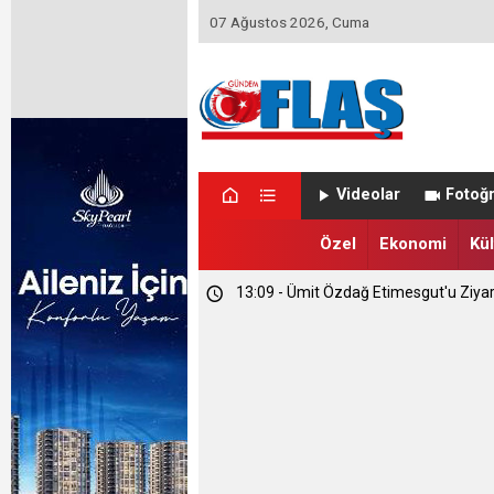
07 Ağustos 2026, Cuma
23:46 - Memet Yula'dan Etimesgut D
Videolar
Fotoğr
23:44 - Haymana'nın Geleceğini Masay
Özel
Ekonomi
Kül
13:09 - Ümit Özdağ Etimesgut'u Ziya