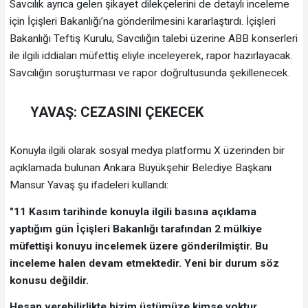
Savcılık ayrıca gelen şikayet dilekçelerini de detaylı inceleme
için İçişleri Bakanlığı’na gönderilmesini kararlaştırdı. İçişleri
Bakanlığı Teftiş Kurulu, Savcılığın talebi üzerine ABB konserleri
ile ilgili iddiaları müfettiş eliyle inceleyerek, rapor hazırlayacak.
Savcılığın soruşturması ve rapor doğrultusunda şekillenecek.
YAVAŞ: CEZASINI ÇEKECEK
Konuyla ilgili olarak sosyal medya platformu X üzerinden bir
açıklamada bulunan Ankara Büyükşehir Belediye Başkanı
Mansur Yavaş şu ifadeleri kullandı:
"11 Kasım tarihinde konuyla ilgili basına açıklama
yaptığım gün İçişleri Bakanlığı tarafından 2 mülkiye
müfettişi konuyu incelemek üzere gönderilmiştir. Bu
inceleme halen devam etmektedir. Yeni bir durum söz
konusu değildir.
Hesap verebilirlikte bizim üstümüze kimse yoktur.