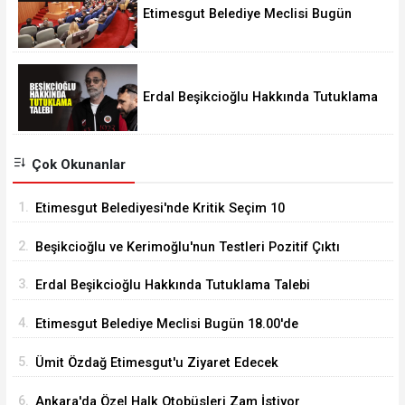
Etimesgut Belediye Meclisi Bugün
18.00'de Toplanacak
Erdal Beşikcioğlu Hakkında Tutuklama
Talebi
Çok Okunanlar
1.
Etimesgut Belediyesi'nde Kritik Seçim 10
Ağustos'ta
2.
Beşikcioğlu ve Kerimoğlu'nun Testleri Pozitif Çıktı
3.
Erdal Beşikcioğlu Hakkında Tutuklama Talebi
4.
Etimesgut Belediye Meclisi Bugün 18.00'de
Toplanacak
5.
Ümit Özdağ Etimesgut'u Ziyaret Edecek
6.
Ankara'da Özel Halk Otobüsleri Zam İstiyor