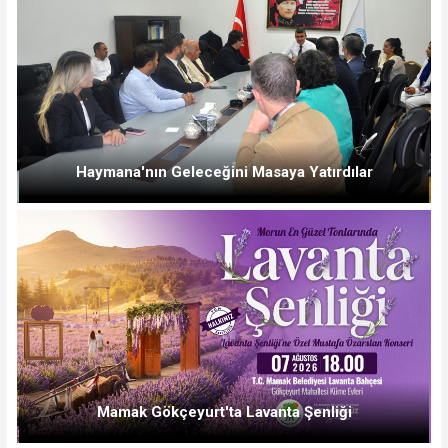
Haymana'nın Geleceğini Masaya Yatırdılar
Mamak Gökçeyurt'ta Lavanta Şenliği