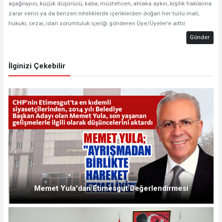
aşağılayıcı, küçük düşürücü, kaba, müstehcen, ahlaka aykırı, kişilik haklarına
zarar verici ya da benzeri niteliklerde içeriklerden doğan her türlü mali,
hukuki, cezai, idari sorumluluk içeriği gönderen Üye/Üyeler’e aittir.
Gönder
İlginizi Çekebilir
Memet Yula'dan Etimesgut Değerlendirmesi