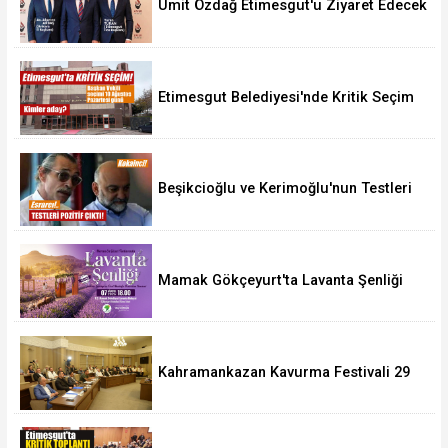
Ümit Özdağ Etimesgut'u Ziyaret Edecek
Etimesgut Belediyesi'nde Kritik Seçim
10 Ağustos'ta
Beşikcioğlu ve Kerimoğlu'nun Testleri
Pozitif Çıktı
Mamak Gökçeyurt'ta Lavanta Şenliği
Kahramankazan Kavurma Festivali 29
Ağustos'ta