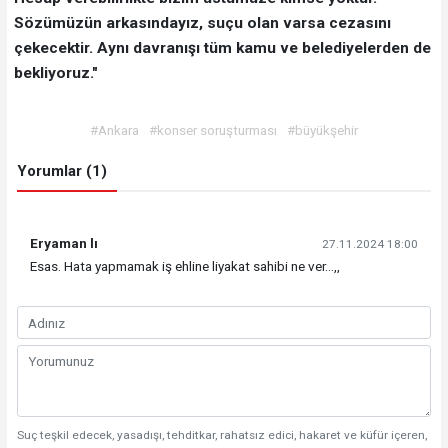
Sözümüzün arkasındayız, suçu olan varsa cezasını
çekecektir. Aynı davranışı tüm kamu ve belediyelerden de
bekliyoruz."
#Ankara
#konser soruşturması
#büyükşehir
Yorumlar (1)
Eryaman lı
27.11.2024 18:00
Esas. Hata yapmamak iş ehline liyakat sahibi ne ver...,,
Suç teşkil edecek, yasadışı, tehditkar, rahatsız edici, hakaret ve küfür içeren,