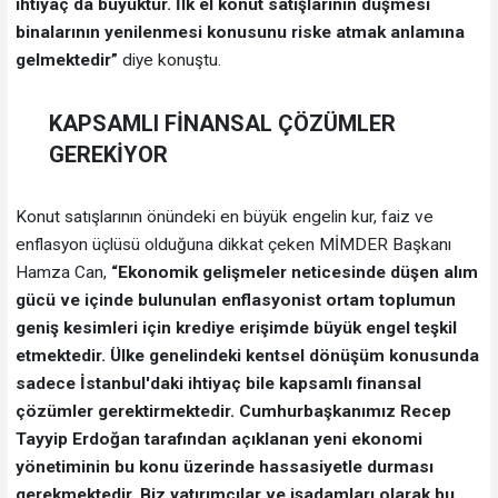
ihtiyaç da büyüktür. İlk el konut satışlarının düşmesi
binalarının yenilenmesi konusunu riske atmak anlamına
gelmektedir”
diye konuştu.
KAPSAMLI FİNANSAL ÇÖZÜMLER
GEREKİYOR
Konut satışlarının önündeki en büyük engelin kur, faiz ve
enflasyon üçlüsü olduğuna dikkat çeken MİMDER Başkanı
Hamza Can,
“Ekonomik gelişmeler neticesinde düşen alım
gücü ve içinde bulunulan enflasyonist ortam toplumun
geniş kesimleri için krediye erişimde büyük engel teşkil
etmektedir. Ülke genelindeki kentsel dönüşüm konusunda
sadece İstanbul'daki ihtiyaç bile kapsamlı finansal
çözümler gerektirmektedir. Cumhurbaşkanımız Recep
Tayyip Erdoğan tarafından açıklanan yeni ekonomi
yönetiminin bu konu üzerinde hassasiyetle durması
gerekmektedir. Biz yatırımcılar ve işadamları olarak bu