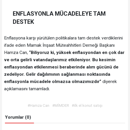
ENFLASYONLA MÜCADELEYE TAM
DESTEK
Enflasyona karşı yürütülen politikalara tam destek verdiklerini
ifade eden Mamak İnşaat Müteahhitleri Derneği Başkanı
Hamza Can,
“Biliyoruz ki, yüksek enflasyondan en çok dar
ve orta gelirli vatandaşlarımız etkileniyor. Bu kesimin
enflasyondan etkilenmesi beraberinde alım gücünü de
zedeliyor. Gelir dağılımının sağlanması noktasında
enflasyonla mücadele olmazsa olmazımızdır”
diyerek
açıklamasını tamamladı.
#Hamza Can
#MİMDER
#ilk el konut satışı
Yorumlar (0)