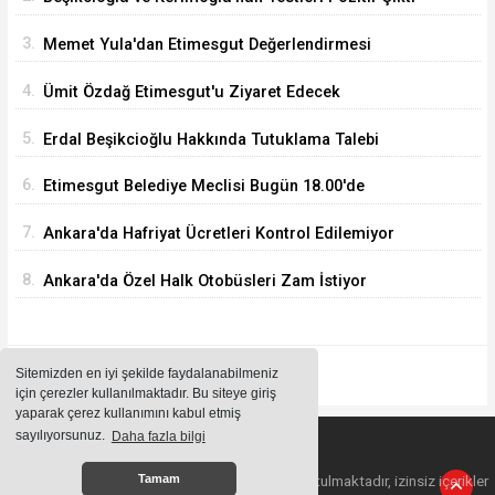
3.
Memet Yula'dan Etimesgut Değerlendirmesi
4.
Ümit Özdağ Etimesgut'u Ziyaret Edecek
5.
Erdal Beşikcioğlu Hakkında Tutuklama Talebi
6.
Etimesgut Belediye Meclisi Bugün 18.00'de
Toplanacak
7.
Ankara'da Hafriyat Ücretleri Kontrol Edilemiyor
8.
Ankara'da Özel Halk Otobüsleri Zam İstiyor
Sitemizden en iyi şekilde faydalanabilmeniz
için çerezler kullanılmaktadır. Bu siteye giriş
yaparak çerez kullanımını kabul etmiş
sayılıyorsunuz.
Daha fazla bilgi
Sitemizde bulunan içeriklerin tüm hakları saklı tutulmaktadır, izinsiz içerikler
Tamam