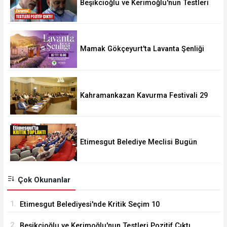
Beşikcioğlu ve Kerimoğlu'nun Testleri
Pozitif Çıktı
Mamak Gökçeyurt'ta Lavanta Şenliği
Kahramankazan Kavurma Festivali 29
Ağustos'ta
Etimesgut Belediye Meclisi Bugün
18.00'de Toplanacak
Çok Okunanlar
1.
Etimesgut Belediyesi'nde Kritik Seçim 10
Ağustos'ta
2.
Beşikcioğlu ve Kerimoğlu'nun Testleri Pozitif Çıktı