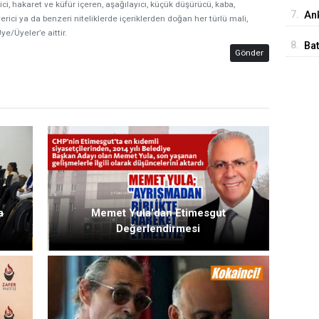
İst
ici, hakaret ve küfür içeren, aşağılayıcı, küçük düşürücü, kaba,
7.
Ank
erici ya da benzeri niteliklerde içeriklerden doğan her türlü mali,
ye/Üyeler’e aittir.
Ed
8.
Ba
Gönder
Me
a
Memet Yula'dan Etimesgut
Değerlendirmesi