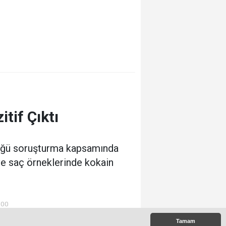
tif Çıktı
tüğü soruşturma kapsamında
ve saç örneklerinde kokain
:00
Tamam