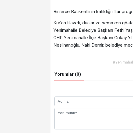
Binlerce Batıkentlinin katıldığı iftar pr
Kur'an tilaveti, dualar ve semazen göst
Yenimahalle Belediye Başkanı Fethi Yaşa
CHP Yenimahalle İlçe Başkanı Gökay Yıld
Neslihanoğlu, Naki Demir, belediye mecli
#Yenimahal
Yorumlar (0)