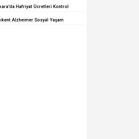
iyor
ara'da Hafriyat Ücretleri Kontrol
ilemiyor
tıkent Alzheimer Sosyal Yaşam
rkezi Açıldı