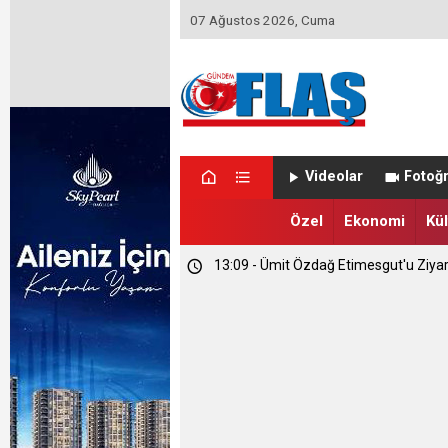
07 Ağustos 2026, Cuma
Videolar
Fotoğr
Özel
Ekonomi
Kül
23:46 - Memet Yula'dan Etimesgut D
23:44 - Haymana'nın Geleceğini Masay
13:09 - Ümit Özdağ Etimesgut'u Ziya