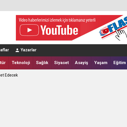
aflar
Yazarlar
tür
Teknoloji
Sağlık
Siyaset
Asayiş
Yaşam
Eğitim
eğerlendirmesi
a Yatırdılar
ret Edecek