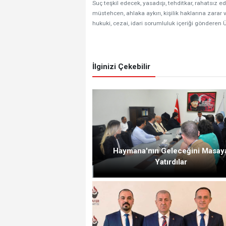
Suç teşkil edecek, yasadışı, tehditkar, rahatsız ed
müstehcen, ahlaka aykırı, kişilik haklarına zarar v
hukuki, cezai, idari sorumluluk içeriği gönderen Ü
İlginizi Çekebilir
Haymana'nın Geleceğini Masay
Yatırdılar