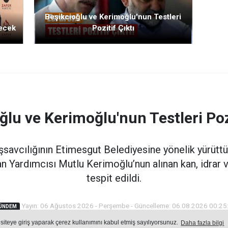
Beşikcioğlu ve Kerimoğlu'nun Testleri
decek
Pozitif Çıktı
ğlu ve Kerimoğlu'nun Testleri Pozi
şsavcılığının Etimesgut Belediyesine yönelik yürüt
n Yardımcısı Mutlu Kerimoğlu’nun alınan kan, idrar 
tespit edildi.
Yayın: 06 Ağustos 2026 - Perşembe - Güncelleme: 06.08.2026 00:25
ÜNDEM
 siteye giriş yaparak çerez kullanımını kabul etmiş sayılıyorsunuz.
Daha fazla bilgi