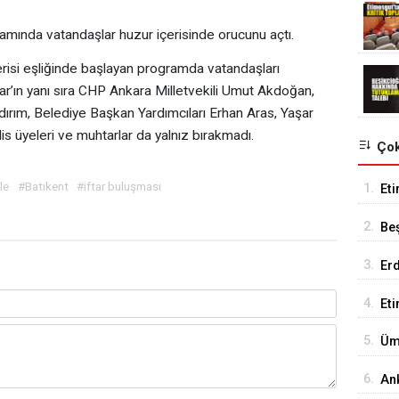
ogramında vatandaşlar huzur içerisinde orucunu açtı.
erisi eşliğinde başlayan programda vatandaşları
r’ın yanı sıra CHP Ankara Milletvekili Umut Akdoğan,
ırım, Belediye Başkan Yardımcıları Erhan Aras, Yaşar
s üyeleri ve muhtarlar da yalnız bırakmadı.
Çok
le
#Batıkent
#iftar buluşması
1.
Eti
Se
2.
Be
Tes
3.
Er
Tu
4.
Et
18
5.
Üm
Ed
6.
An