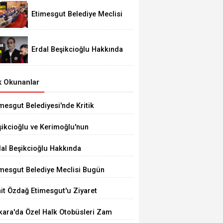
Etimesgut Belediye Meclisi
Bugün 18.00'de Toplanacak
Erdal Beşikcioğlu Hakkında
Tutuklama Talebi
 Okunanlar
mesgut Belediyesi'nde Kritik
çim 10 Ağustos'ta
şikcioğlu ve Kerimoğlu'nun
tleri Pozitif Çıktı
dal Beşikcioğlu Hakkında
tuklama Talebi
imesgut Belediye Meclisi Bugün
.00'de Toplanacak
it Özdağ Etimesgut'u Ziyaret
ecek
kara'da Özel Halk Otobüsleri Zam