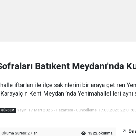
 Sofraları Batıkent Meydanı'nda K
le iftarları ile ilçe sakinlerini bir araya getiren Y
Karayalçın Kent Meydanı’nda Yenimahallelileri aynı 
Yayın: 17 Mart 2025 - Pazartesi - Güncelleme: 17.03.2025 22:01:0
GÜNDEM
Öne
Okuma Süresi: 27 sn.
1322
okunma