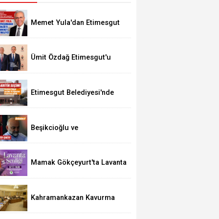
Memet Yula'dan Etimesgut
Değerlendirmesi
Ümit Özdağ Etimesgut'u
Ziyaret Edecek
Etimesgut Belediyesi'nde
Kritik Seçim 10 Ağustos'ta
Beşikcioğlu ve
Kerimoğlu'nun Testleri
Pozitif Çıktı
Mamak Gökçeyurt'ta Lavanta
Şenliği
Kahramankazan Kavurma
Festivali 29 Ağustos'ta