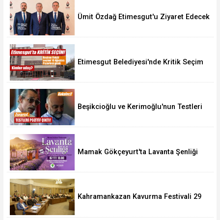
Ümit Özdağ Etimesgut'u Ziyaret Edecek
Etimesgut Belediyesi'nde Kritik Seçim
10 Ağustos'ta
Beşikcioğlu ve Kerimoğlu'nun Testleri
Pozitif Çıktı
Mamak Gökçeyurt'ta Lavanta Şenliği
Kahramankazan Kavurma Festivali 29
Ağustos'ta