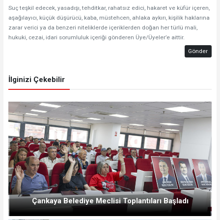
Suç teşkil edecek, yasadışı, tehditkar, rahatsız edici, hakaret ve küfür içeren,
aşağılayıcı, küçük düşürücü, kaba, müstehcen, ahlaka aykırı, kişilik haklarına
zarar verici ya da benzeri niteliklerde içeriklerden doğan her türlü mali,
hukuki, cezai, idari sorumluluk içeriği gönderen Üye/Üyeler’e aittir.
Gönder
İlginizi Çekebilir
Çankaya Belediye Meclisi Toplantıları Başladı