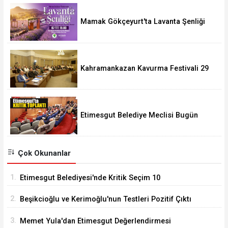
Mamak Gökçeyurt'ta Lavanta Şenliği
Kahramankazan Kavurma Festivali 29
Ağustos'ta
Etimesgut Belediye Meclisi Bugün
18.00'de Toplanacak
Çok Okunanlar
1.
Etimesgut Belediyesi'nde Kritik Seçim 10
Ağustos'ta
2.
Beşikcioğlu ve Kerimoğlu'nun Testleri Pozitif Çıktı
3.
Memet Yula'dan Etimesgut Değerlendirmesi