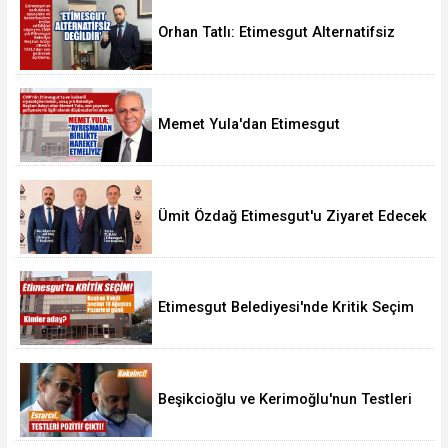
Orhan Tatlı: Etimesgut Alternatifsiz
Değildir
Memet Yula'dan Etimesgut
Değerlendirmesi
Ümit Özdağ Etimesgut'u Ziyaret Edecek
Etimesgut Belediyesi'nde Kritik Seçim
10 Ağustos'ta
Beşikcioğlu ve Kerimoğlu'nun Testleri
Pozitif Çıktı