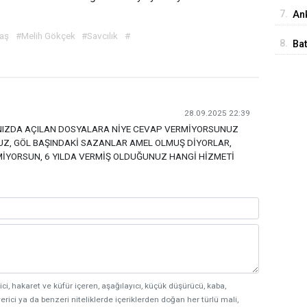
İst
7.
Ank
Ed
aş
#Melih Gökçek
#Savcılık
#
8.
Ba
Me
28.09.2025 22:39
NIZDA AÇILAN DOSYALARA NİYE CEVAP VERMİYORSUNUZ
UZ, GÖL BAŞINDAKİ SAZANLAR AMEL OLMUŞ DİYORLAR,
MİYORSUN, 6 YILDA VERMİŞ OLDUĞUNUZ HANGİ HİZMETİ
ici, hakaret ve küfür içeren, aşağılayıcı, küçük düşürücü, kaba,
erici ya da benzeri niteliklerde içeriklerden doğan her türlü mali,