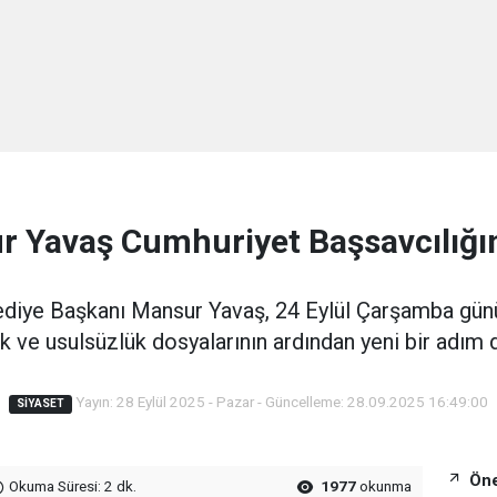
 Yavaş Cumhuriyet Başsavcılığın
diye Başkanı Mansur Yavaş, 24 Eylül Çarşamba gün
k ve usulsüzlük dosyalarının ardından yeni bir adım d
Yayın: 28 Eylül 2025 - Pazar - Güncelleme: 28.09.2025 16:49:00
SIYASET
Öne
Okuma Süresi: 2 dk.
1977
okunma