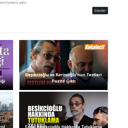
ye/Üyeler’e aittir.
Gönder
Beşikcioğlu ve Kerimoğlu'nun Testleri
iği
Pozitif Çıktı
rol
Erdal Beşikcioğlu Hakkında Tutuklama