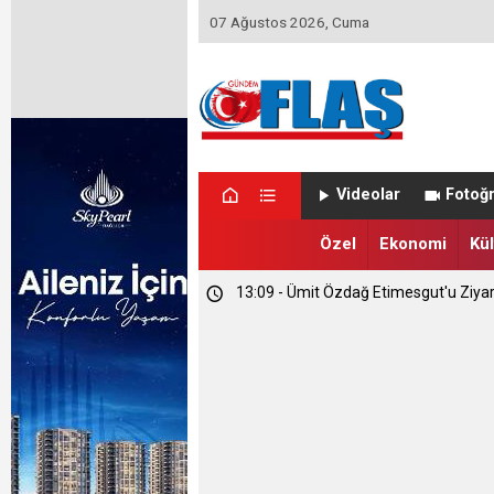
07 Ağustos 2026, Cuma
Videolar
Fotoğr
23:46 - Memet Yula'dan Etimesgut D
Özel
Ekonomi
Kül
23:44 - Haymana'nın Geleceğini Masay
13:09 - Ümit Özdağ Etimesgut'u Ziya