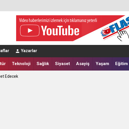
aflar
Yazarlar
eğerlendirmesi
tür
Teknoloji
Sağlık
Siyaset
Asayiş
Yaşam
Eğitim
a Yatırdılar
ret Edecek