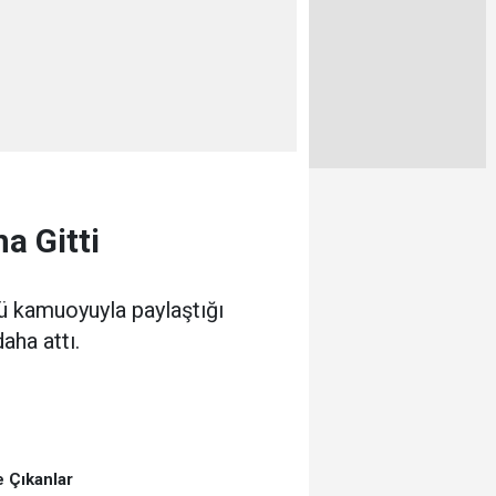
a Gitti
ü kamuoyuyla paylaştığı
aha attı.
 Çıkanlar