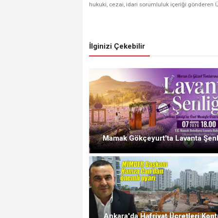
hukuki, cezai, idari sorumluluk içeriği gönderen Ü
İlginizi Çekebilir
Mamak Gökçeyurt'ta Lavanta Şenl
Ankara'da Hafriyat Ücretleri Kont