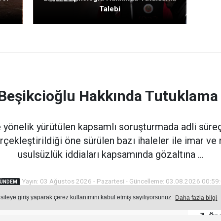
Talebi
 Beşikcioğlu Hakkında Tutuklama 
 yönelik yürütülen kapsamlı soruşturmada adli süreç 
ekleştirildiği öne sürülen bazı ihaleler ile imar ve r
usulsüzlük iddiaları kapsamında gözaltına ...
Yayın: 03 Ağustos 2026 - Pazartesi - Güncelleme: 03.08.2026 00:59
ÜNDEM
 siteye giriş yaparak çerez kullanımını kabul etmiş sayılıyorsunuz.
Daha fazla bilgi
Öne
Okuma Süresi: 4 dk.
841
okunma