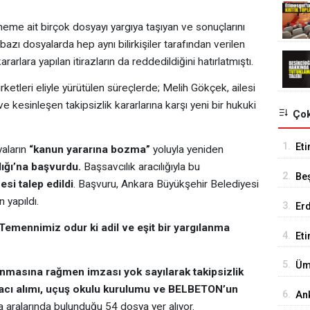
me ait birçok dosyayı yargıya taşıyan ve sonuçlarını
ı dosyalarda hep aynı bilirkişiler tarafından verilen
kararlara yapılan itirazların da reddedildiğini hatırlatmıştı.
ketleri eliyle yürütülen süreçlerde; Melih Gökçek, ailesi
e kesinleşen takipsizlik kararlarına karşı yeni bir hukuki
Çok
1.
Eti
aların
“kanun yararına bozma”
yoluyla yeniden
Se
ığı’na başvurdu.
Başsavcılık aracılığıyla bu
2.
Be
esi talep edildi
. Başvuru, Ankara Büyükşehir Belediyesi
Tes
 yapıldı.
3.
Er
Tu
Temennimiz odur ki adil ve eşit bir yargılanma
4.
Et
18
5.
Üm
nmasına rağmen imzası yok sayılarak takipsizlik
Ed
aracı alımı, uçuş okulu kurulumu ve BELBETON’un
6.
An
 da aralarında bulunduğu 54 dosya yer alıyor.