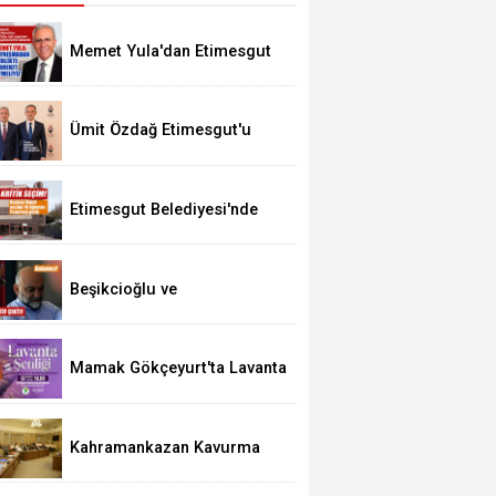
Memet Yula'dan Etimesgut
Değerlendirmesi
Ümit Özdağ Etimesgut'u
Ziyaret Edecek
Etimesgut Belediyesi'nde
Kritik Seçim 10 Ağustos'ta
Beşikcioğlu ve
Kerimoğlu'nun Testleri
Pozitif Çıktı
Mamak Gökçeyurt'ta Lavanta
Şenliği
Kahramankazan Kavurma
Festivali 29 Ağustos'ta