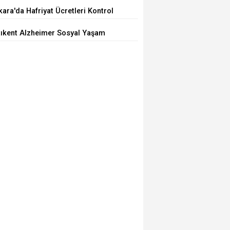
iyor
ara'da Hafriyat Ücretleri Kontrol
ilemiyor
tıkent Alzheimer Sosyal Yaşam
rkezi Açıldı