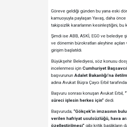
Göreve geldiği günden bu yana eski döne
kamuoyuyla paylaşan Yavaş, daha önce baz
takipsizlik kararlarının kesinleştiğini, bu 
Şimdi ise ABB, ASKİ, EGO ve belediye şir
ve dönemin bürokratları aleyhine açılan v
girişim başlatıldı.
Büyükşehir Belediyesi, söz konusu dosy
incelenmesi için
Cumhuriyet Başsavcıl
başvurunun
Adalet Bakanlığı’na iletilm
adına Avukat Büşra Çaycı Erbil tarafından
Başvuru sonrası konuşan Avukat Erbil,
“
süreci işlesin herkes için”
dedi.
Başvuruda;
“Gökçek’in imzasının bulu
verilen hafriyat usulsüzlüğü, hava 
özelleştirilmesi”
gibi kritik başlıkların