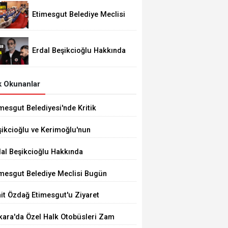
Etimesgut Belediye Meclisi
Bugün 18.00'de Toplanacak
Erdal Beşikcioğlu Hakkında
Tutuklama Talebi
 Okunanlar
mesgut Belediyesi'nde Kritik
çim 10 Ağustos'ta
şikcioğlu ve Kerimoğlu'nun
tleri Pozitif Çıktı
dal Beşikcioğlu Hakkında
tuklama Talebi
imesgut Belediye Meclisi Bugün
.00'de Toplanacak
it Özdağ Etimesgut'u Ziyaret
ecek
kara'da Özel Halk Otobüsleri Zam