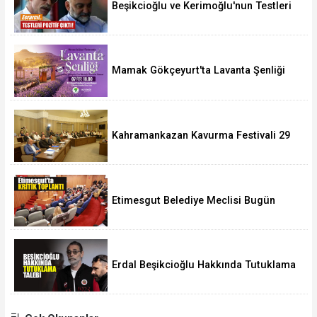
Beşikcioğlu ve Kerimoğlu'nun Testleri
Pozitif Çıktı
Mamak Gökçeyurt'ta Lavanta Şenliği
Kahramankazan Kavurma Festivali 29
Ağustos'ta
Etimesgut Belediye Meclisi Bugün
18.00'de Toplanacak
Erdal Beşikcioğlu Hakkında Tutuklama
Talebi