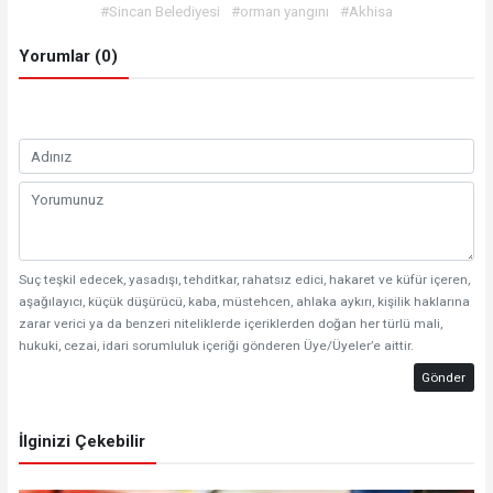
#Sincan Belediyesi
#orman yangını
#Akhisa
Yorumlar (0)
Suç teşkil edecek, yasadışı, tehditkar, rahatsız edici, hakaret ve küfür içeren,
aşağılayıcı, küçük düşürücü, kaba, müstehcen, ahlaka aykırı, kişilik haklarına
zarar verici ya da benzeri niteliklerde içeriklerden doğan her türlü mali,
hukuki, cezai, idari sorumluluk içeriği gönderen Üye/Üyeler’e aittir.
Gönder
İlginizi Çekebilir