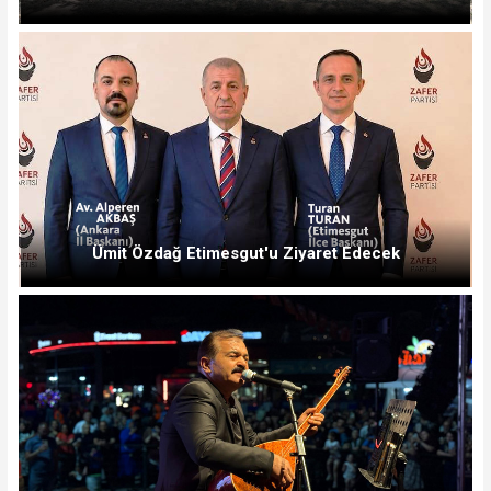
Ümit Özdağ Etimesgut'u Ziyaret Edecek