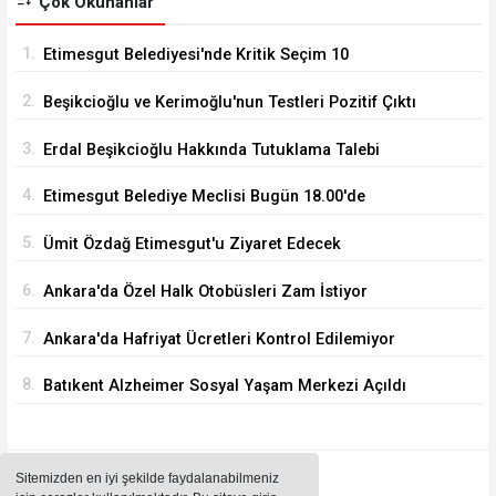
Çok Okunanlar
1.
Etimesgut Belediyesi'nde Kritik Seçim 10
Ağustos'ta
2.
Beşikcioğlu ve Kerimoğlu'nun Testleri Pozitif Çıktı
3.
Erdal Beşikcioğlu Hakkında Tutuklama Talebi
4.
Etimesgut Belediye Meclisi Bugün 18.00'de
Toplanacak
5.
Ümit Özdağ Etimesgut'u Ziyaret Edecek
6.
Ankara'da Özel Halk Otobüsleri Zam İstiyor
7.
Ankara'da Hafriyat Ücretleri Kontrol Edilemiyor
8.
Batıkent Alzheimer Sosyal Yaşam Merkezi Açıldı
Sitemizden en iyi şekilde faydalanabilmeniz