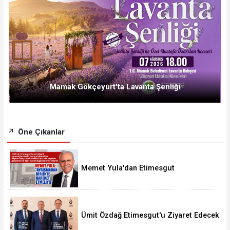
Mamak Gökçeyurt'ta Lavanta Şenliği
Öne Çıkanlar
Memet Yula'dan Etimesgut
Değerlendirmesi
Ümit Özdağ Etimesgut'u Ziyaret Edecek