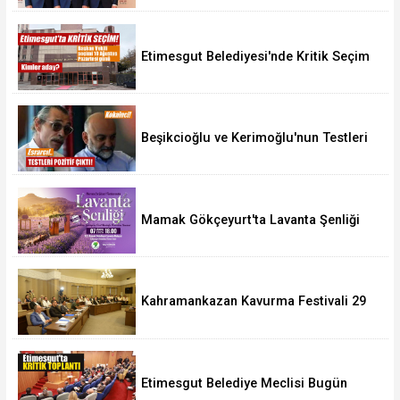
Etimesgut Belediyesi'nde Kritik Seçim
10 Ağustos'ta
Beşikcioğlu ve Kerimoğlu'nun Testleri
Pozitif Çıktı
Mamak Gökçeyurt'ta Lavanta Şenliği
Kahramankazan Kavurma Festivali 29
Ağustos'ta
Etimesgut Belediye Meclisi Bugün
18.00'de Toplanacak