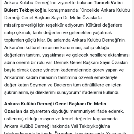
Ankara Kulübü Derneği’ne ziyarette bulunan
Tunceli Valisi
Bülent Tekbıyıkoğlu
, konuşmasında; “Öncelikle Ankara Kulübü
Derneği Genel Başkanı Sayın Dr. Metin Özaslan’a
misafirperverliği için teşekkür ediyorum. Kültürel değerlere
sahip çıkmak, tarihi değerleri ve gelenekleri yaşatmak
toplumları güçlü kılar. Bu anlamda Ankara Kulübü Derneği’nin,
Ankara’nın kültürel mirasının korunması, sahip olduğu
değerlerin tanıtımı, yaşatılması ve gelecek nesillere aktarılması
adına önemli bir rolü var. Dernek Genel Başkanı Sayın Özaslan
başta olmak üzere yönetim kademelerinde görev yapan ve
Ankara’nın kadim mirasının tanıtımına özverili emekleriyle
değer katan Seymen ve Bacıeren tüm gönüllülere en içten
şükranlarımı, iyi dileklerimi sunuyorum.” ifadelerini kullandı.
Ankara Kulübü Derneği Genel Başkanı Dr. Metin
Özaslan
da ziyaretten duyduğu memnuniyeti ifade ederek,
üstlenmiş olduğu misyon ve temel değerler kapsamında
Ankara Kulübü Derneği hakkında Vali Tekbıyıkoğlu’na
bilgilendirmede bulundu.
Özsalan,
konuşmasında; Seymenlik