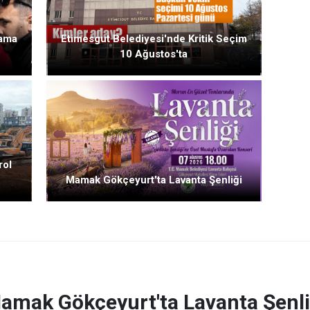
lama
Etimesgut Belediyesi'nde Kritik Seçim
10 Ağustos'ta
rol
Mamak Gökçeyurt'ta Lavanta Şenliği
amak Gökçeyurt'ta Lavanta Şenli