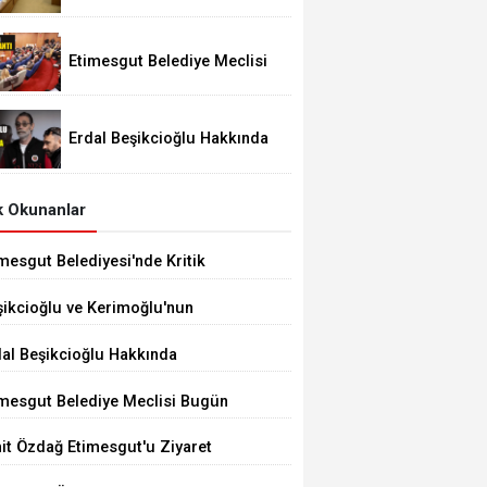
Festivali 29 Ağustos'ta
Etimesgut Belediye Meclisi
Bugün 18.00'de Toplanacak
Erdal Beşikcioğlu Hakkında
Tutuklama Talebi
 Okunanlar
mesgut Belediyesi'nde Kritik
çim 10 Ağustos'ta
şikcioğlu ve Kerimoğlu'nun
tleri Pozitif Çıktı
dal Beşikcioğlu Hakkında
tuklama Talebi
imesgut Belediye Meclisi Bugün
.00'de Toplanacak
it Özdağ Etimesgut'u Ziyaret
ecek