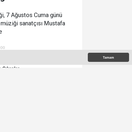
iği, 7 Ağustos Cuma günü
 müziği sanatçısı Mustafa
e
:00
Tamam
 Çıkanlar
Memet Yula'dan Etimesgut
Değerlendirmesi
Ümit Özdağ Etimesgut'u
Ziyaret Edecek
Etimesgut Belediyesi'nde