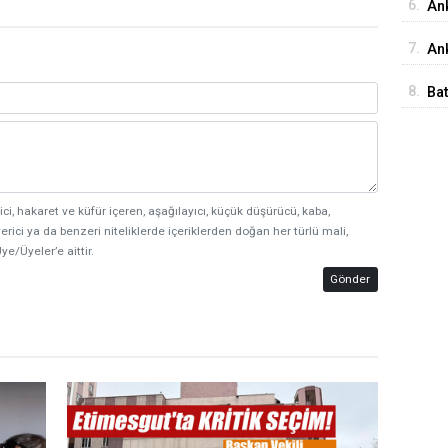
6.
An
İst
7.
Ank
Ed
8.
Ba
Me
ici, hakaret ve küfür içeren, aşağılayıcı, küçük düşürücü, kaba,
erici ya da benzeri niteliklerde içeriklerden doğan her türlü mali,
ye/Üyeler’e aittir.
Gönder