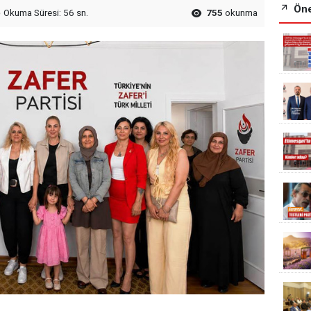
Öne
Okuma Süresi: 56 sn.
755
okunma