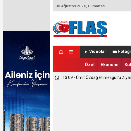
08 Ağustos 2026, Cumartesi
23:46 - Memet Yula'dan Etimesgut D
Videolar
Fotoğr
23:44 - Haymana'nın Geleceğini Masay
Özel
Ekonomi
Kül
13:09 - Ümit Özdağ Etimesgut'u Ziya