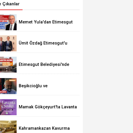
 Çıkanlar
Memet Yula'dan Etimesgut
Değerlendirmesi
Ümit Özdağ Etimesgut'u
Ziyaret Edecek
Etimesgut Belediyesi'nde
Kritik Seçim 10 Ağustos'ta
Beşikcioğlu ve
Kerimoğlu'nun Testleri
Pozitif Çıktı
Mamak Gökçeyurt'ta Lavanta
Şenliği
Kahramankazan Kavurma