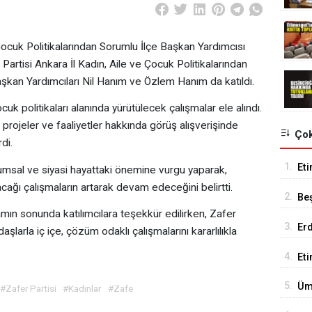
Çocuk Politikalarından Sorumlu İlçe Başkan Yardımcısı
artisi Ankara İl Kadın, Aile ve Çocuk Politikalarından
aşkan Yardımcıları Nil Hanım ve Özlem Hanım da katıldı.
uk politikaları alanında yürütülecek çalışmalar ele alındı.
k projeler ve faaliyetler hakkında görüş alışverişinde
Çok
di.
1.
Eti
lumsal ve siyasi hayattaki önemine vurgu yaparak,
Se
acağı çalışmaların artarak devam edeceğini belirtti.
2.
Be
ın sonunda katılımcılara teşekkür edilirken, Zafer
Tes
3.
Er
aşlarla iç içe, çözüm odaklı çalışmalarını kararlılıkla
Tu
4.
Et
18
5.
Üm
#Zafer Partisi
#Kadınlar
#Zafe
Ed