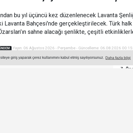
ndan bu yıl üçüncü kez düzenlenecek Lavanta Şenl
i Lavanta Bahçesi'nde gerçekleştirilecek. Türk halk
Özarslan'ın sahne alacağı şenlikte, çeşitli etkinliklerl
Yayın: 06 Ağustos 2026 - Perşembe - Güncelleme: 06.08.2026 00:15
ÜNDEM
 siteye giriş yaparak çerez kullanımını kabul etmiş sayılıyorsunuz.
Daha fazla bilgi
Öne
Okuma Süresi: 2 dk.
322
okunma