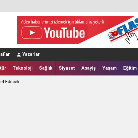
eğerlendirmesi
aflar
Yazarlar
a Yatırdılar
tür
Teknoloji
Sağlık
Siyaset
Asayiş
Yaşam
Eğitim
ret Edecek