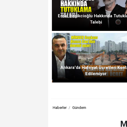
Erdal Beşikcioğlu Hakkında Tutuk
Talebi
Ankara'da Hafriyat Ücretleri Kont
Edilemiyor
Haberler
Gündem
M