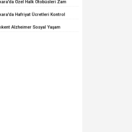
kara'da Özel Halk Otobüsleri Zam
iyor
ara'da Hafriyat Ücretleri Kontrol
ilemiyor
tıkent Alzheimer Sosyal Yaşam
rkezi Açıldı