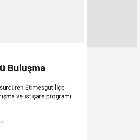
çlü Buluşma
 sürdüren Etimesgut İlçe
anışma ve istişare programı
:00