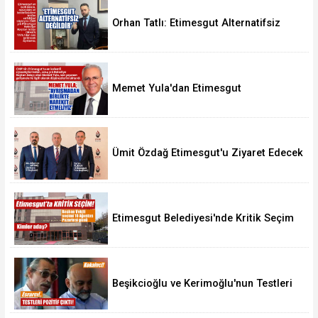
Orhan Tatlı: Etimesgut Alternatifsiz
Değildir
Memet Yula'dan Etimesgut
Değerlendirmesi
Ümit Özdağ Etimesgut'u Ziyaret Edecek
Etimesgut Belediyesi'nde Kritik Seçim
10 Ağustos'ta
Beşikcioğlu ve Kerimoğlu'nun Testleri
Pozitif Çıktı