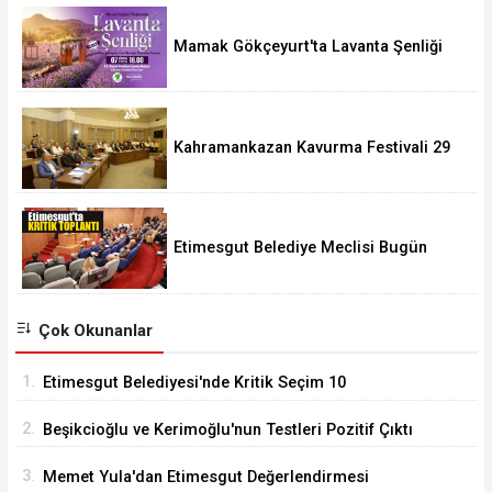
Mamak Gökçeyurt'ta Lavanta Şenliği
Kahramankazan Kavurma Festivali 29
Ağustos'ta
Etimesgut Belediye Meclisi Bugün
18.00'de Toplanacak
Çok Okunanlar
1.
Etimesgut Belediyesi'nde Kritik Seçim 10
Ağustos'ta
2.
Beşikcioğlu ve Kerimoğlu'nun Testleri Pozitif Çıktı
3.
Memet Yula'dan Etimesgut Değerlendirmesi