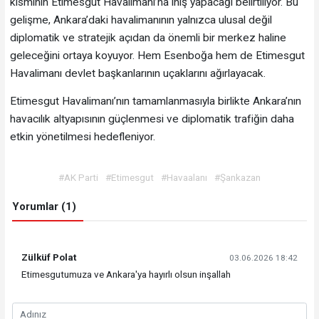
kısmının Etimesgut Havalimanı’na iniş yapacağı belirtiliyor. Bu
gelişme, Ankara’daki havalimanının yalnızca ulusal değil
diplomatik ve stratejik açıdan da önemli bir merkez haline
geleceğini ortaya koyuyor. Hem Esenboğa hem de Etimesgut
Havalimanı devlet başkanlarının uçaklarını ağırlayacak.
Etimesgut Havalimanı’nın tamamlanmasıyla birlikte Ankara’nın
havacılık altyapısının güçlenmesi ve diplomatik trafiğin daha
etkin yönetilmesi hedefleniyor.
#AK Parti
#Etimesgut
#Havaalanı
#Şankazan
Yorumlar (1)
Zülküf Polat
03.06.2026 18:42
Etimesgutumuza ve Ankara'ya hayırlı olsun inşallah