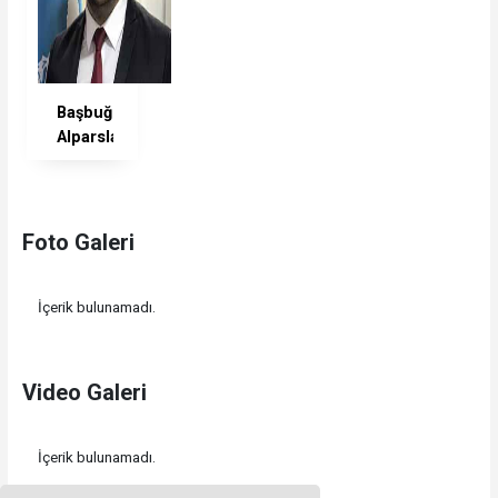
Başbuğ
Alparslan
Türkeş:
Bir
Ömrün
Adanmışlığı
Foto Galeri
İçerik bulunamadı.
Video Galeri
İçerik bulunamadı.