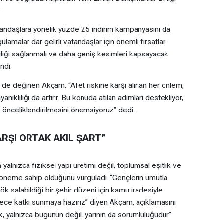
”
andaşlara yönelik yüzde 25 indirim kampanyasını da
ulamalar dar gelirli vatandaşlar için önemli fırsatlar
liği sağlanmalı ve daha geniş kesimleri kapsayacak
ndı.
de değinen Akçam, “Afet riskine karşı alınan her önlem,
anıklılığı da artırır. Bu konuda atılan adımları destekliyor,
n önceliklendirilmesini önemsiyoruz” dedi.
ŞI ORTAK AKIL ŞART”
alnızca fiziksel yapı üretimi değil, toplumsal eşitlik ve
r öneme sahip olduğunu vurguladı. “Gençlerin umutla
ök salabildiği bir şehir düzeni için kamu iradesiyle
ürece katkı sunmaya hazırız” diyen Akçam, açıklamasını
 yalnızca bugünün değil, yarının da sorumluluğudur”