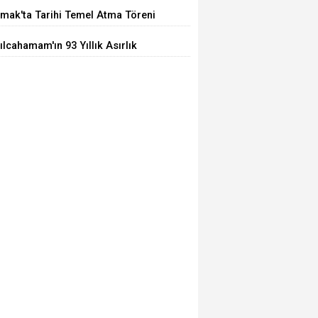
ğrı
mak'ta Tarihi Temel Atma Töreni
ılcahamam'ın 93 Yıllık Asırlık
arı