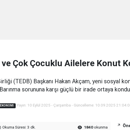
 ve Çok Çocuklu Ailelere Konut K
liği (TEDB) Başkanı Hakan Akçam, yeni sosyal konu
Barınma sorununa karşı güçlü bir irade ortaya kondu
Yayın: 10 Eylül 2025 - Çarşamba - Güncelleme: 10.09.2025 21:04:
EKONOMI
Öne
Okuma Süresi: 3 dk.
1840
okunma