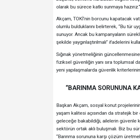
olarak bu sürece katkı sunmaya hazırız.
Akçam, TOKİ’nin borcunu kapatacak vat
olumlu bulduklarını belirterek, “Bu tür uyg
sunuyor. Ancak bu kampanyaların sürekli
şekilde yaygınlaştırılmalı” ifadelerini kulla
Sığınak yönetmeliğinin güncellenmesine 
fiziksel güvenliğin yanı sıra toplumsal day
yeni yapılaşmalarda güvenlik kriterlerini
“BARINMA SORUNUNA KAR
Başkan Akçam, sosyal konut projelerinin y
yaşam kalitesi açısından da stratejik bi
geleceğe bakabildiği, ailelerin güvenle k
sektörün ortak aklı buluşmalı. Biz bu s
“Barınma sorununa karşı çözüm üretmek,