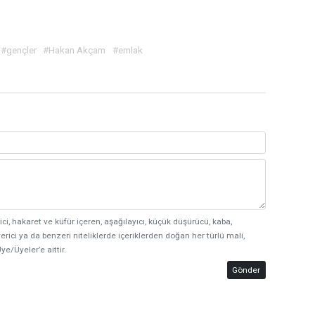
#gençler
#Hakan Akçam
#emlak
ici, hakaret ve küfür içeren, aşağılayıcı, küçük düşürücü, kaba,
erici ya da benzeri niteliklerde içeriklerden doğan her türlü mali,
ye/Üyeler’e aittir.
Gönder