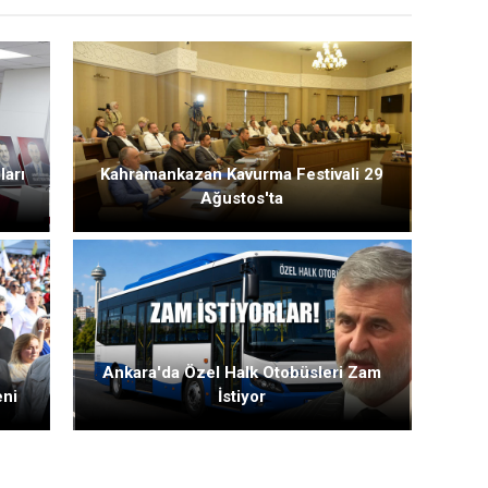
ları
Kahramankazan Kavurma Festivali 29
Ağustos'ta
Ankara'da Özel Halk Otobüsleri Zam
eni
İstiyor