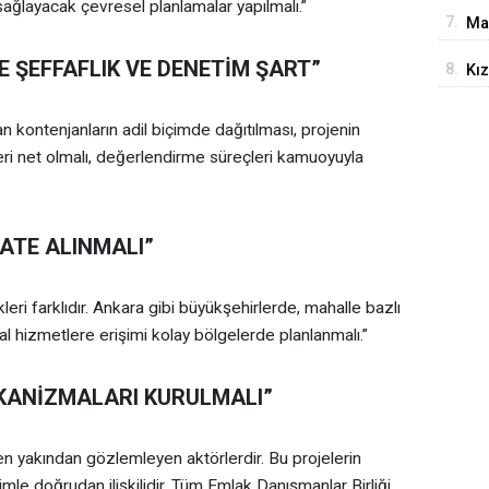
sağlayacak çevresel planlamalar yapılmalı.”
Ça
7.
Ma
 ŞEFFAFLIK VE DENETİM ŞART”
8.
Kız
Çın
an kontenjanların adil biçimde dağıtılması, projenin
erleri net olmalı, değerlendirme süreçleri kamuoyuyla
ATE ALINMALI”
ri farklıdır. Ankara gibi büyükşehirlerde, mahalle bazlı
syal hizmetlere erişimi kolay bölgelerde planlanmalı.”
KANİZMALARI KURULMALI”
en yakından gözlemleyen aktörlerdir. Bu projelerin
işimle doğrudan ilişkilidir. Tüm Emlak Danışmanlar Birliği