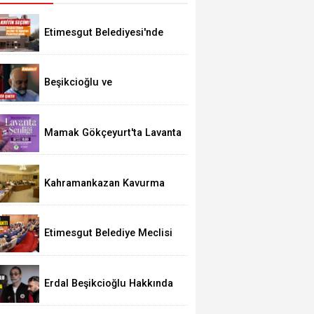
Etimesgut Belediyesi'nde
Kritik Seçim 10 Ağustos'ta
Beşikcioğlu ve
Kerimoğlu'nun Testleri
Pozitif Çıktı
Mamak Gökçeyurt'ta Lavanta
Şenliği
Kahramankazan Kavurma
Festivali 29 Ağustos'ta
Etimesgut Belediye Meclisi
Bugün 18.00'de Toplanacak
Erdal Beşikcioğlu Hakkında
Tutuklama Talebi