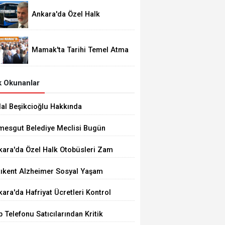
Ankara'da Özel Halk
Otobüsleri Zam İstiyor
Mamak'ta Tarihi Temel Atma
Töreni
 Okunanlar
dal Beşikcioğlu Hakkında
tuklama Talebi
imesgut Belediye Meclisi Bugün
.00'de Toplanacak
kara'da Özel Halk Otobüsleri Zam
iyor
tıkent Alzheimer Sosyal Yaşam
rkezi Açıldı
ara'da Hafriyat Ücretleri Kontrol
ilemiyor
 Telefonu Satıcılarından Kritik