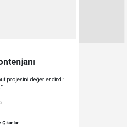
ontenjanı
t projesini değerlendirdi:
.”
00
 Çıkanlar