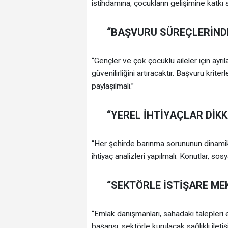
istihdamına, çocukların gelişimine katkı 
“BAŞVURU SÜREÇLERİNDE
“Gençler ve çok çocuklu aileler için ayrıl
güvenilirliğini artıracaktır. Başvuru krit
paylaşılmalı.”
“YEREL İHTİYAÇLAR DİKK
“Her şehirde barınma sorununun dinamikle
ihtiyaç analizleri yapılmalı. Konutlar, so
“SEKTÖRLE İSTİŞARE ME
“Emlak danışmanları, sahadaki talepleri 
başarısı, sektörle kurulacak sağlıklı ilet