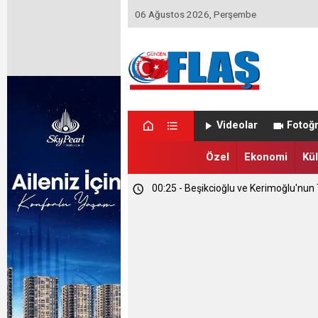
06 Ağustos 2026, Perşembe
Videolar
Fotoğr
Özel
Ekonomi
Kül
01:14 - Kapadokya Vadi Turları Nasıl Y
00:35 - Etimesgut Belediyesi'nde Kri
00:25 - Beşikcioğlu ve Kerimoğlu'nun T