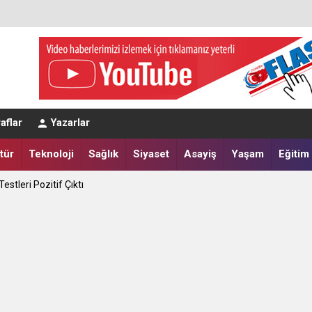
aflar
Yazarlar
tür
Teknoloji
Sağlık
Siyaset
Asayiş
Yaşam
Eğitim
apılır?
tik Seçim 10 Ağustos'ta
estleri Pozitif Çıktı