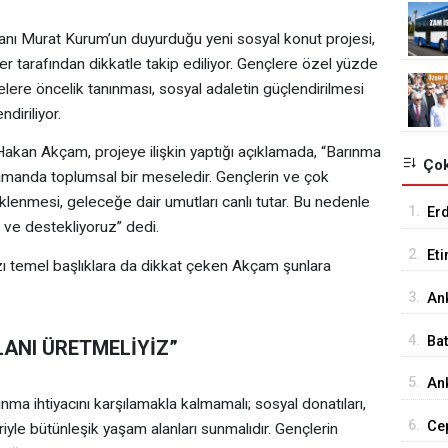
akanı Murat Kurum’un duyurduğu yeni sosyal konut projesi,
tarafından dikkatle takip ediliyor. Gençlere özel yüzde
elere öncelik tanınması, sosyal adaletin güçlendirilmesi
diriliyor.
akan Akçam, projeye ilişkin yaptığı açıklamada, “Barınma
Çok
amanda toplumsal bir meseledir. Gençlerin ve çok
klenmesi, geleceğe dair umutları canlı tutar. Bu nedenle
1.
Er
 ve destekliyoruz” dedi.
Tu
2.
Et
azı temel başlıklara da dikkat çeken Akçam şunlara
18
3.
An
İst
4.
Ba
LANI ÜRETMELİYİZ”
Me
5.
Ank
nma ihtiyacını karşılamakla kalmamalı; sosyal donatıları,
Ed
6.
Cep
riyle bütünleşik yaşam alanları sunmalıdır. Gençlerin