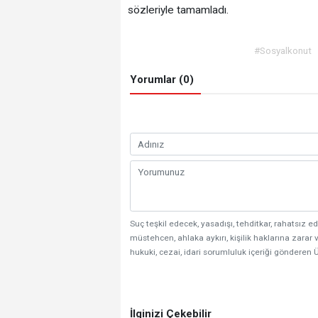
sözleriyle tamamladı.
#Sosyalkonut
Yorumlar (0)
Suç teşkil edecek, yasadışı, tehditkar, rahatsız ed
müstehcen, ahlaka aykırı, kişilik haklarına zarar v
hukuki, cezai, idari sorumluluk içeriği gönderen Ü
İlginizi Çekebilir