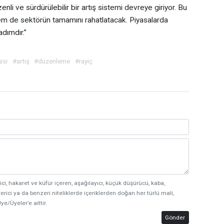
li ve sürdürülebilir bir artış sistemi devreye giriyor. Bu
m de sektörün tamamını rahatlatacak. Piyasalarda
adımdır.”
isi
#artış
#düzenleme
#rayiç
ici, hakaret ve küfür içeren, aşağılayıcı, küçük düşürücü, kaba,
erici ya da benzeri niteliklerde içeriklerden doğan her türlü mali,
ye/Üyeler’e aittir.
Gönder