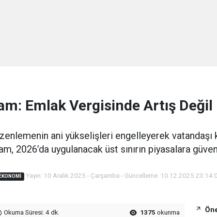
m: Emlak Vergisinde Artış Deği
zenlemenin ani yükselişleri engelleyerek vatandaşı
, 2026’da uygulanacak üst sınırın piyasalara güven
Yayın: 10 Aralık 2025 - Çarşamba - Güncelleme: 10.12.2025 23:14:
EKONOMI
Öne
Okuma Süresi: 4 dk.
1375
okunma