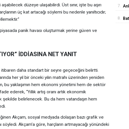
İst
abilecek düzeye ulaşabilirdi. Üst sınır, işte bu aşırı
7.
Ank
arçlarının üç kat artacağı söylemi bu nedenle yanıltıcıdır;
Ed
8.
Ba
lemektir.”
Me
piyasada panik havası oluşturmak yerine güven ve
IYOR” İDDİASINA NET YANIT
baren daha standart bir seyre geçeceğini belirtti.
rında her yıl bir önceki yılın matrahı üzerinden yeniden
am, bu yaklaşımın hem ekonomi yönetimi hem de sektör
fade ederek, “Yıllık artış oranı artık ekonomik
tik şekilde belirlenecek. Bu da hem vatandaşın hem
di.
a değinen Akçam, sosyal medyada dolaşan bazı grafik ve
ı söyledi. Akçam’a göre, harçların artmayacağı yönündeki