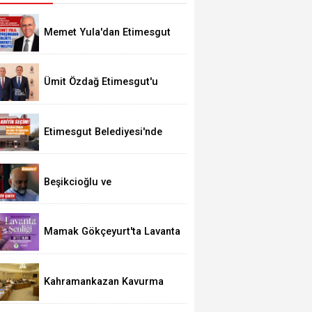
Memet Yula'dan Etimesgut
Değerlendirmesi
Ümit Özdağ Etimesgut'u
Ziyaret Edecek
Etimesgut Belediyesi'nde
Kritik Seçim 10 Ağustos'ta
Beşikcioğlu ve
Kerimoğlu'nun Testleri
Pozitif Çıktı
Mamak Gökçeyurt'ta Lavanta
Şenliği
Kahramankazan Kavurma
Festivali 29 Ağustos'ta