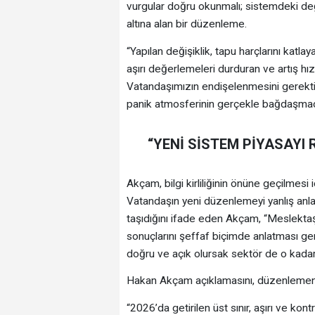
vurgular doğru okunmalı; sistemdeki değiş
altına alan bir düzenleme.
“Yapılan değişiklik, tapu harçlarını katl
aşırı değerlemeleri durduran ve artış hızı
Vatandaşımızın endişelenmesini gerekti
panik atmosferinin gerçekle bağdaşmadığ
“YENİ SİSTEM PİYASAYI
Akçam, bilgi kirliliğinin önüne geçilmes
Vatandaşın yeni düzenlemeyi yanlış anla
taşıdığını ifade eden Akçam, “Meslektaşl
sonuçlarını şeffaf biçimde anlatması ge
doğru ve açık olursak sektör de o kadar
Hakan Akçam açıklamasını, düzenlemeni
“2026’da getirilen üst sınır, aşırı ve ko