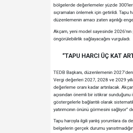
bölgelerde değerlemeler yüzde 300’leri aş
sıçramaları önlemek için getirildi. Tapu h
düzenlemenin amacı zaten aşırılığı engel
Akçam, yeni model sayesinde 2026’nın 
öngörülebilirlik sağlayacağını vurguladı.
“TAPU HARCI ÜÇ KAT ART
TEDB Başkanı, düzenlemenin 2027’den iti
Vergi değerleri 2027, 2028 ve 2029 yılla
değerleme oranı kadar artırılacak. Akç
açısından önemli bir istikrar sunduğunu i
göstergelerle bağlantılı olarak sistema
yatırımcının önünü görmesini sağlıyor” de
Tapu harcıyla ilgili yanlış yorumlara d
belgelerin gerçek durumu yansıtmadığın