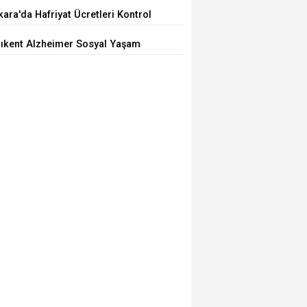
iyor
ara'da Hafriyat Ücretleri Kontrol
ilemiyor
tıkent Alzheimer Sosyal Yaşam
rkezi Açıldı