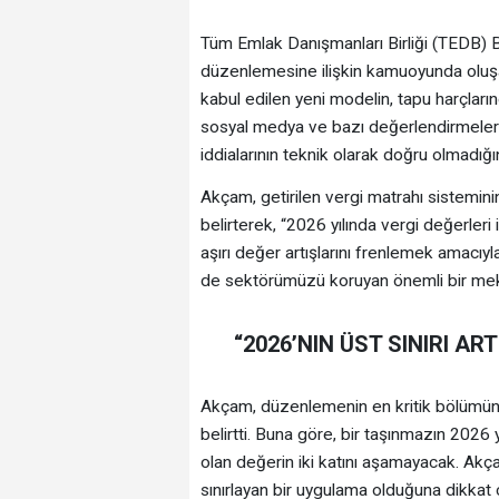
Tüm Emlak Danışmanları Birliği (TEDB) 
düzenlemesine ilişkin kamuoyunda oluşan
kabul edilen yeni modelin, tapu harçların
sosyal medya ve bazı değerlendirmelerde
iddialarının teknik olarak doğru olmadığın
Akçam, getirilen vergi matrahı sistemini
belirterek, “2026 yılında vergi değerleri 
aşırı değer artışlarını frenlemek amacıy
de sektörümüzü koruyan önemli bir mek
“2026’NIN ÜST SINIRI AR
Akçam, düzenlemenin en kritik bölümünü
belirtti. Buna göre, bir taşınmazın 2026 y
olan değerin iki katını aşamayacak. Akçam
sınırlayan bir uygulama olduğuna dikkat 