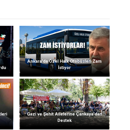
Ankara'da Özel Halk Otobüsleri Zam
rdu
İstiyor
leri
Gazi ve Şehit Ailelerine Çankaya'dan
Destek