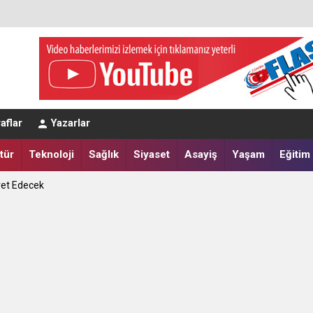
eğerlendirmesi
aflar
Yazarlar
a Yatırdılar
tür
Teknoloji
Sağlık
Siyaset
Asayiş
Yaşam
Eğitim
ret Edecek