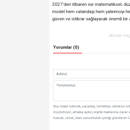
2027’den itibaren ise matematiksel, düzen
model hem vatandaşı hem yatırımcıyı he
güven ve istikrar sağlayacak önemli bir 
#Emlak Verg
Yorumlar (0)
Suç teşkil edecek, yasadışı, tehditkar, rahatsız ed
müstehcen, ahlaka aykırı, kişilik haklarına zarar v
hukuki, cezai, idari sorumluluk içeriği gönderen Ü