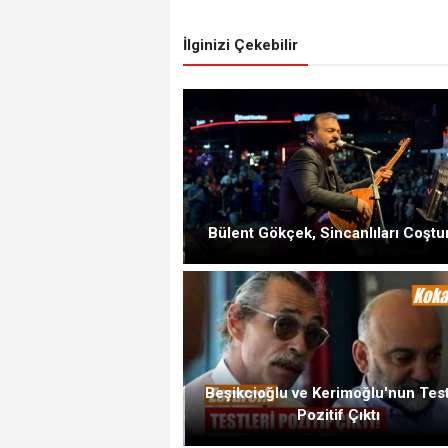
İlginizi Çekebilir
Bülent Gökçek, Sincanlıları Coştu
Beşikcioğlu ve Kerimoğlu'nun Test
Pozitif Çıktı