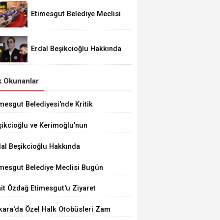
Etimesgut Belediye Meclisi
Bugün 18.00'de Toplanacak
Erdal Beşikcioğlu Hakkında
Tutuklama Talebi
 Okunanlar
mesgut Belediyesi'nde Kritik
çim 10 Ağustos'ta
şikcioğlu ve Kerimoğlu'nun
tleri Pozitif Çıktı
dal Beşikcioğlu Hakkında
tuklama Talebi
imesgut Belediye Meclisi Bugün
.00'de Toplanacak
it Özdağ Etimesgut'u Ziyaret
ecek
kara'da Özel Halk Otobüsleri Zam