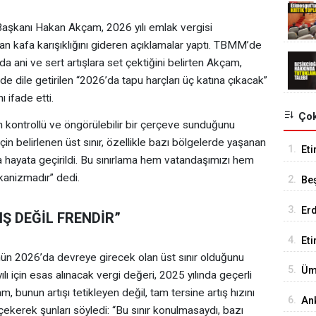
Başkanı Hakan Akçam, 2026 yılı emlak vergisi
 kafa karışıklığını gideren açıklamalar yaptı. TBMM’de
da ani ve sert artışlara set çektiğini belirten Akçam,
 dile getirilen “2026’da tapu harçları üç katına çıkacak”
ı ifade etti.
Çok
n kontrollü ve öngörülebilir bir çerçeve sunduğunu
için belirlenen üst sınır, özellikle bazı bölgelerde yaşanan
1.
Eti
la hayata geçirildi. Bu sınırlama hem vatandaşımızı hem
Se
anizmadır” dedi.
2.
Be
Tes
3.
Er
TIŞ DEĞİL FRENDİR”
Tu
4.
Et
n 2026’da devreye girecek olan üst sınır olduğunu
18
5.
Üm
ılı için esas alınacak vergi değeri, 2025 yılında geçerli
Ed
, bunun artışı tetikleyen değil, tam tersine artış hızını
6.
An
çekerek şunları söyledi: “Bu sınır konulmasaydı, bazı