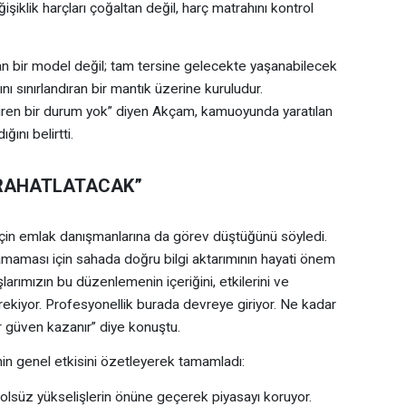
iklik harçları çoğaltan değil, harç matrahını kontrol
ayan bir model değil; tam tersine gelecekte yaşanabilecek
nı sınırlandıran bir mantık üzerine kuruludur.
ren bir durum yok” diyen Akçam, kamuoyunda yaratılan
ını belirtti.
 RAHATLATACAK”
i için emlak danışmanlarına da görev düştüğünü söyledi.
maması için sahada doğru bilgi aktarımının hayati önem
arımızın bu düzenlemenin içeriğini, etkilerini ve
rekiyor. Profesyonellik burada devreye giriyor. Ne kadar
 güven kazanır” diye konuştu.
n genel etkisini özetleyerek tamamladı:
ntrolsüz yükselişlerin önüne geçerek piyasayı koruyor.