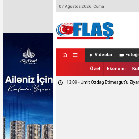
07 Ağustos 2026, Cuma
23:46 - Memet Yula'dan Etimesgut D
Videolar
Fotoğr
23:44 - Haymana'nın Geleceğini Masay
Özel
Ekonomi
Kül
13:09 - Ümit Özdağ Etimesgut'u Ziya