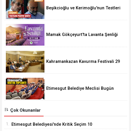
Beşikcioğlu ve Kerimoğlu'nun Testleri
Pozitif Çıktı
Mamak Gökçeyurt'ta Lavanta Şenliği
Kahramankazan Kavurma Festivali 29
Ağustos'ta
Etimesgut Belediye Meclisi Bugün
18.00'de Toplanacak
Çok Okunanlar
1.
Etimesgut Belediyesi'nde Kritik Seçim 10