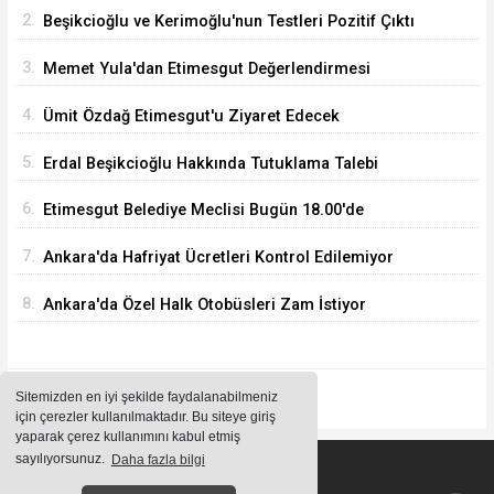
Ağustos'ta
2.
Beşikcioğlu ve Kerimoğlu'nun Testleri Pozitif Çıktı
3.
Memet Yula'dan Etimesgut Değerlendirmesi
4.
Ümit Özdağ Etimesgut'u Ziyaret Edecek
5.
Erdal Beşikcioğlu Hakkında Tutuklama Talebi
6.
Etimesgut Belediye Meclisi Bugün 18.00'de
Toplanacak
7.
Ankara'da Hafriyat Ücretleri Kontrol Edilemiyor
8.
Ankara'da Özel Halk Otobüsleri Zam İstiyor
Sitemizden en iyi şekilde faydalanabilmeniz
için çerezler kullanılmaktadır. Bu siteye giriş
yaparak çerez kullanımını kabul etmiş
sayılıyorsunuz.
Daha fazla bilgi