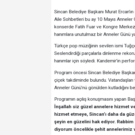
Sincan Belediye Başkanı Murat Ercan’ın
Aile Sohbetleri bu ay 10 Mayıs Anneler
konserde Fatih Fuar ve Kongre Merkezi d
hanımlara unutulmaz bir Anneler Günü ya
Türkçe pop müziğinin sevilen ismi Tuğçe
Seslendirdiği parçalarla dinlenme rekoru
hanımlar için söyledi. Kandemir’in perfor
Program öncesi Sincan Belediye Başkan
çiçek takdiminde bulundu. Vatandaşları
Anneler Günü’nü gönülden kutladığını beli
Programın açılış konuşmasını yapan Ba
İnşallah siz güzel annelere hizmet 
hizmet etmeye, Sincan’ı daha da güz
şeyin en güzelini hak ediyor. Rabbim
diyorum öncelikle şehit annelerimiz