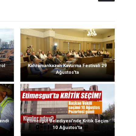
rol
Kahramankazan Kavurma Festivali 29
Ağustos'ta
endi
Etimesgut Belediyesi'nde Kritik Seçim
10 Ağustos'ta