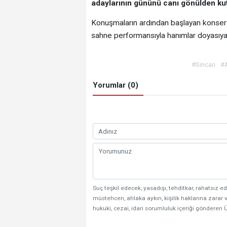
adaylarının gününü canı gönülden ku
Konuşmaların ardından başlayan konser 
sahne performansıyla hanımlar doyasıy
#Sincan
#A
Yorumlar (0)
Suç teşkil edecek, yasadışı, tehditkar, rahatsız ed
müstehcen, ahlaka aykırı, kişilik haklarına zarar v
hukuki, cezai, idari sorumluluk içeriği gönderen Ü