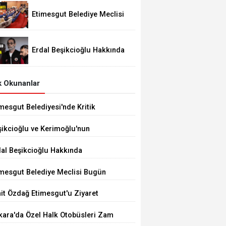
Etimesgut Belediye Meclisi
Bugün 18.00'de Toplanacak
Erdal Beşikcioğlu Hakkında
Tutuklama Talebi
 Okunanlar
mesgut Belediyesi'nde Kritik
çim 10 Ağustos'ta
şikcioğlu ve Kerimoğlu'nun
tleri Pozitif Çıktı
dal Beşikcioğlu Hakkında
tuklama Talebi
imesgut Belediye Meclisi Bugün
.00'de Toplanacak
it Özdağ Etimesgut'u Ziyaret
ecek
kara'da Özel Halk Otobüsleri Zam