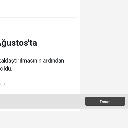
Ağustos'ta
aklaştırılmasının ardından
 oldu.
:00
Tamam
 Çıkanlar
Memet Yula'dan Etimesgut
Değerlendirmesi