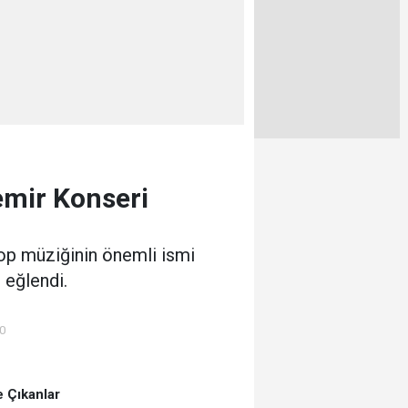
emir Konseri
pop müziğinin önemli ismi
 eğlendi.
00
 Çıkanlar