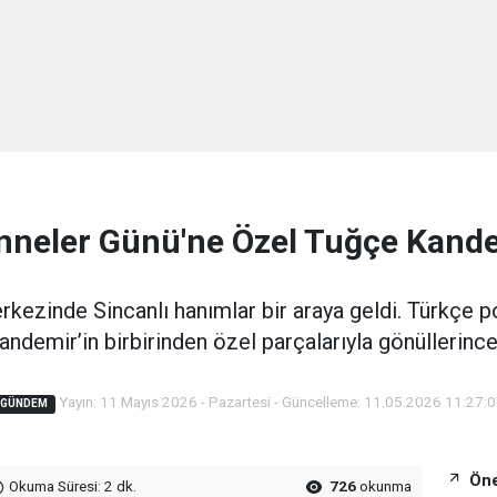
nneler Günü'ne Özel Tuğçe Kand
kezinde Sincanlı hanımlar bir araya geldi. Türkçe 
ndemir’in birbirinden özel parçalarıyla gönüllerince
Yayın: 11 Mayıs 2026 - Pazartesi - Güncelleme: 11.05.2026 11:27:
GÜNDEM
Öne
Okuma Süresi: 2 dk.
726
okunma