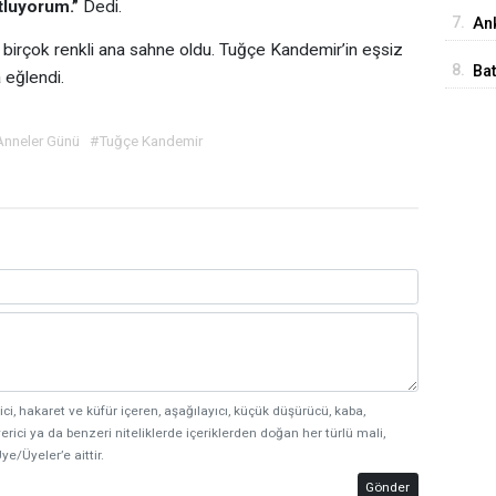
İst
tluyorum.”
Dedi.
7.
Ank
birçok renkli ana sahne oldu. Tuğçe Kandemir’in eşsiz
Ed
8.
Ba
a eğlendi.
Me
nneler Günü
#Tuğçe Kandemir
ici, hakaret ve küfür içeren, aşağılayıcı, küçük düşürücü, kaba,
erici ya da benzeri niteliklerde içeriklerden doğan her türlü mali,
ye/Üyeler’e aittir.
Gönder