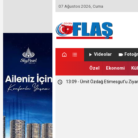
07 Ağustos 2026, Cuma
23:46 - Memet Yula'dan Etimesgut D
Videolar
Fotoğr
23:44 - Haymana'nın Geleceğini Masay
Özel
Ekonomi
Kül
13:09 - Ümit Özdağ Etimesgut'u Ziya