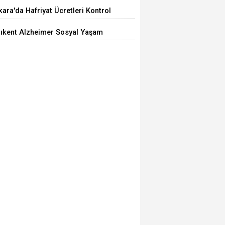
iyor
ara'da Hafriyat Ücretleri Kontrol
ilemiyor
tıkent Alzheimer Sosyal Yaşam
rkezi Açıldı