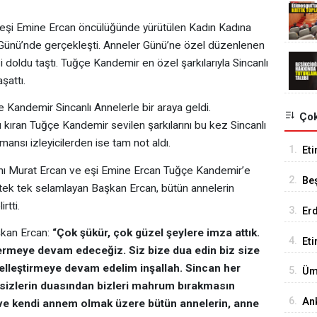
 eşi Emine Ercan öncülüğünde yürütülen Kadın Kadına
 Günü’nde gerçekleşti. Anneler Günü’ne özel düzenlenen
oldu taştı. Tuğçe Kandemir en özel şarkılarıyla Sincanlı
şattı.
 Kandemir Sincanlı Annelerle bir araya geldi.
Çok
 kıran Tuğçe Kandemir sevilen şarkılarını bu kez Sincanlı
mansı izleyicilerden ise tam not aldı.
1.
Eti
Se
ı Murat Ercan ve eşi Emine Ercan Tuğçe Kandemir’e
2.
Be
 tek tek selamlayan Başkan Ercan, bütün annelerin
Tes
rtti.
3.
Er
Tu
şkan Ercan:
“Çok şükür, çok güzel şeylere imza attık.
4.
Et
vermeye devam edeceğiz. Siz bize dua edin biz size
18
elleştirmeye devam edelim inşallah. Sincan her
5.
Üm
 sizlerin duasından bizleri mahrum bırakmasın
Ed
6.
An
 ve kendi annem olmak üzere bütün annelerin, anne