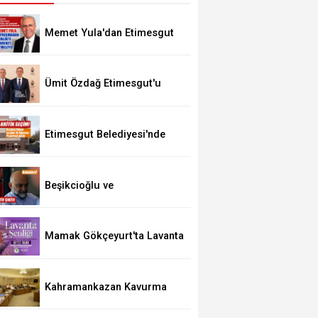
Memet Yula'dan Etimesgut
Değerlendirmesi
Ümit Özdağ Etimesgut'u
Ziyaret Edecek
Etimesgut Belediyesi'nde
Kritik Seçim 10 Ağustos'ta
Beşikcioğlu ve
Kerimoğlu'nun Testleri
Pozitif Çıktı
Mamak Gökçeyurt'ta Lavanta
Şenliği
Kahramankazan Kavurma
Festivali 29 Ağustos'ta