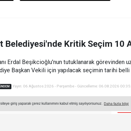
 Belediyesi'nde Kritik Seçim 10 
ı Erdal Beşikcioğlu'nun tutuklanarak görevinden uz
iye Başkan Vekili için yapılacak seçimin tarihi belli
Yayın: 06 Ağustos 2026 - Perşembe - Güncelleme: 06.08.2026 00:35
ÜNDEM
 siteye giriş yaparak çerez kullanımını kabul etmiş sayılıyorsunuz.
Daha fazla bilgi
Öne
Okuma Süresi: 2 dk.
1039
okunma