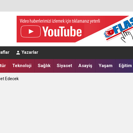
eğerlendirmesi
aflar
Yazarlar
a Yatırdılar
tür
Teknoloji
Sağlık
Siyaset
Asayiş
Yaşam
Eğitim
ret Edecek