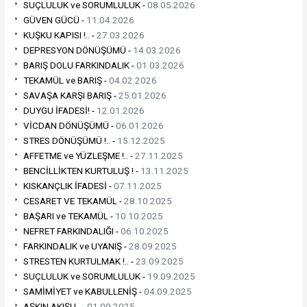
SUÇLULUK ve SORUMLULUK -
08.05.2026
GÜVEN GÜCÜ -
11.04.2026
KUŞKU KAPISI !.. -
27.03.2026
DEPRESYON DÖNÜŞÜMÜ -
14.03.2026
BARIŞ DOLU FARKINDALIK -
01.03.2026
TEKAMÜL ve BARIŞ -
04.02.2026
SAVAŞA KARŞI BARIŞ -
25.01.2026
DUYGU İFADESİ! -
12.01.2026
VİCDAN DÖNÜŞÜMÜ -
06.01.2026
STRES DÖNÜŞÜMÜ !.. -
15.12.2025
AFFETME ve YÜZLEŞME !.. -
27.11.2025
BENCİLLİKTEN KURTULUŞ ! -
13.11.2025
KISKANÇLIK İFADESİ -
07.11.2025
CESARET VE TEKAMÜL -
28.10.2025
BAŞARI ve TEKAMÜL -
10.10.2025
NEFRET FARKINDALIĞI -
06.10.2025
FARKINDALIK ve UYANIŞ -
28.09.2025
STRESTEN KURTULMAK !.. -
23.09.2025
SUÇLULUK ve SORUMLULUK -
19.09.2025
SAMİMİYET ve KABULLENİŞ -
04.09.2025
AŞKIN AKIŞI !.. -
01.09.2025