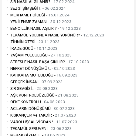
SIR NASIL ALGILANIR? -
17.02.2024
SEZGİ ŞİMŞEĞİ !.. -
06.02.2024
MERHAMET ÇİÇEĞİ -
15.01.2024
YENİLENME ZAMANI -
30.12.2023
BENCİLLİK NASIL AŞILIR ? -
19.12.2023
TEKÂMÜL YOLUNDA NASIL YÜRÜNÜR? -
12.12.2023
ZİHNİN ÖTESİ -
23.11.2023
İRADE GÜCÜ -
10.11.2023
YAŞAM YOLCULUĞU -
27.10.2023
STRESLE NASIL BAŞA ÇIKILIR? -
17.10.2023
NEFRET DÖNÜŞÜMÜ !.. -
02.10.2023
KAHKAHA MUTLULUĞU -
16.09.2023
GERÇEK İNSANI -
07.09.2023
SIR SEVGİSİ.. -
25.08.2023
AŞK KONTROLSÜZLÜĞÜ -
21.08.2023
ÖFKE KONTROLÜ -
04.08.2023
ACILARIN DÖNÜŞÜMÜ -
30.07.2023
KISKANÇLIK ve TAKDİR -
21.07.2023
VAROLUŞSAL VİCDAN ! -
11.07.2023
TEKAMÜL SERÜVENİ -
23.06.2023
MERAK GİZEMİ !.. -
14.06.2023