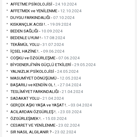
AFFETME PSİKOLOJİSİ -
24.10.2024
AFFETMEK ve YENİLENME -
12.10.2024
DUYGU FARKINDALIĞI -
07.10.2024
KISKANÇLIK ACISI !.. -
19.09.2024
BEDEN SAĞLIĞI -
10.09.2024
BEDENLE UYUM ! -
17.08.2024
TEKÂMÜL YOLU -
31.07.2024
İÇSEL HAZİNE !.. -
09.06.2024
COŞKU ve ÖZGÜRLEŞME -
07.06.2024
BİYOENERJİ'NİN GÜÇLÜ ETKİLERİ -
29.05.2024
YALNIZLIK PSİKOLOJİSİ -
24.05.2024
MASUMİYET DÖNÜŞÜMÜ -
12.05.2024
BAŞARILI ve KENDİN OL !.. -
27.04.2024
TESLİMİYET FARKINDALIĞI -
21.04.2024
SADAKAT YOLU -
21.04.2024
GERÇEK AŞKI YAŞA ve YAŞAT !.. -
03.04.2024
ACILARDAN ÖZGÜRLEŞ !.. -
23.03.2024
ÖZGÜRLEŞMEK !.. -
15.03.2024
CESARET VE YENİLENME -
23.02.2024
SIR NASIL ALGILANIR ? -
23.02.2024