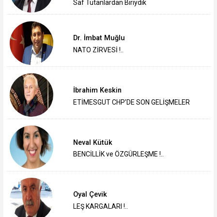
Saf Tutanlardan Biriydik
Dr. İmbat Muğlu
NATO ZİRVESİ !..
İbrahim Keskin
ETİMESGUT CHP'DE SON GELİŞMELER
Neval Kütük
BENCİLLİK ve ÖZGÜRLEŞME !..
Oyal Çevik
LEŞ KARGALARI !..