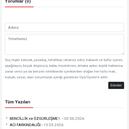
Yorumlar (0)
Suç teşkil edecek, yasadışı, tehditkar, rahatsız edici, hakaret ve küfür içeren,
aşağılayıcı, küçük düşürücü, kaba, müstehcen, ahlaka aykırı, kişilik haklarına
zarar verici ya da benzeri niteliklerde içeriklerden doğan her türlü mali,
hukuki, cezai, idari sorumluluk içeriği gönderen Üye/Üyeler’e aittir.
Gönder
Tüm Yazıları
BENCİLLİK ve ÖZGÜRLEŞME !.. -
03.06.2026
ACI FARKINDALIĞI -
15.05.2026