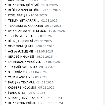
DEPRESYON ÇÖZÜMÜ -
28.08.2025
DEĞİŞİM ÖZGÜRLÜĞÜ !.. -
17.08.2025
İÇSEL BARIŞ !.. -
10.08.2025
TESLİMİYET KARARI !.. -
02.08.2025
TEKÂMÜLSEL KARAKTER -
26.07.2025
AYDINLANMA MUTLULUĞU -
19.07.2025
TESLİMİYET YOLU -
07.07.2025
BİLİNÇ FENOMENİ -
21.06.2025
ÖFKE DÖNÜŞÜMÜ !.. -
30.05.2025
ACI ve YÜZLEŞME ! -
28.05.2025
GERÇEĞİN GÜNEŞİ -
18.05.2025
FARKINDALIK ve GÜVEN -
05.05.2025
TEKAMÜL ve HUZUR -
28.04.2025
STRESSİZ YOL -
11.04.2025
YAŞAM AŞKI !.. -
07.03.2025
BARIŞ ve TEKAMÜL -
21.02.2025
KADIN PSİKOLOJİSİ -
05.02.2025
İNANÇ ÖTESİ -
08.01.2025
KISKANÇLIK VE TAKDİR !.. -
26.11.2024
DEPRESYON PSİKOLOJİSİ -
02.11.2024