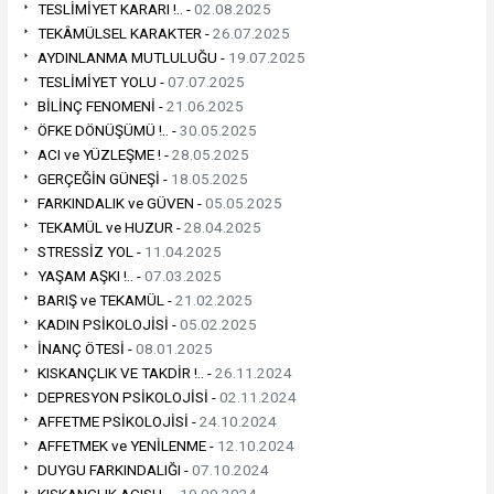
TESLİMİYET KARARI !.. -
02.08.2025
TEKÂMÜLSEL KARAKTER -
26.07.2025
AYDINLANMA MUTLULUĞU -
19.07.2025
TESLİMİYET YOLU -
07.07.2025
BİLİNÇ FENOMENİ -
21.06.2025
ÖFKE DÖNÜŞÜMÜ !.. -
30.05.2025
ACI ve YÜZLEŞME ! -
28.05.2025
GERÇEĞİN GÜNEŞİ -
18.05.2025
FARKINDALIK ve GÜVEN -
05.05.2025
TEKAMÜL ve HUZUR -
28.04.2025
STRESSİZ YOL -
11.04.2025
YAŞAM AŞKI !.. -
07.03.2025
BARIŞ ve TEKAMÜL -
21.02.2025
KADIN PSİKOLOJİSİ -
05.02.2025
İNANÇ ÖTESİ -
08.01.2025
KISKANÇLIK VE TAKDİR !.. -
26.11.2024
DEPRESYON PSİKOLOJİSİ -
02.11.2024
AFFETME PSİKOLOJİSİ -
24.10.2024
AFFETMEK ve YENİLENME -
12.10.2024
DUYGU FARKINDALIĞI -
07.10.2024