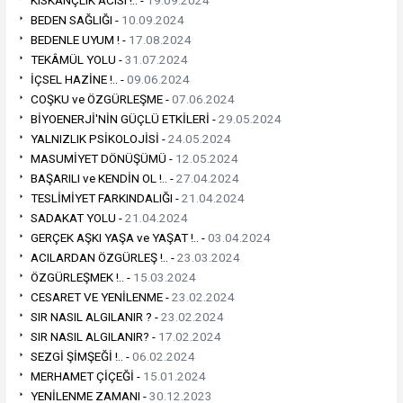
KISKANÇLIK ACISI !.. -
19.09.2024
BEDEN SAĞLIĞI -
10.09.2024
BEDENLE UYUM ! -
17.08.2024
TEKÂMÜL YOLU -
31.07.2024
İÇSEL HAZİNE !.. -
09.06.2024
COŞKU ve ÖZGÜRLEŞME -
07.06.2024
BİYOENERJİ'NİN GÜÇLÜ ETKİLERİ -
29.05.2024
YALNIZLIK PSİKOLOJİSİ -
24.05.2024
MASUMİYET DÖNÜŞÜMÜ -
12.05.2024
BAŞARILI ve KENDİN OL !.. -
27.04.2024
TESLİMİYET FARKINDALIĞI -
21.04.2024
SADAKAT YOLU -
21.04.2024
GERÇEK AŞKI YAŞA ve YAŞAT !.. -
03.04.2024
ACILARDAN ÖZGÜRLEŞ !.. -
23.03.2024
ÖZGÜRLEŞMEK !.. -
15.03.2024
CESARET VE YENİLENME -
23.02.2024
SIR NASIL ALGILANIR ? -
23.02.2024
SIR NASIL ALGILANIR? -
17.02.2024
SEZGİ ŞİMŞEĞİ !.. -
06.02.2024
MERHAMET ÇİÇEĞİ -
15.01.2024
YENİLENME ZAMANI -
30.12.2023