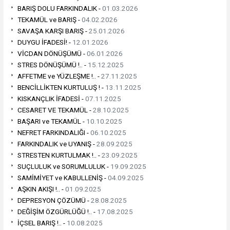
BARIŞ DOLU FARKINDALIK -
01.03.2026
TEKAMÜL ve BARIŞ -
04.02.2026
SAVAŞA KARŞI BARIŞ -
25.01.2026
DUYGU İFADESİ! -
12.01.2026
VİCDAN DÖNÜŞÜMÜ -
06.01.2026
STRES DÖNÜŞÜMÜ !.. -
15.12.2025
AFFETME ve YÜZLEŞME !.. -
27.11.2025
BENCİLLİKTEN KURTULUŞ ! -
13.11.2025
KISKANÇLIK İFADESİ -
07.11.2025
CESARET VE TEKAMÜL -
28.10.2025
BAŞARI ve TEKAMÜL -
10.10.2025
NEFRET FARKINDALIĞI -
06.10.2025
FARKINDALIK ve UYANIŞ -
28.09.2025
STRESTEN KURTULMAK !.. -
23.09.2025
SUÇLULUK ve SORUMLULUK -
19.09.2025
SAMİMİYET ve KABULLENİŞ -
04.09.2025
AŞKIN AKIŞI !.. -
01.09.2025
DEPRESYON ÇÖZÜMÜ -
28.08.2025
DEĞİŞİM ÖZGÜRLÜĞÜ !.. -
17.08.2025
İÇSEL BARIŞ !.. -
10.08.2025