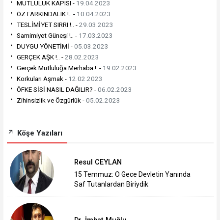
MUTLULUK KAPISI -
19.04.2023
ÖZ FARKINDALIK !.. -
10.04.2023
TESLİMİYET SIRRI !.. -
29.03.2023
Samimiyet Güneşi !.. -
17.03.2023
DUYGU YÖNETİMİ -
05.03.2023
GERÇEK AŞK !.. -
28.02.2023
Gerçek Mutluluğa Merhaba !. -
19.02.2023
Korkuları Aşmak -
12.02.2023
ÖFKE SİSİ NASIL DAĞILIR? -
06.02.2023
Zihinsizlik ve Özgürlük -
05.02.2023
Köşe Yazıları
Resul CEYLAN
15 Temmuz: O Gece Devletin Yanında
Saf Tutanlardan Biriydik