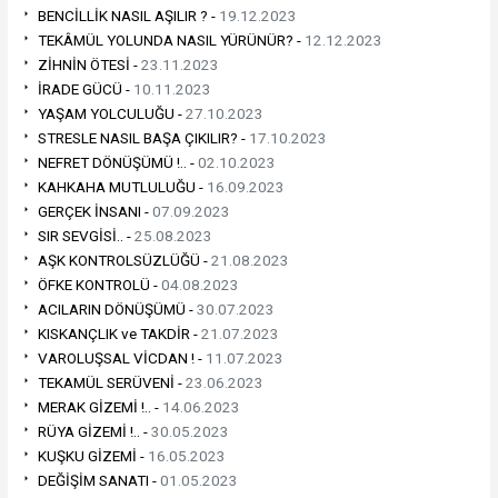
BENCİLLİK NASIL AŞILIR ? -
19.12.2023
TEKÂMÜL YOLUNDA NASIL YÜRÜNÜR? -
12.12.2023
ZİHNİN ÖTESİ -
23.11.2023
İRADE GÜCÜ -
10.11.2023
YAŞAM YOLCULUĞU -
27.10.2023
STRESLE NASIL BAŞA ÇIKILIR? -
17.10.2023
NEFRET DÖNÜŞÜMÜ !.. -
02.10.2023
KAHKAHA MUTLULUĞU -
16.09.2023
GERÇEK İNSANI -
07.09.2023
SIR SEVGİSİ.. -
25.08.2023
AŞK KONTROLSÜZLÜĞÜ -
21.08.2023
ÖFKE KONTROLÜ -
04.08.2023
ACILARIN DÖNÜŞÜMÜ -
30.07.2023
KISKANÇLIK ve TAKDİR -
21.07.2023
VAROLUŞSAL VİCDAN ! -
11.07.2023
TEKAMÜL SERÜVENİ -
23.06.2023
MERAK GİZEMİ !.. -
14.06.2023
RÜYA GİZEMİ !.. -
30.05.2023
KUŞKU GİZEMİ -
16.05.2023
DEĞİŞİM SANATI -
01.05.2023