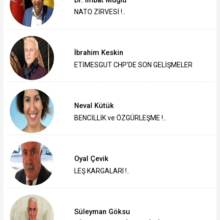
Dr. İmbat Muğlu
NATO ZİRVESİ !..
İbrahim Keskin
ETİMESGUT CHP'DE SON GELİŞMELER
Neval Kütük
BENCİLLİK ve ÖZGÜRLEŞME !..
Oyal Çevik
LEŞ KARGALARI !..
Süleyman Göksu