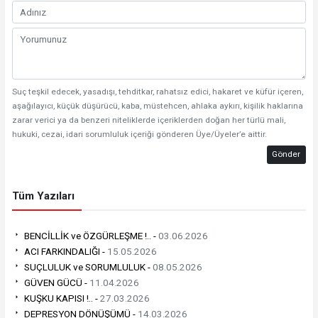
Suç teşkil edecek, yasadışı, tehditkar, rahatsız edici, hakaret ve küfür içeren,
aşağılayıcı, küçük düşürücü, kaba, müstehcen, ahlaka aykırı, kişilik haklarına
zarar verici ya da benzeri niteliklerde içeriklerden doğan her türlü mali,
hukuki, cezai, idari sorumluluk içeriği gönderen Üye/Üyeler’e aittir.
Gönder
Tüm Yazıları
BENCİLLİK ve ÖZGÜRLEŞME !.. -
03.06.2026
ACI FARKINDALIĞI -
15.05.2026
SUÇLULUK ve SORUMLULUK -
08.05.2026
GÜVEN GÜCÜ -
11.04.2026
KUŞKU KAPISI !.. -
27.03.2026
DEPRESYON DÖNÜŞÜMÜ -
14.03.2026