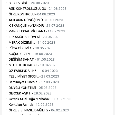
SIR SEVGİSİ.. -
25.08.2023
AŞK KONTROLSÜZLÜĞÜ -
21.08.2023
ÖFKE KONTROLÜ -
04.08.2023
ACILARIN DÖNÜŞÜMÜ -
30.07.2023
KISKANÇLIK ve TAKDİR -
21.07.2023
VAROLUŞSAL VİCDAN ! -
11.07.2023
TEKAMÜL SERÜVENİ -
23.06.2023
MERAK GİZEMİ !.. -
14.06.2023
RÜYA GİZEMİ !.. -
30.05.2023
KUŞKU GİZEMİ -
16.05.2023
DEĞİŞİM SANATI -
01.05.2023
MUTLULUK KAPISI -
19.04.2023
ÖZ FARKINDALIK !.. -
10.04.2023
TESLİMİYET SIRRI !.. -
29.03.2023
Samimiyet Güneşi !.. -
17.03.2023
DUYGU YÖNETİMİ -
05.03.2023
GERÇEK AŞK !.. -
28.02.2023
Gerçek Mutluluğa Merhaba !. -
19.02.2023
Korkuları Aşmak -
12.02.2023
ÖFKE SİSİ NASIL DAĞILIR? -
06.02.2023