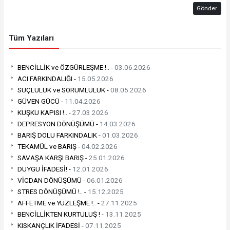
Gönder
Tüm Yazıları
BENCİLLİK ve ÖZGÜRLEŞME !.. -
03.06.2026
ACI FARKINDALIĞI -
15.05.2026
SUÇLULUK ve SORUMLULUK -
08.05.2026
GÜVEN GÜCÜ -
11.04.2026
KUŞKU KAPISI !.. -
27.03.2026
DEPRESYON DÖNÜŞÜMÜ -
14.03.2026
BARIŞ DOLU FARKINDALIK -
01.03.2026
TEKAMÜL ve BARIŞ -
04.02.2026
SAVAŞA KARŞI BARIŞ -
25.01.2026
DUYGU İFADESİ! -
12.01.2026
VİCDAN DÖNÜŞÜMÜ -
06.01.2026
STRES DÖNÜŞÜMÜ !.. -
15.12.2025
AFFETME ve YÜZLEŞME !.. -
27.11.2025
BENCİLLİKTEN KURTULUŞ ! -
13.11.2025
KISKANÇLIK İFADESİ -
07.11.2025