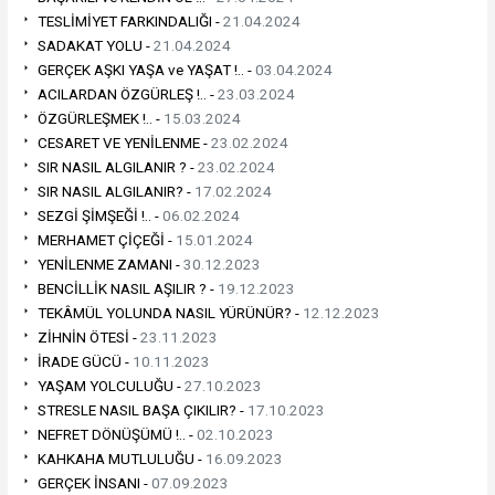
TESLİMİYET FARKINDALIĞI -
21.04.2024
SADAKAT YOLU -
21.04.2024
GERÇEK AŞKI YAŞA ve YAŞAT !.. -
03.04.2024
ACILARDAN ÖZGÜRLEŞ !.. -
23.03.2024
ÖZGÜRLEŞMEK !.. -
15.03.2024
CESARET VE YENİLENME -
23.02.2024
SIR NASIL ALGILANIR ? -
23.02.2024
SIR NASIL ALGILANIR? -
17.02.2024
SEZGİ ŞİMŞEĞİ !.. -
06.02.2024
MERHAMET ÇİÇEĞİ -
15.01.2024
YENİLENME ZAMANI -
30.12.2023
BENCİLLİK NASIL AŞILIR ? -
19.12.2023
TEKÂMÜL YOLUNDA NASIL YÜRÜNÜR? -
12.12.2023
ZİHNİN ÖTESİ -
23.11.2023
İRADE GÜCÜ -
10.11.2023
YAŞAM YOLCULUĞU -
27.10.2023
STRESLE NASIL BAŞA ÇIKILIR? -
17.10.2023
NEFRET DÖNÜŞÜMÜ !.. -
02.10.2023
KAHKAHA MUTLULUĞU -
16.09.2023
GERÇEK İNSANI -
07.09.2023