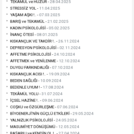
TEKAMÜL ve HUZUR -
28.04.2025
STRESSİZ YOL -
11.04.2025
YAŞAM AŞKI !.. -
07.03.2025
BARIŞ ve TEKAMÜL -
21.02.2025
KADIN PSİKOLOJİSİ -
05.02.2025
İNANÇ ÖTESİ -
08.01.2025
KISKANÇLIK VE TAKDİR !.. -
26.11.2024
DEPRESYON PSİKOLOJİSİ -
02.11.2024
AFFETME PSİKOLOJİSİ -
24.10.2024
AFFETMEK ve YENİLENME -
12.10.2024
DUYGU FARKINDALIĞI -
07.10.2024
KISKANÇLIK ACISI !.. -
19.09.2024
BEDEN SAĞLIĞI -
10.09.2024
BEDENLE UYUM ! -
17.08.2024
TEKÂMÜL YOLU -
31.07.2024
İÇSEL HAZİNE !.. -
09.06.2024
COŞKU ve ÖZGÜRLEŞME -
07.06.2024
BİYOENERJİ'NİN GÜÇLÜ ETKİLERİ -
29.05.2024
YALNIZLIK PSİKOLOJİSİ -
24.05.2024
MASUMİYET DÖNÜŞÜMÜ -
12.05.2024
BAŞARILI ve KENDİN OL !.. -
27.04.2024