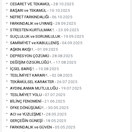
CESARET VE TEKAMÜL -
28.10.2025
BAŞARI ve TEKAMÜL -
10.10.2025
NEFRET FARKINDALIĞI -
06.10.2025
FARKINDALIK ve UYANIŞ -
28.09.2025
STRESTEN KURTULMAK !.. -
23.09.2025
SUÇLULUK ve SORUMLULUK -
19.09.2025
SAMİMİYET ve KABULLENİŞ -
04.09.2025
AŞKIN AKIŞI !.. -
01.09.2025
DEPRESYON ÇÖZÜMÜ -
28.08.2025
DEĞİŞİM ÖZGÜRLÜĞÜ !.. -
17.08.2025
İÇSEL BARIŞ !.. -
10.08.2025
TESLİMİYET KARARI !.. -
02.08.2025
TEKÂMÜLSEL KARAKTER -
26.07.2025
AYDINLANMA MUTLULUĞU -
19.07.2025
TESLİMİYET YOLU -
07.07.2025
BİLİNÇ FENOMENİ -
21.06.2025
ÖFKE DÖNÜŞÜMÜ !.. -
30.05.2025
ACI ve YÜZLEŞME ! -
28.05.2025
GERÇEĞİN GÜNEŞİ -
18.05.2025
FARKINDALIK ve GÜVEN -
05.05.2025