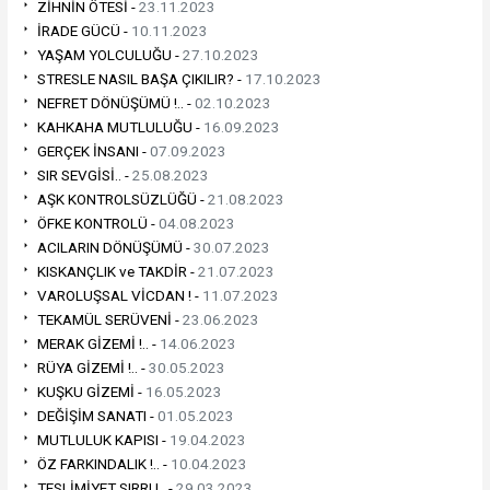
ZİHNİN ÖTESİ -
23.11.2023
İRADE GÜCÜ -
10.11.2023
YAŞAM YOLCULUĞU -
27.10.2023
STRESLE NASIL BAŞA ÇIKILIR? -
17.10.2023
NEFRET DÖNÜŞÜMÜ !.. -
02.10.2023
KAHKAHA MUTLULUĞU -
16.09.2023
GERÇEK İNSANI -
07.09.2023
SIR SEVGİSİ.. -
25.08.2023
AŞK KONTROLSÜZLÜĞÜ -
21.08.2023
ÖFKE KONTROLÜ -
04.08.2023
ACILARIN DÖNÜŞÜMÜ -
30.07.2023
KISKANÇLIK ve TAKDİR -
21.07.2023
VAROLUŞSAL VİCDAN ! -
11.07.2023
TEKAMÜL SERÜVENİ -
23.06.2023
MERAK GİZEMİ !.. -
14.06.2023
RÜYA GİZEMİ !.. -
30.05.2023
KUŞKU GİZEMİ -
16.05.2023
DEĞİŞİM SANATI -
01.05.2023
MUTLULUK KAPISI -
19.04.2023
ÖZ FARKINDALIK !.. -
10.04.2023
TESLİMİYET SIRRI !.. -
29.03.2023