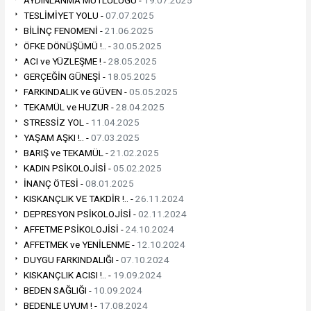
AYDINLANMA MUTLULUĞU -
19.07.2025
TESLİMİYET YOLU -
07.07.2025
BİLİNÇ FENOMENİ -
21.06.2025
ÖFKE DÖNÜŞÜMÜ !.. -
30.05.2025
ACI ve YÜZLEŞME ! -
28.05.2025
GERÇEĞİN GÜNEŞİ -
18.05.2025
FARKINDALIK ve GÜVEN -
05.05.2025
TEKAMÜL ve HUZUR -
28.04.2025
STRESSİZ YOL -
11.04.2025
YAŞAM AŞKI !.. -
07.03.2025
BARIŞ ve TEKAMÜL -
21.02.2025
KADIN PSİKOLOJİSİ -
05.02.2025
İNANÇ ÖTESİ -
08.01.2025
KISKANÇLIK VE TAKDİR !.. -
26.11.2024
DEPRESYON PSİKOLOJİSİ -
02.11.2024
AFFETME PSİKOLOJİSİ -
24.10.2024
AFFETMEK ve YENİLENME -
12.10.2024
DUYGU FARKINDALIĞI -
07.10.2024
KISKANÇLIK ACISI !.. -
19.09.2024
BEDEN SAĞLIĞI -
10.09.2024
BEDENLE UYUM ! -
17.08.2024