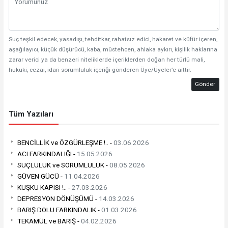
Suç teşkil edecek, yasadışı, tehditkar, rahatsız edici, hakaret ve küfür içeren,
aşağılayıcı, küçük düşürücü, kaba, müstehcen, ahlaka aykırı, kişilik haklarına
zarar verici ya da benzeri niteliklerde içeriklerden doğan her türlü mali,
hukuki, cezai, idari sorumluluk içeriği gönderen Üye/Üyeler’e aittir.
Gönder
Tüm Yazıları
BENCİLLİK ve ÖZGÜRLEŞME !.. -
03.06.2026
ACI FARKINDALIĞI -
15.05.2026
SUÇLULUK ve SORUMLULUK -
08.05.2026
GÜVEN GÜCÜ -
11.04.2026
KUŞKU KAPISI !.. -
27.03.2026
DEPRESYON DÖNÜŞÜMÜ -
14.03.2026
BARIŞ DOLU FARKINDALIK -
01.03.2026
TEKAMÜL ve BARIŞ -
04.02.2026