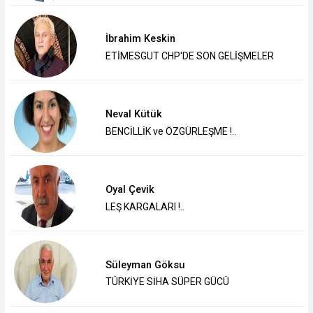
İbrahim Keskin
ETİMESGUT CHP'DE SON GELİŞMELER
Neval Kütük
BENCİLLİK ve ÖZGÜRLEŞME !..
Oyal Çevik
LEŞ KARGALARI !..
Süleyman Göksu
TÜRKİYE SİHA SÜPER GÜCÜ