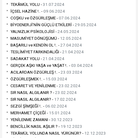
TEKÂMÜL YOLU -
31.07.2024
İÇSEL HAZİNE !.. -
09.06.2024
COŞKU ve ÖZGÜRLEŞME -
07.06.2024
BİYOENERJİ'NİN GÜÇLÜ ETKİLERİ -
29.05.2024
YALNIZLIK PSİKOLOJİSİ -
24.05.2024
MASUMİYET DÖNÜŞÜMÜ -
12.05.2024
BAŞARILI ve KENDİN OL !.. -
27.04.2024
TESLİMİYET FARKINDALIĞI -
21.04.2024
SADAKAT YOLU -
21.04.2024
GERÇEK AŞKI YAŞA ve YAŞAT !.. -
03.04.2024
ACILARDAN ÖZGÜRLEŞ !.. -
23.03.2024
ÖZGÜRLEŞMEK !.. -
15.03.2024
CESARET VE YENİLENME -
23.02.2024
SIR NASIL ALGILANIR ? -
23.02.2024
SIR NASIL ALGILANIR? -
17.02.2024
SEZGİ ŞİMŞEĞİ !.. -
06.02.2024
MERHAMET ÇİÇEĞİ -
15.01.2024
YENİLENME ZAMANI -
30.12.2023
BENCİLLİK NASIL AŞILIR ? -
19.12.2023
TEKÂMÜL YOLUNDA NASIL YÜRÜNÜR? -
12.12.2023