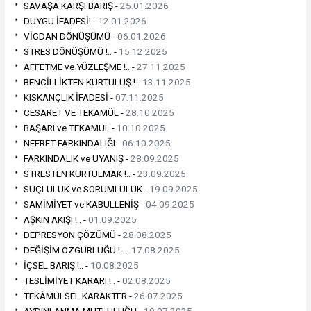
SAVAŞA KARŞI BARIŞ -
25.01.2026
DUYGU İFADESİ! -
12.01.2026
VİCDAN DÖNÜŞÜMÜ -
06.01.2026
STRES DÖNÜŞÜMÜ !.. -
15.12.2025
AFFETME ve YÜZLEŞME !.. -
27.11.2025
BENCİLLİKTEN KURTULUŞ ! -
13.11.2025
KISKANÇLIK İFADESİ -
07.11.2025
CESARET VE TEKAMÜL -
28.10.2025
BAŞARI ve TEKAMÜL -
10.10.2025
NEFRET FARKINDALIĞI -
06.10.2025
FARKINDALIK ve UYANIŞ -
28.09.2025
STRESTEN KURTULMAK !.. -
23.09.2025
SUÇLULUK ve SORUMLULUK -
19.09.2025
SAMİMİYET ve KABULLENİŞ -
04.09.2025
AŞKIN AKIŞI !.. -
01.09.2025
DEPRESYON ÇÖZÜMÜ -
28.08.2025
DEĞİŞİM ÖZGÜRLÜĞÜ !.. -
17.08.2025
İÇSEL BARIŞ !.. -
10.08.2025
TESLİMİYET KARARI !.. -
02.08.2025
TEKÂMÜLSEL KARAKTER -
26.07.2025