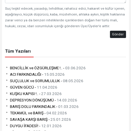
Suç teşkil edecek, yasadışı, tehditkar, rahatsız edici, hakaret ve küfür içeren,
aşağılayıcı, küçük düşürücü, kaba, müstehcen, ahlaka aykırı, kişilik haklarına
zarar verici ya da benzeri niteliklerde içeriklerden doğan her türlü mali,
hukuki, cezai, idari sorumluluk içeriği gönderen Üye/Üyeler’e aittir.
Gönder
Tüm Yazıları
BENCİLLİK ve ÖZGÜRLEŞME !.. -
03.06.2026
ACI FARKINDALIĞI -
15.05.2026
SUÇLULUK ve SORUMLULUK -
08.05.2026
GÜVEN GÜCÜ -
11.04.2026
KUŞKU KAPISI !.. -
27.03.2026
DEPRESYON DÖNÜŞÜMÜ -
14.03.2026
BARIŞ DOLU FARKINDALIK -
01.03.2026
TEKAMÜL ve BARIŞ -
04.02.2026
SAVAŞA KARŞI BARIŞ -
25.01.2026
DUYGU İFADESİ! -
12.01.2026