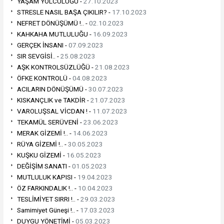
YAŞAM YOLCULUĞU -
27.10.2023
STRESLE NASIL BAŞA ÇIKILIR? -
17.10.2023
NEFRET DÖNÜŞÜMÜ !.. -
02.10.2023
KAHKAHA MUTLULUĞU -
16.09.2023
GERÇEK İNSANI -
07.09.2023
SIR SEVGİSİ.. -
25.08.2023
AŞK KONTROLSÜZLÜĞÜ -
21.08.2023
ÖFKE KONTROLÜ -
04.08.2023
ACILARIN DÖNÜŞÜMÜ -
30.07.2023
KISKANÇLIK ve TAKDİR -
21.07.2023
VAROLUŞSAL VİCDAN ! -
11.07.2023
TEKAMÜL SERÜVENİ -
23.06.2023
MERAK GİZEMİ !.. -
14.06.2023
RÜYA GİZEMİ !.. -
30.05.2023
KUŞKU GİZEMİ -
16.05.2023
DEĞİŞİM SANATI -
01.05.2023
MUTLULUK KAPISI -
19.04.2023
ÖZ FARKINDALIK !.. -
10.04.2023
TESLİMİYET SIRRI !.. -
29.03.2023
Samimiyet Güneşi !.. -
17.03.2023
DUYGU YÖNETİMİ -
05.03.2023