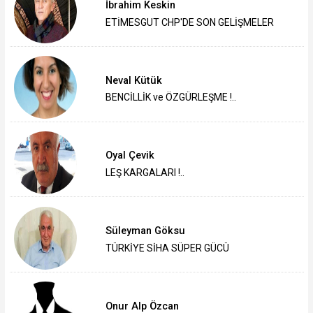
İbrahim Keskin
ETİMESGUT CHP'DE SON GELİŞMELER
Neval Kütük
BENCİLLİK ve ÖZGÜRLEŞME !..
Oyal Çevik
LEŞ KARGALARI !..
Süleyman Göksu
TÜRKİYE SİHA SÜPER GÜCÜ
Onur Alp Özcan