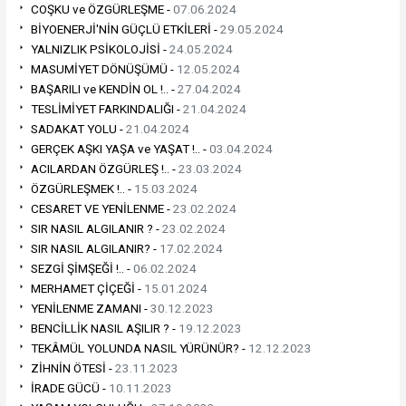
COŞKU ve ÖZGÜRLEŞME -
07.06.2024
BİYOENERJİ'NİN GÜÇLÜ ETKİLERİ -
29.05.2024
YALNIZLIK PSİKOLOJİSİ -
24.05.2024
MASUMİYET DÖNÜŞÜMÜ -
12.05.2024
BAŞARILI ve KENDİN OL !.. -
27.04.2024
TESLİMİYET FARKINDALIĞI -
21.04.2024
SADAKAT YOLU -
21.04.2024
GERÇEK AŞKI YAŞA ve YAŞAT !.. -
03.04.2024
ACILARDAN ÖZGÜRLEŞ !.. -
23.03.2024
ÖZGÜRLEŞMEK !.. -
15.03.2024
CESARET VE YENİLENME -
23.02.2024
SIR NASIL ALGILANIR ? -
23.02.2024
SIR NASIL ALGILANIR? -
17.02.2024
SEZGİ ŞİMŞEĞİ !.. -
06.02.2024
MERHAMET ÇİÇEĞİ -
15.01.2024
YENİLENME ZAMANI -
30.12.2023
BENCİLLİK NASIL AŞILIR ? -
19.12.2023
TEKÂMÜL YOLUNDA NASIL YÜRÜNÜR? -
12.12.2023
ZİHNİN ÖTESİ -
23.11.2023
İRADE GÜCÜ -
10.11.2023