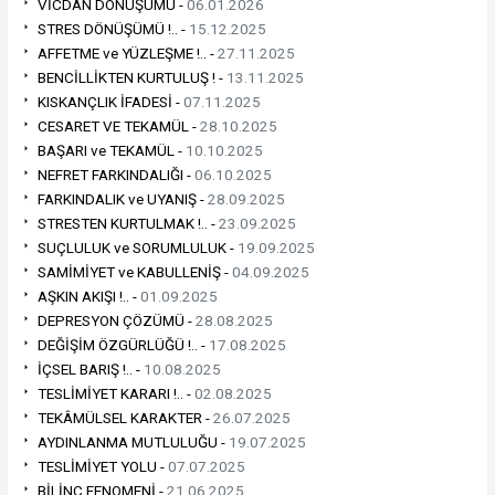
VİCDAN DÖNÜŞÜMÜ -
06.01.2026
STRES DÖNÜŞÜMÜ !.. -
15.12.2025
AFFETME ve YÜZLEŞME !.. -
27.11.2025
BENCİLLİKTEN KURTULUŞ ! -
13.11.2025
KISKANÇLIK İFADESİ -
07.11.2025
CESARET VE TEKAMÜL -
28.10.2025
BAŞARI ve TEKAMÜL -
10.10.2025
NEFRET FARKINDALIĞI -
06.10.2025
FARKINDALIK ve UYANIŞ -
28.09.2025
STRESTEN KURTULMAK !.. -
23.09.2025
SUÇLULUK ve SORUMLULUK -
19.09.2025
SAMİMİYET ve KABULLENİŞ -
04.09.2025
AŞKIN AKIŞI !.. -
01.09.2025
DEPRESYON ÇÖZÜMÜ -
28.08.2025
DEĞİŞİM ÖZGÜRLÜĞÜ !.. -
17.08.2025
İÇSEL BARIŞ !.. -
10.08.2025
TESLİMİYET KARARI !.. -
02.08.2025
TEKÂMÜLSEL KARAKTER -
26.07.2025
AYDINLANMA MUTLULUĞU -
19.07.2025
TESLİMİYET YOLU -
07.07.2025
BİLİNÇ FENOMENİ -
21.06.2025