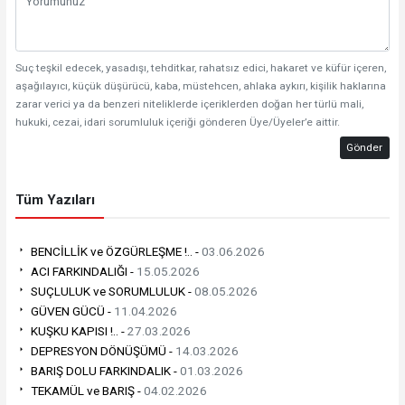
Suç teşkil edecek, yasadışı, tehditkar, rahatsız edici, hakaret ve küfür içeren,
aşağılayıcı, küçük düşürücü, kaba, müstehcen, ahlaka aykırı, kişilik haklarına
zarar verici ya da benzeri niteliklerde içeriklerden doğan her türlü mali,
hukuki, cezai, idari sorumluluk içeriği gönderen Üye/Üyeler’e aittir.
Gönder
Tüm Yazıları
BENCİLLİK ve ÖZGÜRLEŞME !.. -
03.06.2026
ACI FARKINDALIĞI -
15.05.2026
SUÇLULUK ve SORUMLULUK -
08.05.2026
GÜVEN GÜCÜ -
11.04.2026
KUŞKU KAPISI !.. -
27.03.2026
DEPRESYON DÖNÜŞÜMÜ -
14.03.2026
BARIŞ DOLU FARKINDALIK -
01.03.2026
TEKAMÜL ve BARIŞ -
04.02.2026