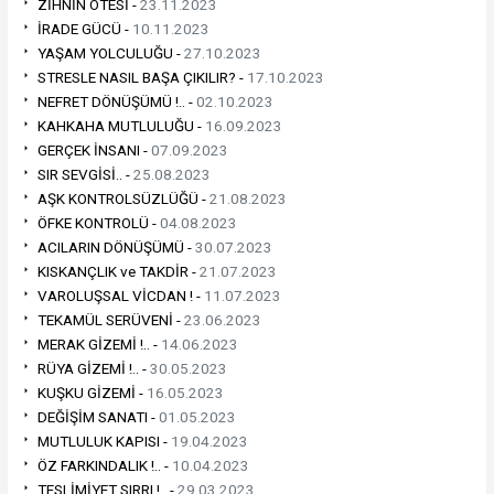
ZİHNİN ÖTESİ -
23.11.2023
İRADE GÜCÜ -
10.11.2023
YAŞAM YOLCULUĞU -
27.10.2023
STRESLE NASIL BAŞA ÇIKILIR? -
17.10.2023
NEFRET DÖNÜŞÜMÜ !.. -
02.10.2023
KAHKAHA MUTLULUĞU -
16.09.2023
GERÇEK İNSANI -
07.09.2023
SIR SEVGİSİ.. -
25.08.2023
AŞK KONTROLSÜZLÜĞÜ -
21.08.2023
ÖFKE KONTROLÜ -
04.08.2023
ACILARIN DÖNÜŞÜMÜ -
30.07.2023
KISKANÇLIK ve TAKDİR -
21.07.2023
VAROLUŞSAL VİCDAN ! -
11.07.2023
TEKAMÜL SERÜVENİ -
23.06.2023
MERAK GİZEMİ !.. -
14.06.2023
RÜYA GİZEMİ !.. -
30.05.2023
KUŞKU GİZEMİ -
16.05.2023
DEĞİŞİM SANATI -
01.05.2023
MUTLULUK KAPISI -
19.04.2023
ÖZ FARKINDALIK !.. -
10.04.2023
TESLİMİYET SIRRI !.. -
29.03.2023