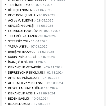
TESLİMİYET YOLU -
07.07.2025
BİLİNÇ FENOMENİ -
21.06.2025
ÖFKE DÖNÜŞÜMÜ !.. -
30.05.2025
ACI ve YÜZLEŞME ! -
28.05.2025
GERÇEĞİN GÜNEŞİ -
18.05.2025
FARKINDALIK ve GÜVEN -
05.05.2025
TEKAMÜL ve HUZUR -
28.04.2025
STRESSİZ YOL -
11.04.2025
YAŞAM AŞKI !.. -
07.03.2025
BARIŞ ve TEKAMÜL -
21.02.2025
KADIN PSİKOLOJİSİ -
05.02.2025
İNANÇ ÖTESİ -
08.01.2025
KISKANÇLIK VE TAKDİR !.. -
26.11.2024
DEPRESYON PSİKOLOJİSİ -
02.11.2024
AFFETME PSİKOLOJİSİ -
24.10.2024
AFFETMEK ve YENİLENME -
12.10.2024
DUYGU FARKINDALIĞI -
07.10.2024
KISKANÇLIK ACISI !.. -
19.09.2024
BEDEN SAĞLIĞI -
10.09.2024
BEDENLE UYUM ! -
17.08.2024