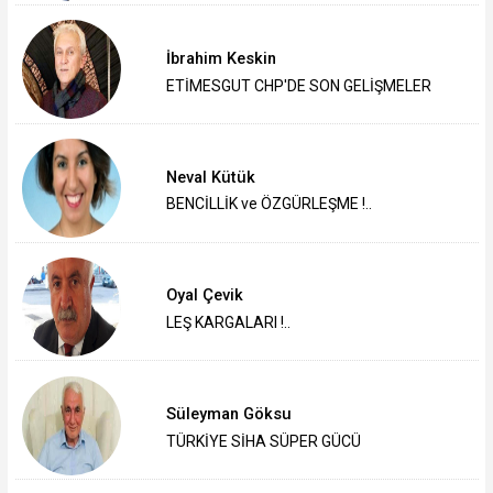
İbrahim Keskin
ETİMESGUT CHP'DE SON GELİŞMELER
Neval Kütük
BENCİLLİK ve ÖZGÜRLEŞME !..
Oyal Çevik
LEŞ KARGALARI !..
Süleyman Göksu
TÜRKİYE SİHA SÜPER GÜCÜ