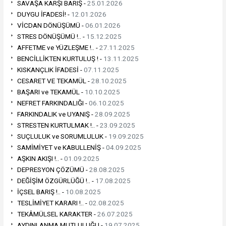
SAVAŞA KARŞI BARIŞ -
25.01.2026
DUYGU İFADESİ! -
12.01.2026
VİCDAN DÖNÜŞÜMÜ -
06.01.2026
STRES DÖNÜŞÜMÜ !.. -
15.12.2025
AFFETME ve YÜZLEŞME !.. -
27.11.2025
BENCİLLİKTEN KURTULUŞ ! -
13.11.2025
KISKANÇLIK İFADESİ -
07.11.2025
CESARET VE TEKAMÜL -
28.10.2025
BAŞARI ve TEKAMÜL -
10.10.2025
NEFRET FARKINDALIĞI -
06.10.2025
FARKINDALIK ve UYANIŞ -
28.09.2025
STRESTEN KURTULMAK !.. -
23.09.2025
SUÇLULUK ve SORUMLULUK -
19.09.2025
SAMİMİYET ve KABULLENİŞ -
04.09.2025
AŞKIN AKIŞI !.. -
01.09.2025
DEPRESYON ÇÖZÜMÜ -
28.08.2025
DEĞİŞİM ÖZGÜRLÜĞÜ !.. -
17.08.2025
İÇSEL BARIŞ !.. -
10.08.2025
TESLİMİYET KARARI !.. -
02.08.2025
TEKÂMÜLSEL KARAKTER -
26.07.2025
AYDINLANMA MUTLULUĞU -
19.07.2025