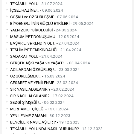
TEKÂMÜL YOLU -
31.07.2024
İÇSEL HAZİNE !.. -
09.06.2024
COŞKU ve ÖZGÜRLEŞME -
07.06.2024
BİYOENERJİ'NİN GÜÇLÜ ETKİLERİ -
29.05.2024
YALNIZLIK PSİKOLOJİSİ -
24.05.2024
MASUMİYET DÖNÜŞÜMÜ -
12.05.2024
BAŞARILI ve KENDİN OL !.. -
27.04.2024
TESLİMİYET FARKINDALIĞI -
21.04.2024
SADAKAT YOLU -
21.04.2024
GERÇEK AŞKI YAŞA ve YAŞAT !.. -
03.04.2024
ACILARDAN ÖZGÜRLEŞ !.. -
23.03.2024
ÖZGÜRLEŞMEK !.. -
15.03.2024
CESARET VE YENİLENME -
23.02.2024
SIR NASIL ALGILANIR ? -
23.02.2024
SIR NASIL ALGILANIR? -
17.02.2024
SEZGİ ŞİMŞEĞİ !.. -
06.02.2024
MERHAMET ÇİÇEĞİ -
15.01.2024
YENİLENME ZAMANI -
30.12.2023
BENCİLLİK NASIL AŞILIR ? -
19.12.2023
TEKÂMÜL YOLUNDA NASIL YÜRÜNÜR? -
12.12.2023