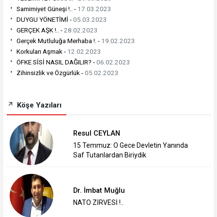
Samimiyet Güneşi !.. -
17.03.2023
DUYGU YÖNETİMİ -
05.03.2023
GERÇEK AŞK !.. -
28.02.2023
Gerçek Mutluluğa Merhaba !. -
19.02.2023
Korkuları Aşmak -
12.02.2023
ÖFKE SİSİ NASIL DAĞILIR? -
06.02.2023
Zihinsizlik ve Özgürlük -
05.02.2023
Köşe Yazıları
Resul CEYLAN
15 Temmuz: O Gece Devletin Yanında
Saf Tutanlardan Biriydik
Dr. İmbat Muğlu
NATO ZİRVESİ !..