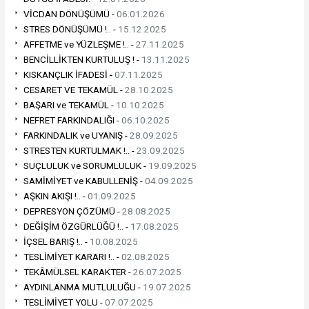
VİCDAN DÖNÜŞÜMÜ -
06.01.2026
STRES DÖNÜŞÜMÜ !.. -
15.12.2025
AFFETME ve YÜZLEŞME !.. -
27.11.2025
BENCİLLİKTEN KURTULUŞ ! -
13.11.2025
KISKANÇLIK İFADESİ -
07.11.2025
CESARET VE TEKAMÜL -
28.10.2025
BAŞARI ve TEKAMÜL -
10.10.2025
NEFRET FARKINDALIĞI -
06.10.2025
FARKINDALIK ve UYANIŞ -
28.09.2025
STRESTEN KURTULMAK !.. -
23.09.2025
SUÇLULUK ve SORUMLULUK -
19.09.2025
SAMİMİYET ve KABULLENİŞ -
04.09.2025
AŞKIN AKIŞI !.. -
01.09.2025
DEPRESYON ÇÖZÜMÜ -
28.08.2025
DEĞİŞİM ÖZGÜRLÜĞÜ !.. -
17.08.2025
İÇSEL BARIŞ !.. -
10.08.2025
TESLİMİYET KARARI !.. -
02.08.2025
TEKÂMÜLSEL KARAKTER -
26.07.2025
AYDINLANMA MUTLULUĞU -
19.07.2025
TESLİMİYET YOLU -
07.07.2025