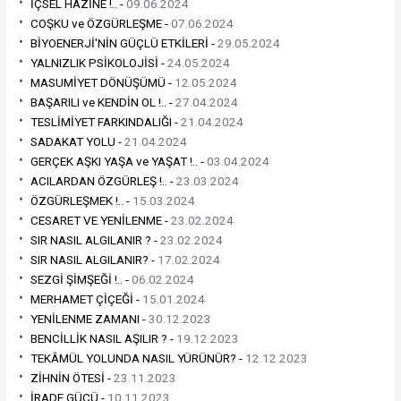
İÇSEL HAZİNE !.. -
09.06.2024
COŞKU ve ÖZGÜRLEŞME -
07.06.2024
BİYOENERJİ'NİN GÜÇLÜ ETKİLERİ -
29.05.2024
YALNIZLIK PSİKOLOJİSİ -
24.05.2024
MASUMİYET DÖNÜŞÜMÜ -
12.05.2024
BAŞARILI ve KENDİN OL !.. -
27.04.2024
TESLİMİYET FARKINDALIĞI -
21.04.2024
SADAKAT YOLU -
21.04.2024
GERÇEK AŞKI YAŞA ve YAŞAT !.. -
03.04.2024
ACILARDAN ÖZGÜRLEŞ !.. -
23.03.2024
ÖZGÜRLEŞMEK !.. -
15.03.2024
CESARET VE YENİLENME -
23.02.2024
SIR NASIL ALGILANIR ? -
23.02.2024
SIR NASIL ALGILANIR? -
17.02.2024
SEZGİ ŞİMŞEĞİ !.. -
06.02.2024
MERHAMET ÇİÇEĞİ -
15.01.2024
YENİLENME ZAMANI -
30.12.2023
BENCİLLİK NASIL AŞILIR ? -
19.12.2023
TEKÂMÜL YOLUNDA NASIL YÜRÜNÜR? -
12.12.2023
ZİHNİN ÖTESİ -
23.11.2023
İRADE GÜCÜ -
10.11.2023