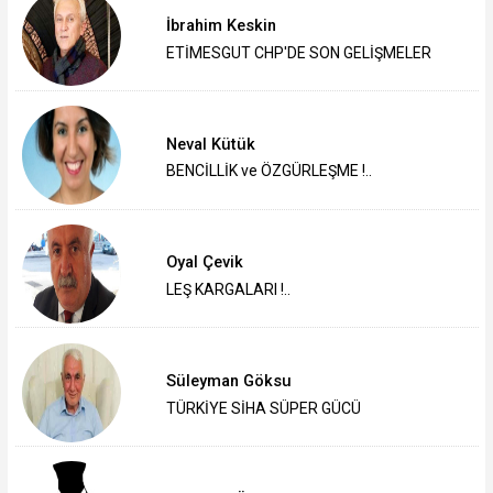
İbrahim Keskin
ETİMESGUT CHP'DE SON GELİŞMELER
Neval Kütük
BENCİLLİK ve ÖZGÜRLEŞME !..
Oyal Çevik
LEŞ KARGALARI !..
Süleyman Göksu
TÜRKİYE SİHA SÜPER GÜCÜ