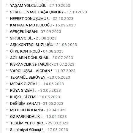
YAŞAM YOLCULUĞU -
27.10.2023
STRESLE NASIL BAŞA ÇIKILIR? -
17.10.2023
NEFRET DÖNÜŞÜMÜ !.. -
02.10.2023
KAHKAHA MUTLULUĞU -
16.09.2023
GERÇEK İNSANI -
07.09.2023
SIR SEVGİSİ.. -
25.08.2023
AŞK KONTROLSÜZLÜĞÜ -
21.08.2023
ÖFKE KONTROLÜ -
04.08.2023
ACILARIN DÖNÜŞÜMÜ -
30.07.2023
KISKANÇLIK ve TAKDİR -
21.07.2023
VAROLUŞSAL VİCDAN ! -
11.07.2023
TEKAMÜL SERÜVENİ -
23.06.2023
MERAK GİZEMİ !.. -
14.06.2023
RÜYA GİZEMİ !.. -
30.05.2023
KUŞKU GİZEMİ -
16.05.2023
DEĞİŞİM SANATI -
01.05.2023
MUTLULUK KAPISI -
19.04.2023
ÖZ FARKINDALIK !.. -
10.04.2023
TESLİMİYET SIRRI !.. -
29.03.2023
Samimiyet Güneşi !.. -
17.03.2023