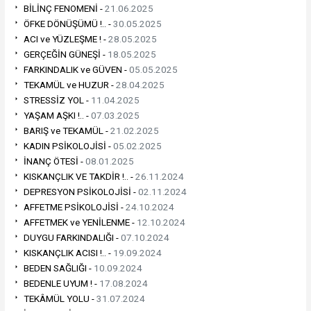
BİLİNÇ FENOMENİ -
21.06.2025
ÖFKE DÖNÜŞÜMÜ !.. -
30.05.2025
ACI ve YÜZLEŞME ! -
28.05.2025
GERÇEĞİN GÜNEŞİ -
18.05.2025
FARKINDALIK ve GÜVEN -
05.05.2025
TEKAMÜL ve HUZUR -
28.04.2025
STRESSİZ YOL -
11.04.2025
YAŞAM AŞKI !.. -
07.03.2025
BARIŞ ve TEKAMÜL -
21.02.2025
KADIN PSİKOLOJİSİ -
05.02.2025
İNANÇ ÖTESİ -
08.01.2025
KISKANÇLIK VE TAKDİR !.. -
26.11.2024
DEPRESYON PSİKOLOJİSİ -
02.11.2024
AFFETME PSİKOLOJİSİ -
24.10.2024
AFFETMEK ve YENİLENME -
12.10.2024
DUYGU FARKINDALIĞI -
07.10.2024
KISKANÇLIK ACISI !.. -
19.09.2024
BEDEN SAĞLIĞI -
10.09.2024
BEDENLE UYUM ! -
17.08.2024
TEKÂMÜL YOLU -
31.07.2024