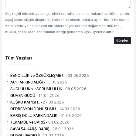
Suç teşkil edecek, yasadışı, tehditkar, rahatsız edici, hakaret ve küfür içeren,
aşağılayıcı, küçük düşürücü, kaba, müstehcen, ahlaka aykırı, kişilik haklarına
zarar verici ya da benzeri niteliklerde içeriklerden doğan her türlü mali,
hukuki, cezai, idari sorumluluk içeriği gönderen Üye/Üyeler’e aittir.
Gönder
Tüm Yazıları
BENCİLLİK ve ÖZGÜRLEŞME !.. -
03.06.2026
ACI FARKINDALIĞI -
15.05.2026
SUÇLULUK ve SORUMLULUK -
08.05.2026
GÜVEN GÜCÜ -
11.04.2026
KUŞKU KAPISI !.. -
27.03.2026
DEPRESYON DÖNÜŞÜMÜ -
14.03.2026
BARIŞ DOLU FARKINDALIK -
01.03.2026
TEKAMÜL ve BARIŞ -
04.02.2026
SAVAŞA KARŞI BARIŞ -
25.01.2026
DUYGU İFADESİ! -
12.01.2026