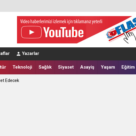
aflar
Yazarlar
tür
Teknoloji
Sağlık
Siyaset
Asayiş
Yaşam
Eğitim
eğerlendirmesi
a Yatırdılar
ret Edecek