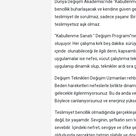
Dünya Değişim Akademisi'nde "Kabullenme
bencillik buharlaşacak ve kendine güven ge
teslimiyet de sorulmaz, sadece yaşanır. Bi
teslimiyetsiz aşk olmaz.
"Kabullenme Sanatı " Değişim Programı”nı
oluşuyor. Her çalışma kırk beş dakika sürü
içinde olunabileceği ile ilgili derin, kapsaml
uygulamalar ise nefes, vücut çalıştırma tekn
uygulanışı dinamik olup, teknikler ardı sır
Değişim Teknikleri Değişim Uzmanları rehber
Beden hareketleri nefeslerle birlikte dina
gelecekle ilgilenmiyorsunuz. Bu da anda ve 
Böylece canlanıyorsunuz ve enerjiniz yükse
Teslimiyet bencillik olmadığında gerçekleşi
değil, bir yaşamdır. Sevginin, şefkatin sırr
sevebilir. İçindeki nefret, sevgiye ve öfke 
olduğunda gerçekten tatmin olabilir ve doy