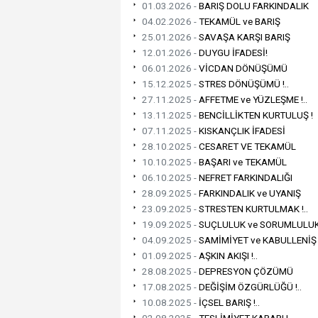
01.03.2026 -
BARIŞ DOLU FARKINDALIK
04.02.2026 -
TEKAMÜL ve BARIŞ
25.01.2026 -
SAVAŞA KARŞI BARIŞ
12.01.2026 -
DUYGU İFADESİ!
06.01.2026 -
VİCDAN DÖNÜŞÜMÜ
15.12.2025 -
STRES DÖNÜŞÜMÜ !..
27.11.2025 -
AFFETME ve YÜZLEŞME !..
13.11.2025 -
BENCİLLİKTEN KURTULUŞ !
07.11.2025 -
KISKANÇLIK İFADESİ
28.10.2025 -
CESARET VE TEKAMÜL
10.10.2025 -
BAŞARI ve TEKAMÜL
06.10.2025 -
NEFRET FARKINDALIĞI
28.09.2025 -
FARKINDALIK ve UYANIŞ
23.09.2025 -
STRESTEN KURTULMAK !..
19.09.2025 -
SUÇLULUK ve SORUMLULU
04.09.2025 -
SAMİMİYET ve KABULLENİŞ
01.09.2025 -
AŞKIN AKIŞI !..
28.08.2025 -
DEPRESYON ÇÖZÜMÜ
17.08.2025 -
DEĞİŞİM ÖZGÜRLÜĞÜ !..
10.08.2025 -
İÇSEL BARIŞ !..