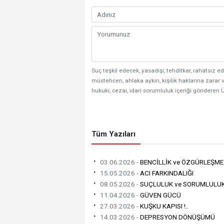
Suç teşkil edecek, yasadışı, tehditkar, rahatsız ed
müstehcen, ahlaka aykırı, kişilik haklarına zarar v
hukuki, cezai, idari sorumluluk içeriği gönderen Ü
Tüm Yazıları
03.06.2026 -
BENCİLLİK ve ÖZGÜRLEŞME !
15.05.2026 -
ACI FARKINDALIĞI
08.05.2026 -
SUÇLULUK ve SORUMLULU
11.04.2026 -
GÜVEN GÜCÜ
27.03.2026 -
KUŞKU KAPISI !..
14.03.2026 -
DEPRESYON DÖNÜŞÜMÜ