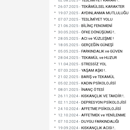
02.08.2025 -
TESLİMİYET KARARI !..
26.07.2025 -
TEKÂMÜLSEL KARAKTER
19.07.2025 -
AYDINLANMA MUTLULUĞU
07.07.2025 -
TESLİMİYET YOLU
21.06.2025 -
BİLİNÇ FENOMENİ
30.05.2025 -
ÖFKE DÖNÜŞÜMÜ !..
28.05.2025 -
ACI ve YÜZLEŞME !
18.05.2025 -
GERÇEĞİN GÜNEŞİ
05.05.2025 -
FARKINDALIK ve GÜVEN
28.04.2025 -
TEKAMÜL ve HUZUR
11.04.2025 -
STRESSİZ YOL
07.03.2025 -
YAŞAM AŞKI !..
21.02.2025 -
BARIŞ ve TEKAMÜL
05.02.2025 -
KADIN PSİKOLOJİSİ
08.01.2025 -
İNANÇ ÖTESİ
26.11.2024 -
KISKANÇLIK VE TAKDİR !..
02.11.2024 -
DEPRESYON PSİKOLOJİSİ
24.10.2024 -
AFFETME PSİKOLOJİSİ
12.10.2024 -
AFFETMEK ve YENİLENME
07.10.2024 -
DUYGU FARKINDALIĞI
19.09.2024 -
KISKANÇLIK ACISI !..