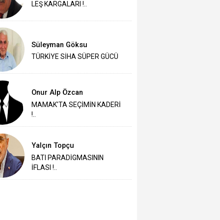
LEŞ KARGALARI !..
Süleyman Göksu
TÜRKİYE SİHA SÜPER GÜCÜ
Onur Alp Özcan
MAMAK'TA SEÇİMİN KADERİ
!..
Yalçın Topçu
BATI PARADİGMASININ
İFLASI !..