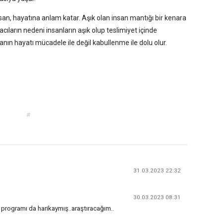
san, hayatına anlam katar. Aşık olan insan mantığı bir kenara
cıların nedeni insanların aşık olup teslimiyet içinde
nın hayatı mücadele ile değil kabullenme ile dolu olur.
#
31.03.2023 22:32
30.03.2023 08:31
im programı da harikaymış..araştıracağım..