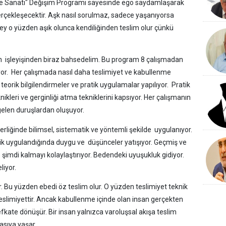
 Sanatı" Değişim Programı sayesinde ego saydamlaşarak
rçekleşecektir. Aşk nasıl sorulmaz, sadece yaşanıyorsa
rey o yüzden aşık olunca kendiliğinden teslim olur çünkü
n işleyişinden biraz bahsedelim. Bu program 8 çalışmadan
yor. Her çalışmada nasıl daha teslimiyet ve kabullenme
ı teorik bilgilendirmeler ve pratik uygulamalar yapılıyor. Pratik
ikleri ve gerginliği atma tekniklerini kapsıyor. Her çalışmanın
a gelen duruşlardan oluşuyor.
liğinde bilimsel, sistematik ve yöntemli şekilde uygulanıyor.
mik uygulandığında duygu ve düşünceler yatışıyor. Geçmiş ve
şimdi kalmayı kolaylaştırıyor. Bedendeki uyuşukluk gidiyor.
liyor.
r. Bu yüzden ebedi öz teslim olur. O yüzden teslimiyet teknik
ı teslimiyettir. Ancak kabullenme içinde olan insan gerçekten
şefkate dönüşür. Bir insan yalnızca varoluşsal akışa teslim
asıya yaşar.