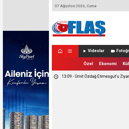
07 Ağustos 2026, Cuma
Videolar
Fotoğr
Özel
Ekonomi
Kül
23:46 - Memet Yula'dan Etimesgut D
23:44 - Haymana'nın Geleceğini Masay
13:09 - Ümit Özdağ Etimesgut'u Ziya