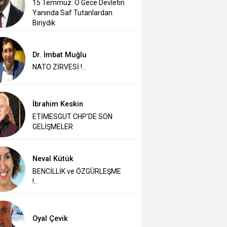
15 Temmuz: O Gece Devletin
Yanında Saf Tutanlardan
Biriydik
Dr. İmbat Muğlu
NATO ZİRVESİ !..
İbrahim Keskin
ETİMESGUT CHP'DE SON
GELİŞMELER
Neval Kütük
BENCİLLİK ve ÖZGÜRLEŞME
!..
Oyal Çevik