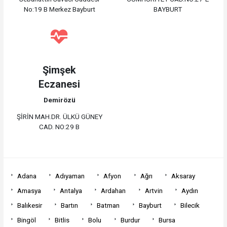
No:19 B Merkez Bayburt
BAYBURT
Şimşek
Eczanesi
Demirözü
ŞİRİN MAH.DR. ÜLKÜ GÜNEY
CAD. NO:29 B
Adana
Adıyaman
Afyon
Ağrı
Aksaray
Amasya
Antalya
Ardahan
Artvin
Aydın
Balıkesir
Bartın
Batman
Bayburt
Bilecik
Bingöl
Bitlis
Bolu
Burdur
Bursa