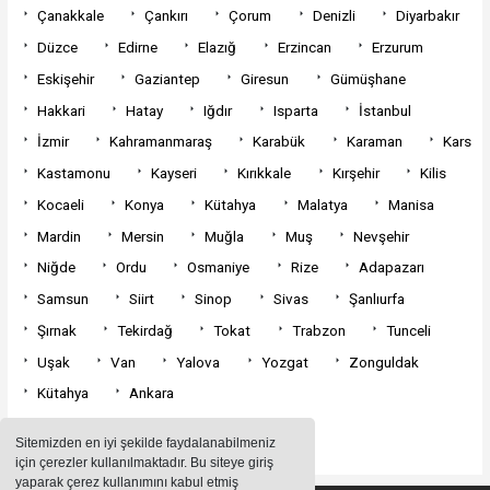
Çanakkale
Çankırı
Çorum
Denizli
Diyarbakır
Düzce
Edirne
Elazığ
Erzincan
Erzurum
Eskişehir
Gaziantep
Giresun
Gümüşhane
Hakkari
Hatay
Iğdır
Isparta
İstanbul
İzmir
Kahramanmaraş
Karabük
Karaman
Kars
Kastamonu
Kayseri
Kırıkkale
Kırşehir
Kilis
Kocaeli
Konya
Kütahya
Malatya
Manisa
Mardin
Mersin
Muğla
Muş
Nevşehir
Niğde
Ordu
Osmaniye
Rize
Adapazarı
Samsun
Siirt
Sinop
Sivas
Şanlıurfa
Şırnak
Tekirdağ
Tokat
Trabzon
Tunceli
Uşak
Van
Yalova
Yozgat
Zonguldak
Kütahya
Ankara
Sitemizden en iyi şekilde faydalanabilmeniz
için çerezler kullanılmaktadır. Bu siteye giriş
yaparak çerez kullanımını kabul etmiş