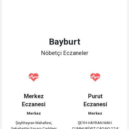
Bayburt
Nöbetçi Eczaneler
Merkez
Purut
Eczanesi
Eczanesi
Merkez
Merkez
Şeyhhayran Mahallesi,
ŞEYH HAYRAN MAH.
Sebahattin Savacı Caddesi
CUMHURİYET CAD.NO:27-E