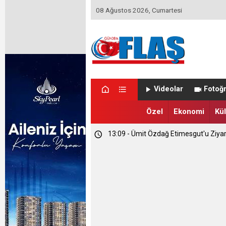
08 Ağustos 2026, Cumartesi
23:46 - Memet Yula'dan Etimesgut D
Videolar
Fotoğr
23:44 - Haymana'nın Geleceğini Masay
Özel
Ekonomi
Kül
13:09 - Ümit Özdağ Etimesgut'u Ziya