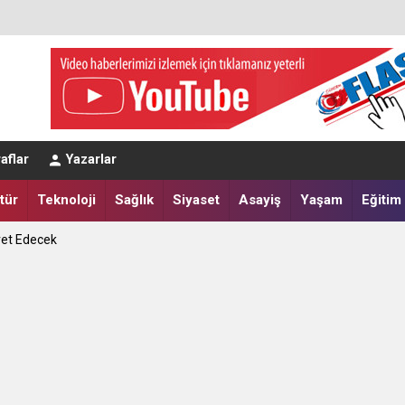
eğerlendirmesi
aflar
Yazarlar
a Yatırdılar
tür
Teknoloji
Sağlık
Siyaset
Asayiş
Yaşam
Eğitim
ret Edecek