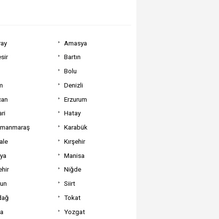
ray
Amasya
sir
Bartın
Bolu
m
Denizli
can
Erzurum
ri
Hatay
amanmaraş
Karabük
ale
Kırşehir
tya
Manisa
hir
Niğde
un
Siirt
dağ
Tokat
va
Yozgat