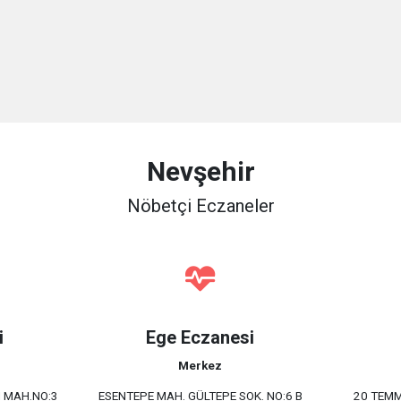
Nevşehir
Nöbetçi Eczaneler
i
Ege Eczanesi
Merkez
H MAH.NO:3
ESENTEPE MAH. GÜLTEPE SOK. NO:6 B
20 TEM