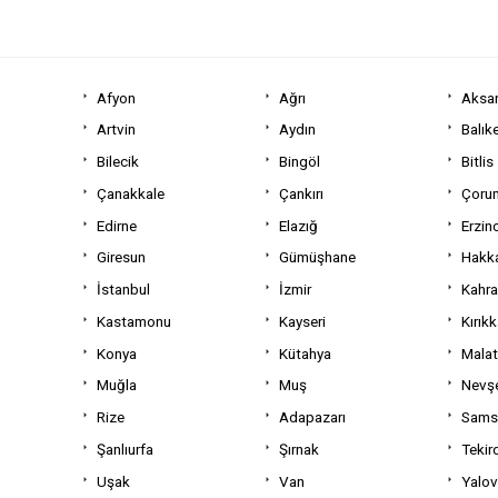
Afyon
Ağrı
Aksa
Artvin
Aydın
Balıke
Bilecik
Bingöl
Bitlis
Çanakkale
Çankırı
Çoru
Edirne
Elazığ
Erzin
Giresun
Gümüşhane
Hakka
İstanbul
İzmir
Kahr
Kastamonu
Kayseri
Kırıkk
Konya
Kütahya
Mala
Muğla
Muş
Nevşe
Rize
Adapazarı
Sams
Şanlıurfa
Şırnak
Tekir
Uşak
Van
Yalo