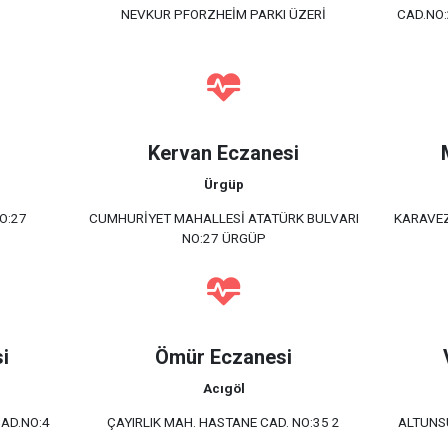
NEVKUR PFORZHEİM PARKI ÜZERİ
CAD.NO
i
Kervan Eczanesi
Ürgüp
O:27
CUMHURİYET MAHALLESİ ATATÜRK BULVARI
KARAVEZ
NO:27 ÜRGÜP
i
Ömür Eczanesi
Acıgöl
AD.NO:4
ÇAYIRLIK MAH. HASTANE CAD. NO:35 2
ALTUNS