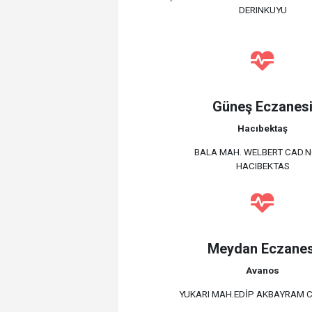
DERINKUYU
Güneş Eczanes
Hacıbektaş
BALA MAH. WELBERT CAD.N
HACIBEKTAS
Meydan Eczanes
Avanos
YUKARI MAH.EDİP AKBAYRAM C