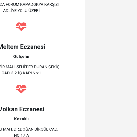
:2A FORUM KAPADOKYA KARŞISI
ADLİYE YOLU ÜZERİ
Meltem Eczanesi
Gülşehir
İR MAH. ŞEHİT ER DURAN ÇEKİÇ
CAD. 3 2 İÇ KAPI No:1
Volkan Eczanesi
Kozaklı
U MAH. DR.DOĞAN BİRGÜL CAD.
NO:17 A