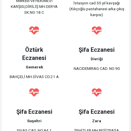
Merkezi ve HEKİMEVİ
İstasyon cad.50.yıl kavşağı
KARŞISI,DİRİLİŞ MH.DERYA
(Kılıçoğlu pastahanesi arka çıkış
SK.NO:18 C
karşısı)
Öztürk
Şifa Eczanesi
Eczanesi
Divriği
Gemerek
NACIDEMIRAG CAD. NO:90
BAHÇELİ MH.SİVAS CD.21 A
Şifa Eczanesi
Şifa Eczanesi
Suşehri
Zara
SIVAS CAD. NO:84 1
ŞEHİTLER MH.REŞİTPAŞA