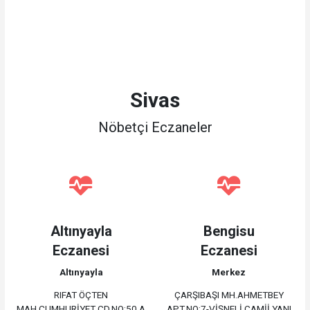
Sivas
Nöbetçi Eczaneler
Altınyayla
Bengisu
Eczanesi
Eczanesi
Altınyayla
Merkez
RIFAT ÖÇTEN
ÇARŞIBAŞI MH.AHMETBEY
MAH.CUMHURİYET CD.NO:50 A
APT.NO:7-VİŞNELİ CAMİİ YANI