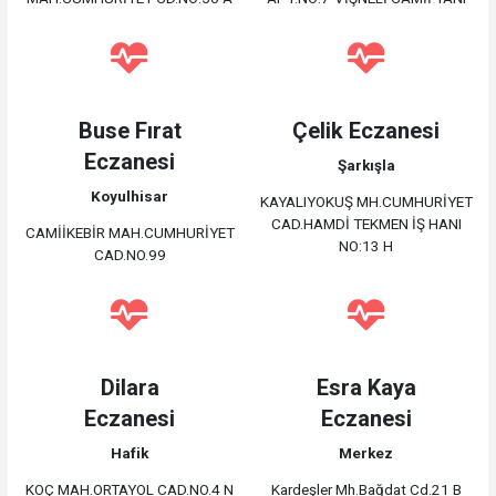
Buse Fırat
Çelik Eczanesi
Eczanesi
Şarkışla
Koyulhisar
KAYALIYOKUŞ MH.CUMHURİYET
CAD.HAMDİ TEKMEN İŞ HANI
CAMİİKEBİR MAH.CUMHURİYET
NO:13 H
CAD.NO.99
Dilara
Esra Kaya
Eczanesi
Eczanesi
Hafik
Merkez
KOÇ MAH.ORTAYOL CAD.NO.4 N
Kardeşler Mh.Bağdat Cd.21 B