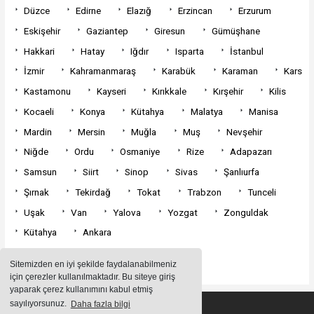
Düzce
Edirne
Elazığ
Erzincan
Erzurum
Eskişehir
Gaziantep
Giresun
Gümüşhane
Hakkari
Hatay
Iğdır
Isparta
İstanbul
İzmir
Kahramanmaraş
Karabük
Karaman
Kars
Kastamonu
Kayseri
Kırıkkale
Kırşehir
Kilis
Kocaeli
Konya
Kütahya
Malatya
Manisa
Mardin
Mersin
Muğla
Muş
Nevşehir
Niğde
Ordu
Osmaniye
Rize
Adapazarı
Samsun
Siirt
Sinop
Sivas
Şanlıurfa
Şırnak
Tekirdağ
Tokat
Trabzon
Tunceli
Uşak
Van
Yalova
Yozgat
Zonguldak
Kütahya
Ankara
Sitemizden en iyi şekilde faydalanabilmeniz
için çerezler kullanılmaktadır. Bu siteye giriş
yaparak çerez kullanımını kabul etmiş
sayılıyorsunuz.
Daha fazla bilgi