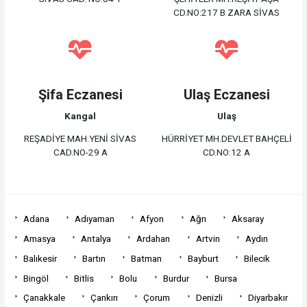
CD.NO:217 B ZARA SİVAS
Şifa Eczanesi
Ulaş Eczanesi
Kangal
Ulaş
REŞADİYE MAH.YENİ SİVAS
HÜRRİYET MH.DEVLET BAHÇELİ
CAD.NO-29 A
CD.NO:12 A
Adana
Adıyaman
Afyon
Ağrı
Aksaray
Amasya
Antalya
Ardahan
Artvin
Aydın
Balıkesir
Bartın
Batman
Bayburt
Bilecik
Bingöl
Bitlis
Bolu
Burdur
Bursa
Çanakkale
Çankırı
Çorum
Denizli
Diyarbakır