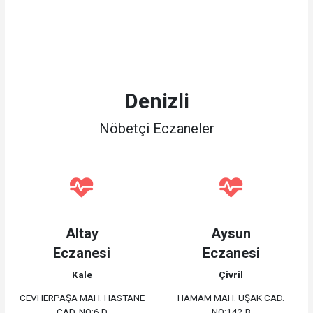
Denizli
Nöbetçi Eczaneler
Altay
Aysun
Eczanesi
Eczanesi
Kale
Çivril
CEVHERPAŞA MAH. HASTANE
HAMAM MAH. UŞAK CAD.
CAD. NO:6 D
NO:142 B