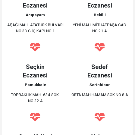
Eczanesi
Eczanesi
Acıpayam
Bekilli
AŞAĞI MAH. ATATÜRK BULVARI
YENİ MAH. MİTHATPAŞA CAD.
NO:33 G İÇ KAPI NO:1
NO:21 A
Seçkin
Sedef
Eczanesi
Eczanesi
Pamukkale
Serinhisar
TOPRAKLIK MAH. 634 SOK.
ORTA MAH.HAMAM SOK.NO:8 A
NO:22 A