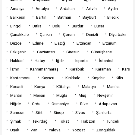
Amasya
Antalya
Ardahan
Artvin
Aydın
Balıkesir
Bartın
Batman
Bayburt
Bilecik
Bingöl
Bitlis
Bolu
Burdur
Bursa
Çanakkale
Çankırı
Çorum
Denizli
Diyarbakır
Düzce
Edirne
Elazığ
Erzincan
Erzurum
Eskişehir
Gaziantep
Giresun
Gümüşhane
Hakkari
Hatay
Iğdır
Isparta
İstanbul
İzmir
Kahramanmaraş
Karabük
Karaman
Kars
Kastamonu
Kayseri
Kırıkkale
Kırşehir
Kilis
Kocaeli
Konya
Kütahya
Malatya
Manisa
Mardin
Mersin
Muğla
Muş
Nevşehir
Niğde
Ordu
Osmaniye
Rize
Adapazarı
Samsun
Siirt
Sinop
Sivas
Şanlıurfa
Şırnak
Tekirdağ
Tokat
Trabzon
Tunceli
Uşak
Van
Yalova
Yozgat
Zonguldak