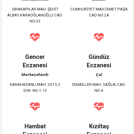
SIRAKAPILAR MAH. ŞEHİT
CUMHURİYET MAH.İSMET PAŞA
ALBAY KARAOĞLANOĞLU CAD.
CAD NO:2A
NO:32
Gencer
Gündüz
Eczanesi
Eczanesi
Merkezefendi
Çal
KARAHASANLI MAH. 2015 2
İSMAİLLER MAH. SAĞLIK CAD.
SOK. NO:1 13
NO:4
Hambat
Kızıltaş