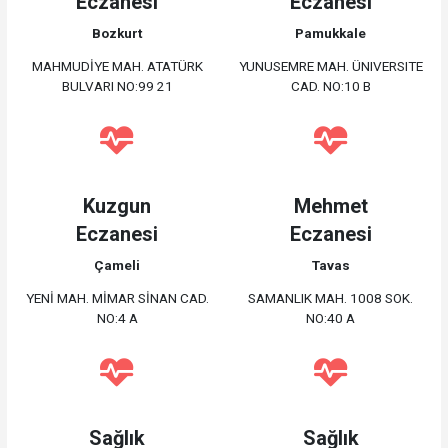
Eczanesi
Eczanesi
Bozkurt
Pamukkale
MAHMUDİYE MAH. ATATÜRK
YUNUSEMRE MAH. ÜNIVERSITE
BULVARI NO:99 21
CAD. NO:10 B
Kuzgun
Mehmet
Eczanesi
Eczanesi
Çameli
Tavas
YENİ MAH. MİMAR SİNAN CAD.
SAMANLIK MAH. 1008 SOK.
NO:4 A
NO:40 A
Sağlık
Sağlık