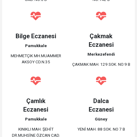
Bilge Eczanesi
Çakmak
Eczanesi
Pamukkale
Merkezefendi
MEHMETÇIK MH.MUAMMER
AKSOY CD.N.35
ÇAKMAK MAH. 129 SOK. NO:9 B
Çamlık
Dalca
Eczanesi
Eczanesi
Pamukkale
Güney
KINIKLI MAH. ŞEHİT
YENİ MAH. 88 SOK. NO 7 B
DR.MUHSİNE ÖZCAN CAD.