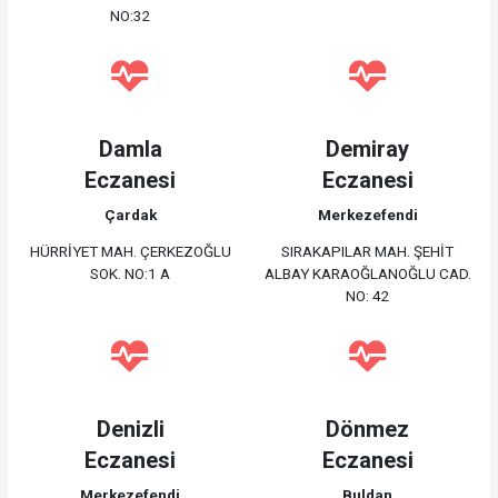
NO:32
Damla
Demiray
Eczanesi
Eczanesi
Çardak
Merkezefendi
HÜRRİYET MAH. ÇERKEZOĞLU
SIRAKAPILAR MAH. ŞEHİT
SOK. NO:1 A
ALBAY KARAOĞLANOĞLU CAD.
NO: 42
Denizli
Dönmez
Eczanesi
Eczanesi
Merkezefendi
Buldan