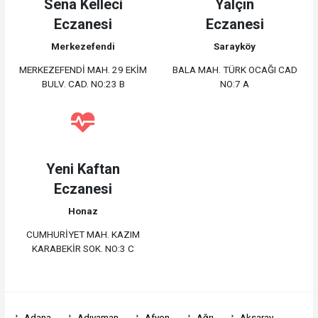
Sena Kelleci
Yalçın
Eczanesi
Eczanesi
Merkezefendi
Sarayköy
MERKEZEFENDİ MAH. 29 EKİM
BALA MAH. TÜRK OCAĞI CAD
BULV. CAD. NO:23 B
NO:7 A
Yeni Kaftan
Eczanesi
Honaz
CUMHURİYET MAH. KAZIM
KARABEKİR SOK. NO:3 C
Adana
Adıyaman
Afyon
Ağrı
Aksaray