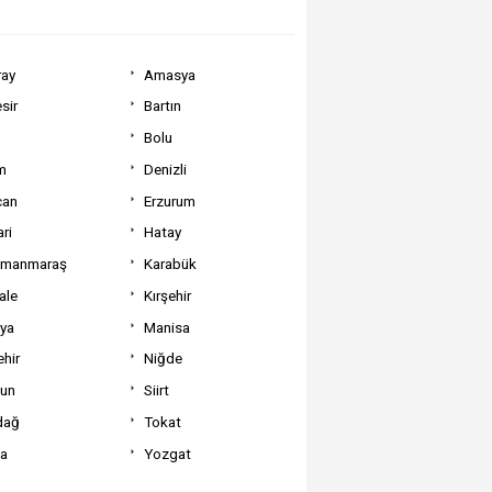
ray
Amasya
sir
Bartın
Bolu
m
Denizli
can
Erzurum
ri
Hatay
amanmaraş
Karabük
ale
Kırşehir
tya
Manisa
hir
Niğde
un
Siirt
dağ
Tokat
va
Yozgat