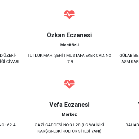
Özkan Eczanesi
Mecitözü
D.ÜZERİ-
TUTLUK MAH. ŞEHİT MUSTAFA EKER CAD. NO
GÜLABİBE
İĞİ CİVARI
: 7 B
ASM KAR
Vefa Eczanesi
Merkez
O : 62 A
GAZİ CADDESİ NO:31 2B (LC WAİKİKİ
BAHAB
KARŞISI-ESKİ KÜLTÜR SİTESİ YANI)