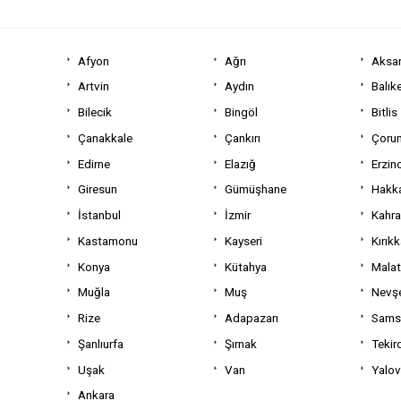
Afyon
Ağrı
Aksa
Artvin
Aydın
Balıke
Bilecik
Bingöl
Bitlis
Çanakkale
Çankırı
Çoru
Edirne
Elazığ
Erzin
Giresun
Gümüşhane
Hakka
İstanbul
İzmir
Kahr
Kastamonu
Kayseri
Kırıkk
Konya
Kütahya
Mala
Muğla
Muş
Nevşe
Rize
Adapazarı
Sams
Şanlıurfa
Şırnak
Tekir
Uşak
Van
Yalo
Ankara