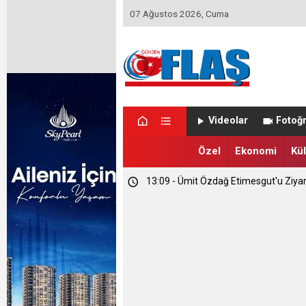
07 Ağustos 2026, Cuma
23:46 - Memet Yula'dan Etimesgut D
Videolar
Fotoğr
23:44 - Haymana'nın Geleceğini Masay
Özel
Ekonomi
Kül
13:09 - Ümit Özdağ Etimesgut'u Ziya