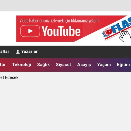
eğerlendirmesi
aflar
Yazarlar
a Yatırdılar
tür
Teknoloji
Sağlık
Siyaset
Asayiş
Yaşam
Eğitim
ret Edecek