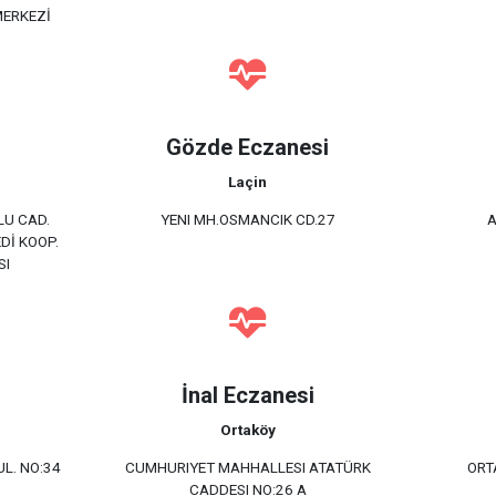
MERKEZİ
Gözde Eczanesi
Laçin
LU CAD.
YENI MH.OSMANCIK CD.27
A
Dİ KOOP.
SI
İnal Eczanesi
Ortaköy
L. NO:34
CUMHURIYET MAHHALLESI ATATÜRK
ORT
CADDESI NO:26 A