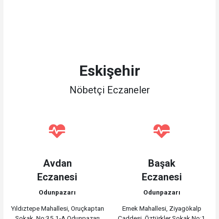
Eskişehir
Nöbetçi Eczaneler
Avdan
Başak
Eczanesi
Eczanesi
Odunpazarı
Odunpazarı
Yıldıztepe Mahallesi, Oruçkaptan
Emek Mahallesi, Ziyagökalp
Sokak, No:35 1-A Odunpazarı
Caddesi, Öztürkler Sokak No:1