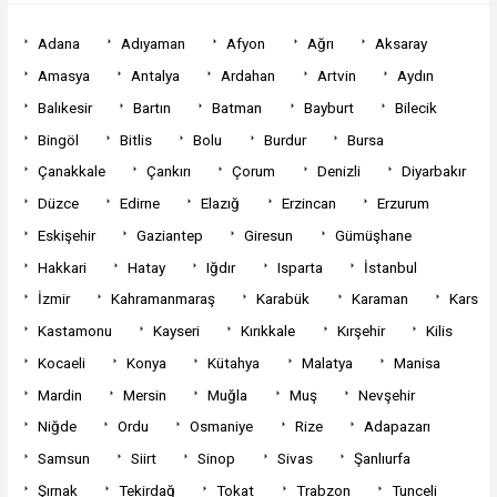
Adana
Adıyaman
Afyon
Ağrı
Aksaray
Amasya
Antalya
Ardahan
Artvin
Aydın
Balıkesir
Bartın
Batman
Bayburt
Bilecik
Bingöl
Bitlis
Bolu
Burdur
Bursa
Çanakkale
Çankırı
Çorum
Denizli
Diyarbakır
Düzce
Edirne
Elazığ
Erzincan
Erzurum
Eskişehir
Gaziantep
Giresun
Gümüşhane
Hakkari
Hatay
Iğdır
Isparta
İstanbul
İzmir
Kahramanmaraş
Karabük
Karaman
Kars
Kastamonu
Kayseri
Kırıkkale
Kırşehir
Kilis
Kocaeli
Konya
Kütahya
Malatya
Manisa
Mardin
Mersin
Muğla
Muş
Nevşehir
Niğde
Ordu
Osmaniye
Rize
Adapazarı
Samsun
Siirt
Sinop
Sivas
Şanlıurfa
Şırnak
Tekirdağ
Tokat
Trabzon
Tunceli