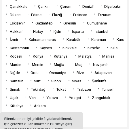
Çanakkale
Çankırı
Çorum
Denizli
Diyarbakır
Düzce
Edirne
Elazığ
Erzincan
Erzurum
Eskişehir
Gaziantep
Giresun
Gümüşhane
Hakkari
Hatay
Iğdır
Isparta
İstanbul
İzmir
Kahramanmaraş
Karabük
Karaman
Kars
Kastamonu
Kayseri
Kırıkkale
Kırşehir
Kilis
Kocaeli
Konya
Kütahya
Malatya
Manisa
Mardin
Mersin
Muğla
Muş
Nevşehir
Niğde
Ordu
Osmaniye
Rize
Adapazarı
Samsun
Siirt
Sinop
Sivas
Şanlıurfa
Şırnak
Tekirdağ
Tokat
Trabzon
Tunceli
Uşak
Van
Yalova
Yozgat
Zonguldak
Kütahya
Ankara
Sitemizden en iyi şekilde faydalanabilmeniz
için çerezler kullanılmaktadır. Bu siteye giriş