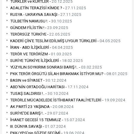
TÜRKLER ve KÜRTLER -
20.12.2025
ADALETİN TERAZİSİ KİMDE ? -
27.11.2025
RUSYA - UKRAYNA SAVAŞI -
27.11.2025
TÜLBETİN NAMUSU !. -
30.10.2025
GÜNDEM FİLİSTİN ! -
23.09.2025
TERÖRSÜZ TÜRKİYE -
22.05.2025
KADERİ ÇİN'E TESLİM EDİLMİŞ UYGUR TÜRKLERİ -
04.05.2025
İRAN - ABD İLİŞKİLERİ -
04.04.2025
TERÖR VE TERÖRİZM -
01.03.2025
SURİYE TÜRKİYE İLİŞKİLERİ -
18.02.2025
YÜZYILIN SOYKIRIMI SONRASI BARIŞ !.. -
03.02.2025
PKK TERÖR ÖRGÜTÜ SİLAH BIRAKMAK İSTİYOR MU? -
08.01.2025
BASIN ve SİYASET -
30.12.2024
ABD'NİN ORTADOĞU HARİTASI -
17.11.2024
TUSAŞ SALDIRISI !.. -
30.10.2024
TERÖRLE MÜCADELEDE İSTİHBARAT FAALİYETLERİ -
19.09.2024
AK PARTİ 23 YAŞINDA -
20.08.2024
SURİYE'DE BARIŞ !.. -
29.07.2024
İHANET GECESİ 15 TEMMUZ -
15.07.2024
III. DÜNYA SAVAŞI -
01.07.2024
PKK/YPG’nin SÖZDE SEÇİMİ -
19.06.2024