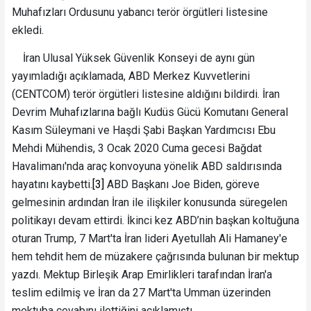
Muhafızları Ordusunu yabancı terör örgütleri listesine
ekledi.
İran Ulusal Yüksek Güvenlik Konseyi de aynı gün
yayımladığı açıklamada, ABD Merkez Kuvvetlerini
(CENTCOM) terör örgütleri listesine aldığını bildirdi. İran
Devrim Muhafızlarına bağlı Kudüs Gücü Komutanı General
Kasım Süleymani ve Haşdi Şabi Başkan Yardımcısı Ebu
Mehdi Mühendis, 3 Ocak 2020 Cuma gecesi Bağdat
Havalimanı'nda araç konvoyuna yönelik ABD saldırısında
hayatını kaybetti.
[3]
ABD Başkanı Joe Biden, göreve
gelmesinin ardından İran ile ilişkiler konusunda süregelen
politikayı devam ettirdi. İkinci kez ABD’nin başkan koltuğuna
oturan Trump, 7 Mart'ta İran lideri Ayetullah Ali Hamaney'e
hem tehdit hem de müzakere çağrısında bulunan bir mektup
yazdı. Mektup Birleşik Arap Emirlikleri tarafından İran'a
teslim edilmiş ve İran da 27 Mart'ta Umman üzerinden
mektuba cevabını ilettiğini açıklamıştı.