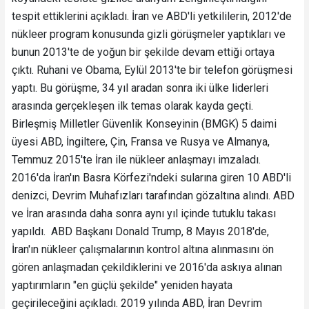
tespit ettiklerini açıkladı. İran ve ABD'li yetkililerin, 2012'de
nükleer program konusunda gizli görüşmeler yaptıkları ve
bunun 2013'te de yoğun bir şekilde devam ettiği ortaya
çıktı. Ruhani ve Obama, Eylül 2013'te bir telefon görüşmesi
yaptı. Bu görüşme, 34 yıl aradan sonra iki ülke liderleri
arasında gerçekleşen ilk temas olarak kayda geçti.
Birleşmiş Milletler Güvenlik Konseyinin (BMGK) 5 daimi
üyesi ABD, İngiltere, Çin, Fransa ve Rusya ve Almanya,
Temmuz 2015'te İran ile nükleer anlaşmayı imzaladı.
2016'da İran'ın Basra Körfezi'ndeki sularına giren 10 ABD'li
denizci, Devrim Muhafızları tarafından gözaltına alındı. ABD
ve İran arasında daha sonra aynı yıl içinde tutuklu takası
yapıldı. ABD Başkanı Donald Trump, 8 Mayıs 2018'de,
İran'ın nükleer çalışmalarının kontrol altına alınmasını ön
gören anlaşmadan çekildiklerini ve 2016'da askıya alınan
yaptırımların "en güçlü şekilde" yeniden hayata
geçirileceğini açıkladı. 2019 yılında ABD, İran Devrim