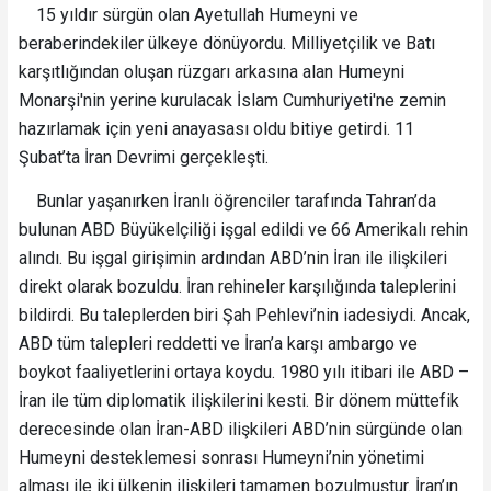
15 yıldır sürgün olan Ayetullah Humeyni ve
beraberindekiler ülkeye dönüyordu. Milliyetçilik ve Batı
karşıtlığından oluşan rüzgarı arkasına alan Humeyni
Monarşi'nin yerine kurulacak İslam Cumhuriyeti'ne zemin
hazırlamak için yeni anayasası oldu bitiye getirdi. 11
Şubat’ta İran Devrimi gerçekleşti.
Bunlar yaşanırken İranlı öğrenciler tarafında Tahran’da
bulunan ABD Büyükelçiliği işgal edildi ve 66 Amerikalı rehin
alındı. Bu işgal girişimin ardından ABD’nin İran ile ilişkileri
direkt olarak bozuldu. İran rehineler karşılığında taleplerini
bildirdi. Bu taleplerden biri Şah Pehlevi’nin iadesiydi. Ancak,
ABD tüm talepleri reddetti ve İran’a karşı ambargo ve
boykot faaliyetlerini ortaya koydu. 1980 yılı itibari ile ABD –
İran ile tüm diplomatik ilişkilerini kesti. Bir dönem müttefik
derecesinde olan İran-ABD ilişkileri ABD’nin sürgünde olan
Humeyni desteklemesi sonrası Humeyni’nin yönetimi
alması ile iki ülkenin ilişkileri tamamen bozulmuştur. İran’ın