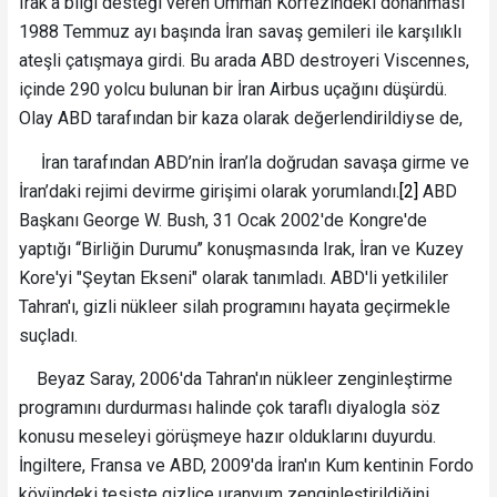
Irak’a bilgi desteği veren Umman Körfezindeki donanması
1988 Temmuz ayı başında İran savaş gemileri ile karşılıklı
ateşli çatışmaya girdi. Bu arada ABD destroyeri Viscennes,
içinde 290 yolcu bulunan bir İran Airbus uçağını düşürdü.
Olay ABD tarafından bir kaza olarak değerlendirildiyse de,
İran tarafından ABD’nin İran’la doğrudan savaşa girme ve
İran’daki rejimi devirme girişimi olarak yorumlandı.
[2]
ABD
Başkanı George W. Bush, 31 Ocak 2002'de Kongre'de
yaptığı ‘‘Birliğin Durumu’’ konuşmasında Irak, İran ve Kuzey
Kore'yi "Şeytan Ekseni" olarak tanımladı. ABD'li yetkililer
Tahran'ı, gizli nükleer silah programını hayata geçirmekle
suçladı.
Beyaz Saray, 2006'da Tahran'ın nükleer zenginleştirme
programını durdurması halinde çok taraflı diyalogla söz
konusu meseleyi görüşmeye hazır olduklarını duyurdu.
İngiltere, Fransa ve ABD, 2009'da İran'ın Kum kentinin Fordo
köyündeki tesiste gizlice uranyum zenginleştirildiğini