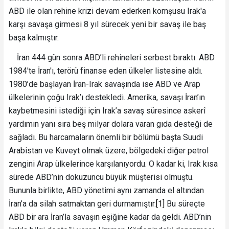
ABD ile olan rehine krizi devam ederken komşusu Irak'a
karşı savaşa girmesi 8 yıl sürecek yeni bir savaş ile baş
başa kalmıştır.
İran 444 gün sonra ABD’li rehineleri serbest bıraktı. ABD
1984'te İran'ı, terörü finanse eden ülkeler listesine aldı.
1980’de başlayan İran-Irak savaşında ise ABD ve Arap
ülkelerinin çoğu Irak’ı destekledi. Amerika, savaşı İran’ın
kaybetmesini istediği için Irak’a savaş süresince askerî
yardımın yanı sıra beş milyar dolara varan gıda desteği de
sağladı. Bu harcamaların önemli bir bölümü başta Suudi
Arabistan ve Kuveyt olmak üzere, bölgedeki diğer petrol
zengini Arap ülkelerince karşılanıyordu. O kadar ki, Irak kısa
sürede ABD’nin dokuzuncu büyük müşterisi olmuştu.
Bununla birlikte, ABD yönetimi aynı zamanda el altından
İran’a da silah satmaktan geri durmamıştır.
[1]
Bu süreçte
ABD bir ara İran’la savaşın eşiğine kadar da geldi. ABD’nin