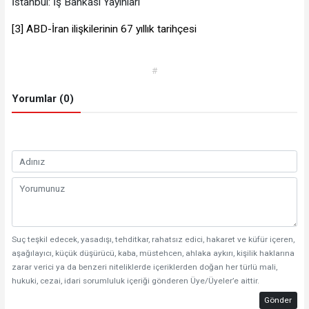
İstanbul: İş Bankası Yayınları
[3]
ABD-İran ilişkilerinin 67 yıllık tarihçesi
#
Yorumlar (0)
Suç teşkil edecek, yasadışı, tehditkar, rahatsız edici, hakaret ve küfür içeren,
aşağılayıcı, küçük düşürücü, kaba, müstehcen, ahlaka aykırı, kişilik haklarına
zarar verici ya da benzeri niteliklerde içeriklerden doğan her türlü mali,
hukuki, cezai, idari sorumluluk içeriği gönderen Üye/Üyeler’e aittir.
Gönder