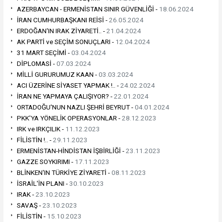
AZERBAYCAN - ERMENİSTAN SINIR GÜVENLİĞİ -
18.06.2024
İRAN CUMHURBAŞKANI REİSİ -
26.05.2024
ERDOĞAN'IN IRAK ZİYARETİ.. -
21.04.2024
AK PARTİ ve SEÇİM SONUÇLARI -
12.04.2024
31 MART SEÇİMİ -
03.04.2024
DİPLOMASİ -
07.03.2024
MİLLİ GURURUMUZ KAAN -
03.03.2024
ACI ÜZERİNE SİYASET YAPMAK !.. -
24.02.2024
İRAN NE YAPMAYA ÇALIŞIYOR? -
22.01.2024
ORTADOĞU'NUN NAZLI ŞEHRİ BEYRUT -
04.01.2024
PKK'YA YÖNELİK OPERASYONLAR -
28.12.2023
IRK ve IRKÇILIK -
11.12.2023
FİLİSTİN !.. -
29.11.2023
ERMENİSTAN-HİNDİSTAN İŞBİRLİĞİ -
23.11.2023
GAZZE SOYKIRIMI -
17.11.2023
BLİNKEN'IN TÜRKİYE ZİYARETİ -
08.11.2023
İSRAİL'İN PLANI -
30.10.2023
IRAK -
23.10.2023
SAVAŞ -
23.10.2023
FİLİSTİN -
15.10.2023