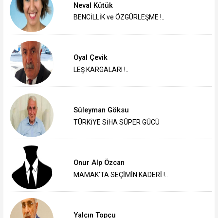
Neval Kütük
BENCİLLİK ve ÖZGÜRLEŞME !..
Oyal Çevik
LEŞ KARGALARI !..
Süleyman Göksu
TÜRKİYE SİHA SÜPER GÜCÜ
Onur Alp Özcan
MAMAK'TA SEÇİMİN KADERİ !..
Yalçın Topçu