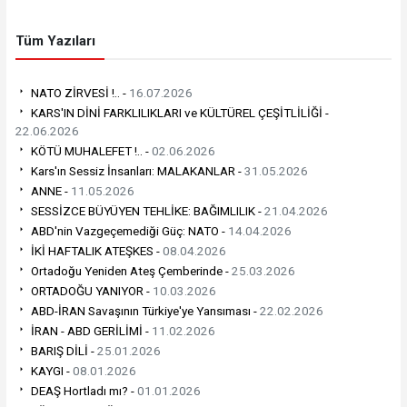
Tüm Yazıları
NATO ZİRVESİ !.. -
16.07.2026
KARS'IN DİNİ FARKLILIKLARI ve KÜLTÜREL ÇEŞİTLİLİĞİ -
22.06.2026
KÖTÜ MUHALEFET !.. -
02.06.2026
Kars'ın Sessiz İnsanları: MALAKANLAR -
31.05.2026
ANNE -
11.05.2026
SESSİZCE BÜYÜYEN TEHLİKE: BAĞIMLILIK -
21.04.2026
ABD'nin Vazgeçemediği Güç: NATO -
14.04.2026
İKİ HAFTALIK ATEŞKES -
08.04.2026
Ortadoğu Yeniden Ateş Çemberinde -
25.03.2026
ORTADOĞU YANIYOR -
10.03.2026
ABD-İRAN Savaşının Türkiye'ye Yansıması -
22.02.2026
İRAN - ABD GERİLİMİ -
11.02.2026
BARIŞ DİLİ -
25.01.2026
KAYGI -
08.01.2026
DEAŞ Hortladı mı? -
01.01.2026