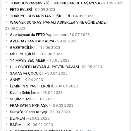
TÜRK DÜNYASININ YİĞİT KADINI GANİRE PAŞAYEVA -
30.09.2023
FETÖ EVLERİ -
09.09.2023
TÜRKİYE - YUNANİSTAN İLİŞKİLERİ -
04.09.2023
WAGNER SONRASI PARALI ASKERLER YİNE GÜNDEMDE -
29.08.2023
Azerbaycan'da FETÖ Yapılanması -
30.07.2023
AZERBAYCAN KAFKASYA -
29.06.2023
GAZETECİLİK !.. -
19.06.2023
MİLLİYETÇİLİK !.. -
02.06.2023
14 MAYIS SEÇİMLERİ -
17.05.2023
ULU ÖNDER HAYDAR ALİYEV'İN DAVASI -
09.05.2023
SAVAŞ ve ÇOCUK !.. -
30.04.2023
ANNE -
19.04.2023
İZMİR'İN SİYASİ TERCİHİ.. -
09.04.2023
Kadim Şehir İzmir -
03.04.2023
SEÇİM 2023 -
31.03.2023
FRANSA'NIN PKK AŞKI ! -
29.03.2023
Suriye'de Barış Arayışı -
23.03.2023
DEPREM ! -
20.02.2023
BAĞIMLILIK -
06.02.2023
Cumhuriyetimizin 100. Yılında Seçim -
05.02.2023