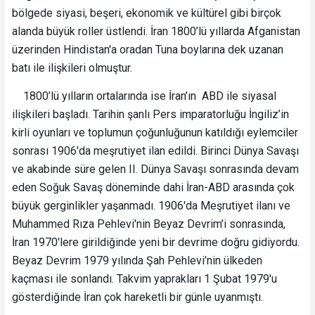
bölgede siyasi, beşeri, ekonomik ve kültürel gibi birçok
alanda büyük roller üstlendi. İran 1800’lü yıllarda Afganistan
üzerinden Hindistan'a oradan Tuna boylarına dek uzanan
batı ile ilişkileri olmuştur.
1800’lü yılların ortalarında ise İran’ın ABD ile siyasal
ilişkileri başladı. Tarihin şanlı Pers imparatorluğu İngiliz’in
kirli oyunları ve toplumun çoğunluğunun katıldığı eylemciler
sonrası 1906'da meşrutiyet ilan edildi. Birinci Dünya Savaşı
ve akabinde süre gelen II. Dünya Savaşı sonrasında devam
eden Soğuk Savaş döneminde dahi İran-ABD arasında çok
büyük gerginlikler yaşanmadı. 1906'da Meşrutiyet ilanı ve
Muhammed Rıza Pehlevi'nin Beyaz Devrim’i sonrasında,
İran 1970'lere girildiğinde yeni bir devrime doğru gidiyordu.
Beyaz Devrim 1979 yılında Şah Pehlevi’nin ülkeden
kaçması ile sonlandı. Takvim yaprakları 1 Şubat 1979'u
gösterdiğinde İran çok hareketli bir günle uyanmıştı.