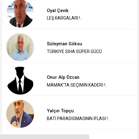
Oyal Çevik
LEŞ KARGALARI !..
Süleyman Göksu
TÜRKİYE SİHA SÜPER GÜCÜ
Onur Alp Özcan
MAMAK'TA SEÇİMİN KADERİ !..
Yalçın Topçu
BATI PARADİGMASININ İFLASI !..