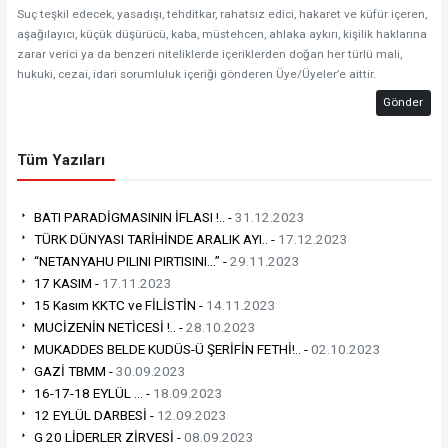
Suç teşkil edecek, yasadışı, tehditkar, rahatsız edici, hakaret ve küfür içeren,
aşağılayıcı, küçük düşürücü, kaba, müstehcen, ahlaka aykırı, kişilik haklarına
zarar verici ya da benzeri niteliklerde içeriklerden doğan her türlü mali,
hukuki, cezai, idari sorumluluk içeriği gönderen Üye/Üyeler’e aittir.
Gönder
Tüm Yazıları
BATI PARADİGMASININ İFLASI !.. -
31.12.2023
TÜRK DÜNYASI TARİHİNDE ARALIK AYI.. -
17.12.2023
“NETANYAHU PILINI PIRTISINI…” -
29.11.2023
17 KASIM -
17.11.2023
15 Kasım KKTC ve FİLİSTİN -
14.11.2023
MUCİZENİN NETİCESİ !.. -
28.10.2023
MUKADDES BELDE KUDÜS-Ü ŞERİFİN FETHİ!.. -
02.10.2023
GAZİ TBMM -
30.09.2023
16-17-18 EYLÜL ... -
18.09.2023
12 EYLÜL DARBESİ -
12.09.2023
G 20 LİDERLER ZİRVESİ -
08.09.2023