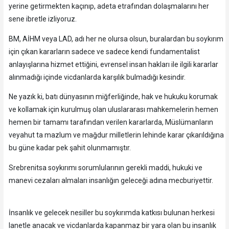
yerine getirmekten kaçınıp, adeta etrafından dolaşmalarını her
sene ibretle izliyoruz.
BM, AİHM veya LAD, adı her ne olursa olsun, buralardan bu soykırım
için çıkan kararların sadece ve sadece kendi fundamentalist
anlayışlarına hizmet ettiğini, evrensel insan hakları ile ilgili kararlar
alınmadığı içinde vicdanlarda karşılık bulmadığı kesindir.
Ne yazık ki, batı dünyasının miğferliğinde, hak ve hukuku korumak
ve kollamak için kurulmuş olan uluslararası mahkemelerin hemen
hemen bir tamamı tarafından verilen kararlarda, Müslümanların
veyahut ta mazlum ve mağdur milletlerin lehinde karar çıkarıldığına
bu güne kadar pek şahit olunmamıştır.
Srebrenitsa soykırımı sorumlularının gerekli maddi, hukuki ve
manevi cezaları almaları insanlığın geleceği adına mecburiyettir.
İnsanlık ve gelecek nesiller bu soykırımda katkısı bulunan herkesi
lanetle anacak ve vicdanlarda kapanmaz bir yara olan bu insanlık