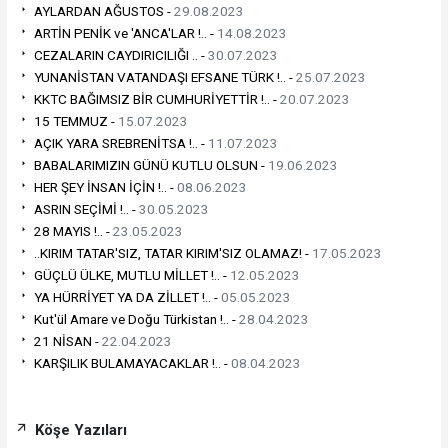
AYLARDAN AĞUSTOS -
29.08.2023
ARTİN PENİK ve 'ANCA'LAR !.. -
14.08.2023
CEZALARIN CAYDIRICILIĞI .. -
30.07.2023
YUNANİSTAN VATANDAŞI EFSANE TÜRK !.. -
25.07.2023
KKTC BAĞIMSIZ BİR CUMHURİYETTİR !.. -
20.07.2023
15 TEMMUZ -
15.07.2023
AÇIK YARA SREBRENİTSA !.. -
11.07.2023
BABALARIMIZIN GÜNÜ KUTLU OLSUN -
19.06.2023
HER ŞEY İNSAN İÇİN !.. -
08.06.2023
ASRIN SEÇİMİ !.. -
30.05.2023
28 MAYIS !.. -
23.05.2023
..KIRIM TATAR'SIZ, TATAR KIRIM'SIZ OLAMAZ! -
17.05.2023
GÜÇLÜ ÜLKE, MUTLU MİLLET !.. -
12.05.2023
YA HÜRRİYET YA DA ZİLLET !.. -
05.05.2023
Kut'ül Amare ve Doğu Türkistan !.. -
28.04.2023
21 NİSAN -
22.04.2023
KARŞILIK BULAMAYACAKLAR !.. -
08.04.2023
Köşe Yazıları