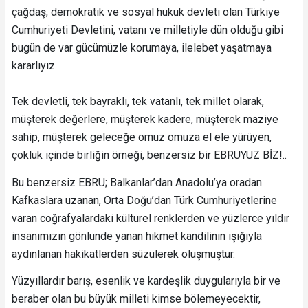
çağdaş, demokratik ve sosyal hukuk devleti olan Türkiye
Cumhuriyeti Devletini, vatanı ve milletiyle dün olduğu gibi
bugün de var gücümüzle korumaya, ilelebet yaşatmaya
kararlıyız.
Tek devletli, tek bayraklı, tek vatanlı, tek millet olarak,
müşterek değerlere, müşterek kadere, müşterek maziye
sahip, müşterek geleceğe omuz omuza el ele yürüyen,
çokluk içinde birliğin örneği, benzersiz bir EBRUYUZ BİZ!..
Bu benzersiz EBRU; Balkanlar’dan Anadolu’ya oradan
Kafkaslara uzanan, Orta Doğu’dan Türk Cumhuriyetlerine
varan coğrafyalardaki kültürel renklerden ve yüzlerce yıldır
insanımızın gönlünde yanan hikmet kandilinin ışığıyla
aydınlanan hakikatlerden süzülerek oluşmuştur.
Yüzyıllardır barış, esenlik ve kardeşlik duygularıyla bir ve
beraber olan bu büyük milleti kimse bölemeyecektir,