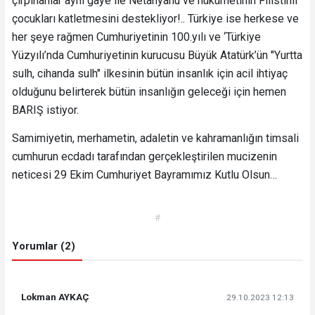
çırpınanlar aynı gaye ile Netanyahu ve hükümetinin Filistinli
çocukları katletmesini destekliyor!.. Türkiye ise herkese ve
her şeye rağmen Cumhuriyetinin 100.yılı ve ‘Türkiye
Yüzyılı’nda Cumhuriyetinin kurucusu Büyük Atatürk’ün "Yurtta
sulh, cihanda sulh" ilkesinin bütün insanlık için acil ihtiyaç
olduğunu belirterek bütün insanlığın geleceği için hemen
BARIŞ istiyor.
Samimiyetin, merhametin, adaletin ve kahramanlığın timsali
cumhurun ecdadı tarafından gerçekleştirilen mucizenin
neticesi 29 Ekim Cumhuriyet Bayramımız Kutlu Olsun…
#
Yorumlar (2)
Lokman AYKAÇ
29.10.2023 12:13