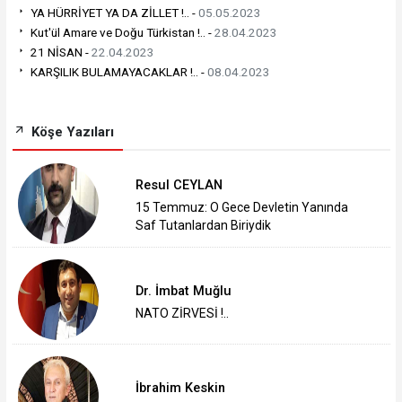
YA HÜRRİYET YA DA ZİLLET !.. -
05.05.2023
Kut'ül Amare ve Doğu Türkistan !.. -
28.04.2023
21 NİSAN -
22.04.2023
KARŞILIK BULAMAYACAKLAR !.. -
08.04.2023
Köşe Yazıları
Resul CEYLAN
15 Temmuz: O Gece Devletin Yanında
Saf Tutanlardan Biriydik
Dr. İmbat Muğlu
NATO ZİRVESİ !..
İbrahim Keskin