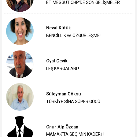
ETİMESGUT CHP'DE SON GELİŞMELER
Neval Kütük
BENCİLLİK ve ÖZGÜRLEŞME !..
Oyal Çevik
LEŞ KARGALARI !..
Süleyman Göksu
TÜRKİYE SİHA SÜPER GÜCÜ
Onur Alp Özcan
MAMAK'TA SEÇİMİN KADERİ !..