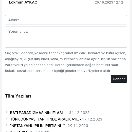
Lokman AYKAÇ
29.10.2023 12:12
Suç teşkil edecek, yasadışı, tehditkar, rahatsız edici, hakaret ve küfür içeren,
aşağılayıcı, küçük düşürücü, kaba, müstehcen, ahlaka aykırı, kişilik haklarına
zarar verici ya da benzeri niteliklerde içeriklerden doğan her türlü mali,
hukuki, cezai, idari sorumluluk içeriği gönderen Üye/Üyeler’e aittir.
Gönder
Tüm Yazıları
BATI PARADİGMASININ İFLASI !.. -
31.12.2023
TÜRK DÜNYASI TARİHİNDE ARALIK AYI.. -
17.12.2023
“NETANYAHU PILINI PIRTISINI…” -
29.11.2023