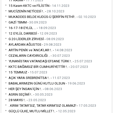
17 KASIM -
17.11.2023
15 Kasım KKTC ve FİLİSTİN -
14.11.2023
MUCİZENİN NETİCESİ !.. -
28.10.2023
MUKADDES BELDE KUDÜS-Ü ŞERİFİN FETHİ!.. -
02.10.2023
GAZİ TBMM -
30.09.2023
16-17-18 EYLÜL ... -
18.09.2023
12 EYLÜL DARBESİ -
12.09.2023
G 20 LİDERLER ZİRVESİ -
08.09.2023
AYLARDAN AĞUSTOS -
29.08.2023
ARTİN PENİK ve 'ANCA'LAR !.. -
14.08.2023
CEZALARIN CAYDIRICILIĞI .. -
30.07.2023
YUNANİSTAN VATANDAŞI EFSANE TÜRK !.. -
25.07.2023
KKTC BAĞIMSIZ BİR CUMHURİYETTİR !.. -
20.07.2023
15 TEMMUZ -
15.07.2023
AÇIK YARA SREBRENİTSA !.. -
11.07.2023
BABALARIMIZIN GÜNÜ KUTLU OLSUN -
19.06.2023
HER ŞEY İNSAN İÇİN !.. -
08.06.2023
ASRIN SEÇİMİ !.. -
30.05.2023
28 MAYIS !.. -
23.05.2023
..KIRIM TATAR'SIZ, TATAR KIRIM'SIZ OLAMAZ! -
17.05.2023
GÜÇLÜ ÜLKE, MUTLU MİLLET !.. -
12.05.2023