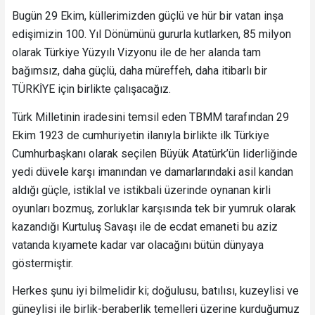
Bugün 29 Ekim, küllerimizden güçlü ve hür bir vatan inşa
edişimizin 100. Yıl Dönümünü gururla kutlarken, 85 milyon
olarak Türkiye Yüzyılı Vizyonu ile de her alanda tam
bağımsız, daha güçlü, daha müreffeh, daha itibarlı bir
TÜRKİYE için birlikte çalışacağız.
Türk Milletinin iradesini temsil eden TBMM tarafından 29
Ekim 1923 de cumhuriyetin ilanıyla birlikte ilk Türkiye
Cumhurbaşkanı olarak seçilen Büyük Atatürk’ün liderliğinde
yedi düvele karşı imanından ve damarlarındaki asil kandan
aldığı güçle, istiklal ve istikbali üzerinde oynanan kirli
oyunları bozmuş, zorluklar karşısında tek bir yumruk olarak
kazandığı Kurtuluş Savaşı ile de ecdat emaneti bu aziz
vatanda kıyamete kadar var olacağını bütün dünyaya
göstermiştir.
Herkes şunu iyi bilmelidir ki; doğulusu, batılısı, kuzeylisi ve
güneylisi ile birlik-beraberlik temelleri üzerine kurduğumuz