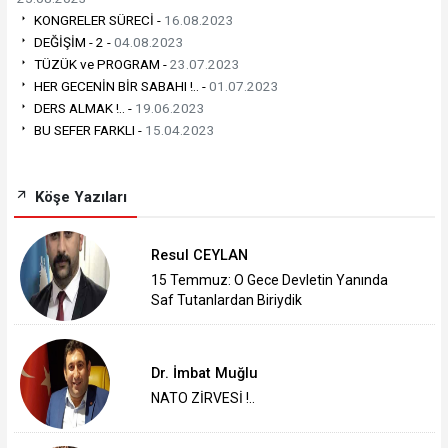
KONGRELER SÜRECİ -
16.08.2023
DEĞİŞİM - 2 -
04.08.2023
TÜZÜK ve PROGRAM -
23.07.2023
HER GECENİN BİR SABAHI !.. -
01.07.2023
DERS ALMAK !.. -
19.06.2023
BU SEFER FARKLI -
15.04.2023
Köşe Yazıları
Resul CEYLAN
15 Temmuz: O Gece Devletin Yanında
Saf Tutanlardan Biriydik
Dr. İmbat Muğlu
NATO ZİRVESİ !..