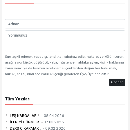
Suç teşkil edecek, yasadışı, tehditkar, rahatsız edici, hakaret ve küfür içeren,
aşağılayıcı, küçük düşürücü, kaba, müstehcen, ahlaka aykırı, kişilik haklarına
zarar verici ya da benzeri niteliklerde içeriklerden doğan her türlü mali,
hukuki, cezai, idari sorumluluk içeriği gönderen Üye/Üyeler’e aittir.
Gönder
Tüm Yazıları
LEŞ KARGALARI !.. -
08.04.2026
İLERİYİ GÖRMEK!.. -
07.03.2026
DERS ÇIKARMAK !.. -
09.02.2026