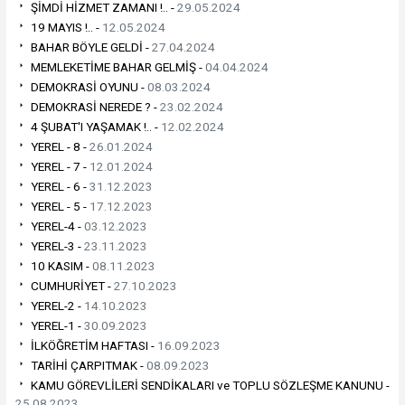
ŞİMDİ HİZMET ZAMANI !.. -
29.05.2024
19 MAYIS !.. -
12.05.2024
BAHAR BÖYLE GELDİ -
27.04.2024
MEMLEKETİME BAHAR GELMİŞ -
04.04.2024
DEMOKRASİ OYUNU -
08.03.2024
DEMOKRASİ NEREDE ? -
23.02.2024
4 ŞUBAT'I YAŞAMAK !.. -
12.02.2024
YEREL - 8 -
26.01.2024
YEREL - 7 -
12.01.2024
YEREL - 6 -
31.12.2023
YEREL - 5 -
17.12.2023
YEREL-4 -
03.12.2023
YEREL-3 -
23.11.2023
10 KASIM -
08.11.2023
CUMHURİYET -
27.10.2023
YEREL-2 -
14.10.2023
YEREL-1 -
30.09.2023
İLKÖĞRETİM HAFTASI -
16.09.2023
TARİHİ ÇARPITMAK -
08.09.2023
KAMU GÖREVLİLERİ SENDİKALARI ve TOPLU SÖZLEŞME KANUNU -
25.08.2023