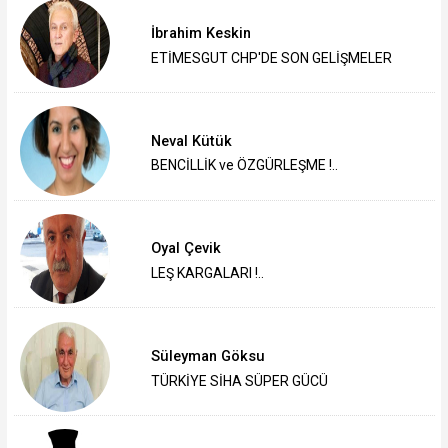
İbrahim Keskin
ETİMESGUT CHP'DE SON GELİŞMELER
Neval Kütük
BENCİLLİK ve ÖZGÜRLEŞME !..
Oyal Çevik
LEŞ KARGALARI !..
Süleyman Göksu
TÜRKİYE SİHA SÜPER GÜCÜ