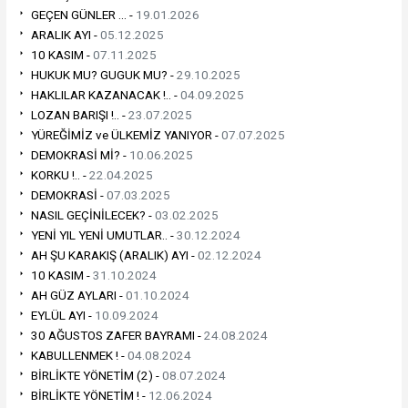
GEÇEN GÜNLER ... -
19.01.2026
ARALIK AYI -
05.12.2025
10 KASIM -
07.11.2025
HUKUK MU? GUGUK MU? -
29.10.2025
HAKLILAR KAZANACAK !.. -
04.09.2025
LOZAN BARIŞI !.. -
23.07.2025
YÜREĞİMİZ ve ÜLKEMİZ YANIYOR -
07.07.2025
DEMOKRASİ Mİ? -
10.06.2025
KORKU !.. -
22.04.2025
DEMOKRASİ -
07.03.2025
NASIL GEÇİNİLECEK? -
03.02.2025
YENİ YIL YENİ UMUTLAR.. -
30.12.2024
AH ŞU KARAKIŞ (ARALIK) AYI -
02.12.2024
10 KASIM -
31.10.2024
AH GÜZ AYLARI -
01.10.2024
EYLÜL AYI -
10.09.2024
30 AĞUSTOS ZAFER BAYRAMI -
24.08.2024
KABULLENMEK ! -
04.08.2024
BİRLİKTE YÖNETİM (2) -
08.07.2024
BİRLİKTE YÖNETİM ! -
12.06.2024