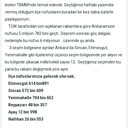
bizleri TBMM’nde temsil edecek. Geçtiğimiz haftaki yazımda
vermiş olduğum ilçe nüfuslarını buradan bir kez daha sizlerle
paylaşıyorum..
TÜİK tarafından son açıklanan rakamlara göre Ankaramızın
nüfusu 5 milyon 782 bini geçti.. Deprem sonrası göç dalgası
nedeniyle bu nüfus 6 milyonun üzerinde şu anda..
3 seçim bölgesine ayrılan Ankara’da Sincan, Etimesgut,
Yenimahalle gibi ilçelerimiz üçüncü seçim bölgesinde yer alıyor ve
bu bölgede çıkacak milletvekili sayısı 12.. Geçtiğimiz seçimden bu
yana bu rakam değişmedi yine aynı..
İlçe nüfuslarımıza gelecek olursak;
Etimesgut 614 bin891
Sincan 572 bin 609
Yenimahalle 704 bin 652
Beypazarı 48 bin 357
Ayaş 12 bin 998
Nallıhan 26 bin 553