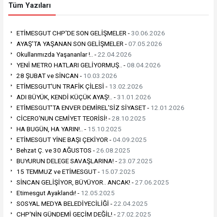
Tüm Yazıları
ETİMESGUT CHP'DE SON GELİŞMELER -
30.06.2026
AYAŞ'TA YAŞANAN SON GELİŞMELER -
07.05.2026
Okullarımızda Yaşananlar !.. -
22.04.2026
YENİ METRO HATLARI GELİYORMUŞ.. -
08.04.2026
28 ŞUBAT ve SİNCAN -
10.03.2026
ETİMESGUT'UN TRAFİK ÇİLESİ -
13.02.2026
ADI BÜYÜK, KENDİ KÜÇÜK AYAŞ!.. -
31.01.2026
ETİMESGUT'TA ENVER DEMİREL'SİZ SİYASET -
12.01.2026
CİCERO'NUN CEMİYET TEORİSİ! -
28.10.2025
HA BUGÜN, HA YARIN!.. -
15.10.2025
ETİMESGUT YİNE BAŞI ÇEKİYOR -
04.09.2025
Behzat Ç. ve 30 AĞUSTOS -
26.08.2025
BUYURUN DELEGE SAVAŞLARINA! -
23.07.2025
15 TEMMUZ ve ETİMESGUT -
15.07.2025
SİNCAN GELİŞİYOR, BÜYÜYOR.. ANCAK! -
27.06.2025
Etimesgut Ayaklandı! -
12.05.2025
SOSYAL MEDYA BELEDİYECİLİĞİ -
22.04.2025
CHP'NİN GÜNDEMİ GEÇİM DEĞİL! -
27.02.2025