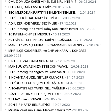
OMUZ OMUZA KARŞI MI? EL ELE BİRLİKTE Mİ? -
06.02.2024
BEHZAT Ç. Mİ? ENVER D. Mİ? -
28.01.2024
SEÇİMLERDE AK PARTİ'Yİ BEKLEYEN TEHLİKE! -
12.01.2024
CHP'LİLER İTHAL ADAY İSTEMİYOR -
28.12.2023
ADI ÜZERİNDE 'YEREL' SEÇİMLER -
17.12.2023
CHP Etimesgut'da Yerel Aday Konusunda Israrcı -
09.12.2023
10 KASIM - CHP ETİMESGUT -
15.11.2023
29 EKİM'DE GELEN CUMHURİYET COŞKUSU -
27.10.2023
MANSUR YAVAŞ, MURAT ERCAN'DAN DERS ALSIN -
07.10.2023
MHP İLÇE KONGRELERİ ve CHP ANKARA İL KONGRESİ -
25.09.2023
BİR FESTİVAL DAHA SONA ERDİ -
12.09.2023
MANSUR YAVAŞ HİZMETTE ÇOK YAVAŞ.. -
29.08.2023
CHP Etimesgut Kongresi ve Yaşananlar -
13.08.2023
SİNCAN'DA GÜZEL ŞEYLER OLUYOR !.. -
31.07.2023
CHP'DE DELEGE SEÇİMLERİ BAŞLADI -
14.07.2023
ANKARA'NIN ALT YAPISI, SEL, YAĞMUR -
25.06.2023
GÖZLER ARTIK YEREL SEÇİMLERDE ! -
08.06.2023
28 MAYIS ve SONRASI !.. -
26.05.2023
SON BİR HAFTA BELİRLEYİCİ -
19.04.2023
Milletin Vekili mi? Genel Merkezin Vekili mi? -
20.03.2023