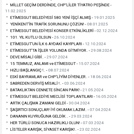
MİLLET GEÇİM DERDİNDE, CHP'LİLER TİYATRO PEŞİNDE -
11.02.2025
ETİMESGUT BELEDİYESİ 580 YENİ İŞÇİ ALMIŞ -
19.01.2025
YENİKENT'İN TRAFİK SORUNUNU ÇÖZÜN! -
08.01.2025
ETİMESGUT BELEDİYESİ KONSER ETKİNLİKLERİ -
02.12.2024
101. YIL KUTLU OLSUN -
26.10.2024
ETİMESGUT'UN İLK 6 AYDAKİ KAYIPLARI -
12.10.2024
ETİMESGUT'TA İŞLER YOLUNDA GİTMİYOR.. -
29.08.2024
DEVE MİSALİ GİBİ.. -
29.07.2024
15 TEMMUZ, ANLAMI ve ETİMESGUT -
15.07.2024
HIZLI BAŞLANGIÇ !.. -
08.07.2024
ESKİ BAYRAMLAR ve CHP'LİYİM DİYENLER.. -
18.06.2024
SABREDEN DERVİŞ MİSALİ !.. -
03.06.2024
BATAKLIKTAN CENNETE SİNCAN PARK! -
21.05.2024
ETİMESGUT BELEDİYE MECLİSİ TOPLANTILARI -
16.05.2024
ARTIK ÇALIŞMA ZAMANI GELDİ -
30.04.2024
ŞAŞIRTICI SONUÇLAR! İYİ OKUMAK LAZIM.. -
07.04.2024
DANANIN KUYRUĞUNA GELDİK .. -
29.03.2024
HER TÜRLÜ SONUCA HAZIRLIKLI OLUN! -
07.03.2024
LİSTELER KARIŞIK, SİYASET KARIŞIK!.. -
23.02.2024