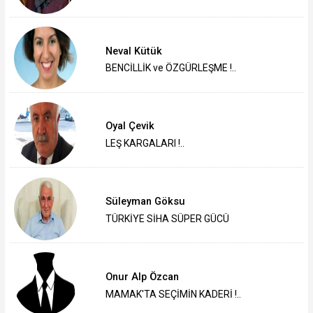
Neval Kütük
BENCİLLİK ve ÖZGÜRLEŞME !..
Oyal Çevik
LEŞ KARGALARI !..
Süleyman Göksu
TÜRKİYE SİHA SÜPER GÜCÜ
Onur Alp Özcan
MAMAK'TA SEÇİMİN KADERİ !..