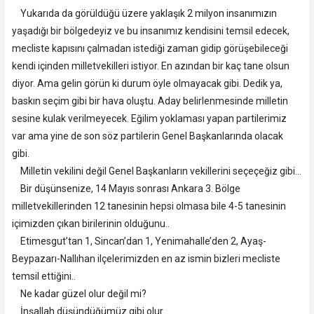
Yukarıda da görüldüğü üzere yaklaşık 2 milyon insanımızın
yaşadığı bir bölgedeyiz ve bu insanımız kendisini temsil edecek,
mecliste kapısını çalmadan istediği zaman gidip görüşebileceği
kendi içinden milletvekilleri istiyor. En azından bir kaç tane olsun
diyor. Ama gelin görün ki durum öyle olmayacak gibi. Dedik ya,
baskın seçim gibi bir hava oluştu. Aday belirlenmesinde milletin
sesine kulak verilmeyecek. Eğilim yoklaması yapan partilerimiz
var ama yine de son söz partilerin Genel Başkanlarında olacak
gibi.
Milletin vekilini değil Genel Başkanların vekillerini seçeçeğiz gibi...
Bir düşünsenize, 14 Mayıs sonrası Ankara 3. Bölge
milletvekillerinden 12 tanesinin hepsi olmasa bile 4-5 tanesinin
içimizden çıkan birilerinin olduğunu..
Etimesgut’tan 1, Sincan’dan 1, Yenimahalle’den 2, Ayaş-
Beypazarı-Nallıhan ilçelerimizden en az ismin bizleri mecliste
temsil ettiğini..
Ne kadar güzel olur değil mi?
İnşallah düşündüğümüz gibi olur..